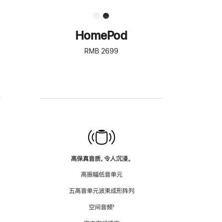
HomePod
RMB 2699
高保真音质，令人沉浸。
高振幅低音单元
五高音单元波束成形阵列
空间音频
脚
¹
注