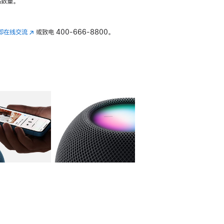
数量。
即在线交流
(在
或致电
400-666-8800。
新
窗
口
中
打
开)
库
图像
4
图库
图像
5