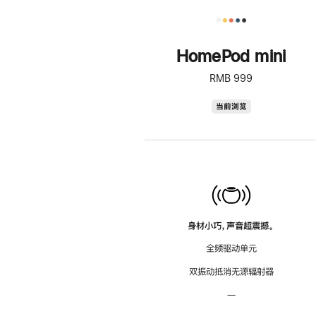
HomePod mini
RMB 999
HomePod
当前浏览
mini
身材小巧，声音超震撼。
全频驱动单元
双振动抵消无源辐射器
—