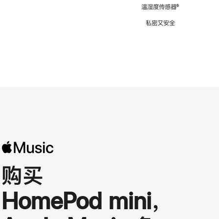
注
温湿度传感器
脚
⁶
注
私密又安全
购买
HomePod mini，