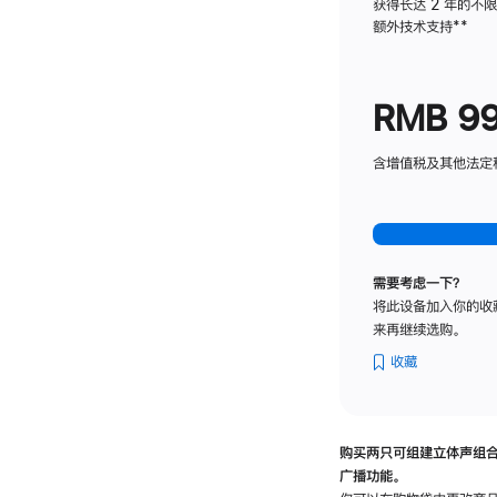
获得长达 2 年的不
额外技术支持
脚
**
注
RMB 9
含增值税及其他法定税费
需要考虑一下？
将此设备加入你的收
来再继续选购。
收藏
购买两只可组建立体声组
广播功能。