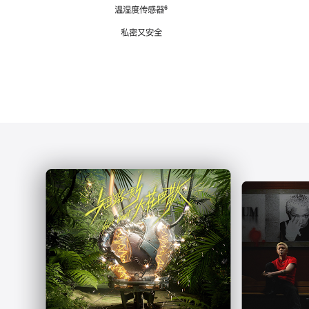
注
温湿度传感器
脚
⁶
注
私密又安全