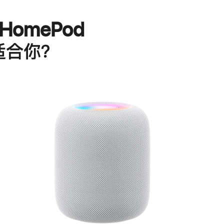
HomePod
适合你？
进
一
步
了
解
HomePod<