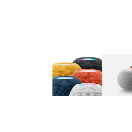
图库
图像
1