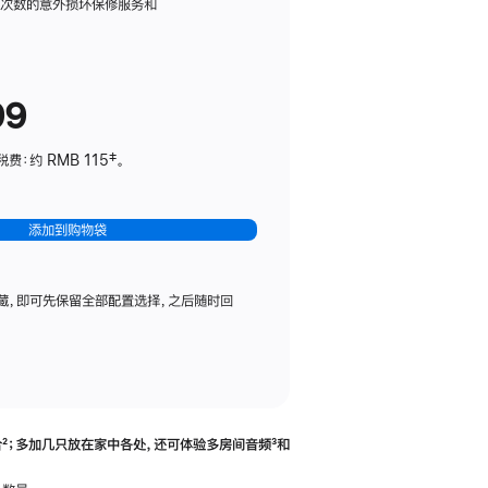
务
限次数的意外损坏保修服务和
计
划
(适
99
用
于
：约 RMB 115‡。
HomePod
mini)
添加到购物袋
藏，即可先保留全部配置选择，之后随时回
合
脚
²；多加几只放在家中各处，还可体验多‍房‍间音频
脚
³和
注
注