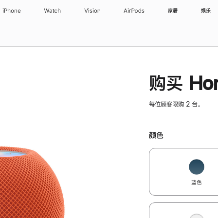
iPhone
Watch
Vision
AirPods
家居
娱乐
购买 Hom
每位顾客限购 2 台。
颜色
蓝色