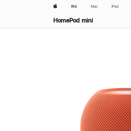
Apple
商店
Mac
iPad
HomePod mini
购
买
HomePod mini