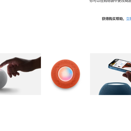
你可以在购物袋中更改商品
获得购买帮助，
立
图库
图像
2
图库
图像
3
图