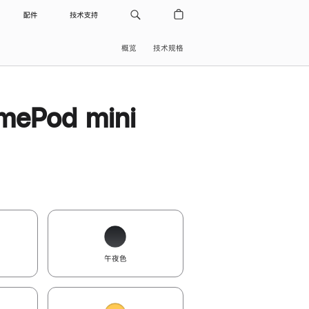
配件
技术支持
概览
技术规格
ePod mini
午夜色