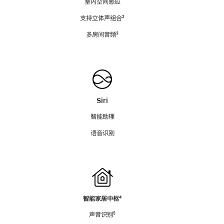
室内空间感应
支持立体声组合
脚
²
注
多房间音频
脚
³
注
Siri
智能助理
语音识别
智能家居中枢
脚
⁴
注
声音识别
脚
⁵