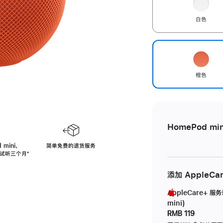
白色
橙色
HomePod min
 mini，
简单免费的退货服务
免费试听三个月
脚
⁺
注
添加 AppleCa
AppleCare+ 服
mini)
RMB 119