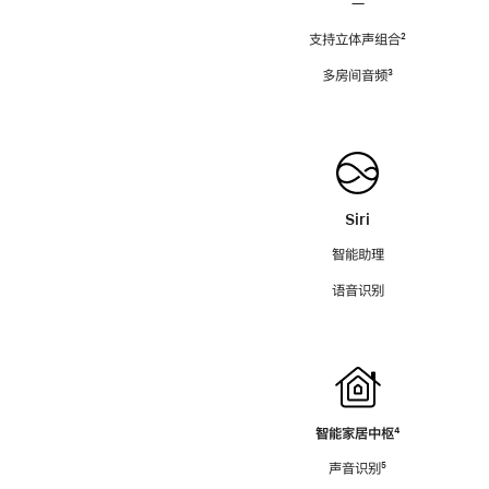
—
支持立体声组合
脚
²
注
多房间音频
脚
³
注
Siri
智能助理
语音识别
智能家居中枢
脚
⁴
注
声音识别
脚
⁵