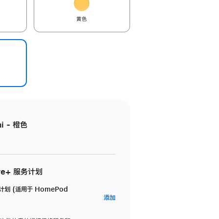
黄色
i - 橙色
re+ 服务计划
务计划 (适用于 HomePod
AppleCare+
添加
服