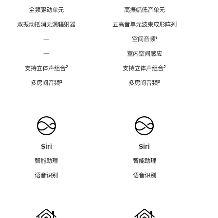
全频驱动单元
高振幅低音单元
双振动抵消无源辐射器
五高音单元波束成形阵列
—
空间音频
脚
¹
注
—
室内空间感应
支持立体声组合
脚
²
支持立体声组合
脚
²
注
注
多房间音频
脚
³
多房间音频
脚
³
注
注
Siri
Siri
智能助理
智能助理
语音识别
语音识别