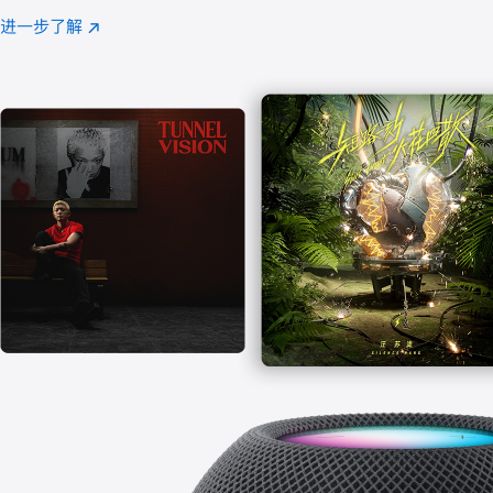
注
进一步了解
Apple
(在
Music
新
窗
口
中
打
开)