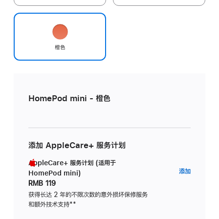
橙色
HomePod mini - 橙色
添加 AppleCare+ 服务计划
AppleCare+ 服务计划 (适用于
AppleC
添加
HomePod mini)
服
RMB 119
务
获得长达 2 年的不限次数的意外损坏保修服务
和额外技术支持
脚
**
计
注