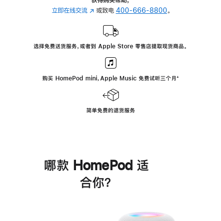
立即在线交流
(在
或致电
400-666-8800
。
新
窗
口
选择免费送货服务，或者到 Apple Store 零售店提取现货商品。
中
打
开)
购买 HomePod mini，Apple Music 免费试听三个月
脚
⁺
注
简单免费的退货服务
哪款 HomePod 适
合你？
进
一
步