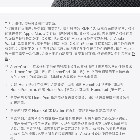
网
脚
‡ 为近似值。金额可能随时间变动。
注
页
⁺ 仅限新订阅用户。免费试用期结束后，每月收费为 RMB 12。优惠仅面向购买符合条件
页
的新设备的 Apple Music 新订阅用户限时提供。要兑换此优惠，需要将符合条件的音
频设备与运行最新版本 iOS 或 iPadOS 的 Apple 设备连接或配对。为 Apple
脚
Watch 兑换此优惠，需要与运行最新版本 iOS 的 iPhone 连接或配对。符合条件的设
备激活后，需要在 3 个月内领取此优惠。无论购买多少件符合条件的设备，每个 Apple
账户仅可享受一次优惠。会员方案将自动续订，直至取消订阅。须遵循限制条件和其他
条
款
。
(在
新
** AppleCare+ 服务计划可为使用过程中发生的意外损坏提供不限次数的保修服务。
窗
在 HomePod (第二代) 和 HomePod (第一代) 上，空间音频适用于支持此功
口
能的 app 中的兼容内容。并非所有内容都支持杜比全景声。
中
打
组建 HomePod 立体声组合需要使用两部同款 HomePod 扬声器，如两部
开)
HomePod mini、两部 HomePod (第二代) 或两部 HomePod (第一代)。
需要使用多部 HomePod 扬声器或兼容隔空播放功能并运行最新隔空播放软件
的扬声器。
需要使用支持 HomeKit 或 Matter 的配件。智能家居配件需单独购买。
声音识别功能可检测到烟雾和一氧化碳的警报声，并可在识别后向你发送通知。
当用户身处可能受到伤害的环境中，或在高风险或紧急情况下，均不应依赖声音
识别功能。声音识别功能需要使用升级更新后的家庭 app 架构，该架构于家庭
app 中单独提供。它要求所有连接家居配件的 Apple 设备均使用最新版本软
件。