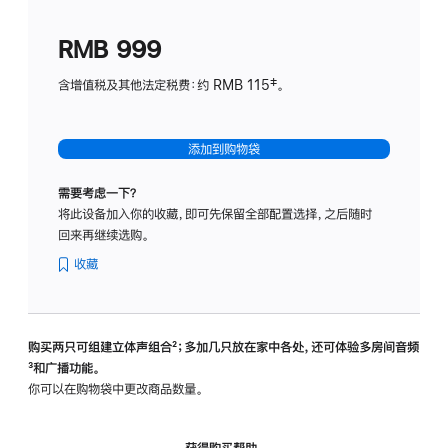
划
(适
RMB 999
用
于
含增值税及其他法定税费：约 RMB 115‡。
HomeP
mini)
添加到购物袋
需要考虑一下？
将此设备加入你的收藏，即可先保留全部配置选择，之后随时
回来再继续选购。
收藏
购买两只可组建立体声组合
脚
²；多加几只放在家中各处，还可体验多‍房‍间音频
脚
³和广播功能。
注
注
你可以在购物袋中更改商品数量。
获得购买帮助，