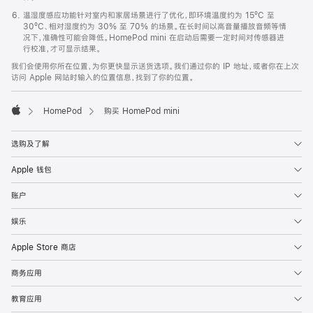
温湿度感应功能针对室内和家居场景进行了优化，即环境温度约为 15ºC 至
30ºC、相对湿度约为 30% 至 70% 的场景。在长时间以高音量播放音频等情
况下，准确性可能会降低。HomePod mini 在启动后需要一定时间对传感器进
行校准，才可显示结果。
我们会使用你所在位置，为你更快显示送货选项。我们通过你的 IP 地址，或者你在上次
访问 Apple 网站时输入的位置信息，找到了你的位置。
HomePod
购买 HomePod mini
Apple
选购及了解
Apple 钱包
账户
娱乐
Apple Store 商店
商务应用
教育应用