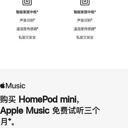
智能家居中枢
脚
⁴
智能家居中枢
脚
⁴
注
注
声音识别
脚
⁵
声音识别
脚
⁵
注
注
温湿度传感器
脚
⁶
温湿度传感器
脚
⁶
注
注
私密又安全
私密又安全
购买 HomePod mini，
Apple Music 免费试听三个
月
脚
⁺。