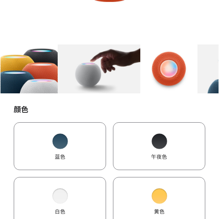
图库
图像
1
图库
图像
2
图库
图像
3
颜色
蓝色
午夜色
白色
黄色