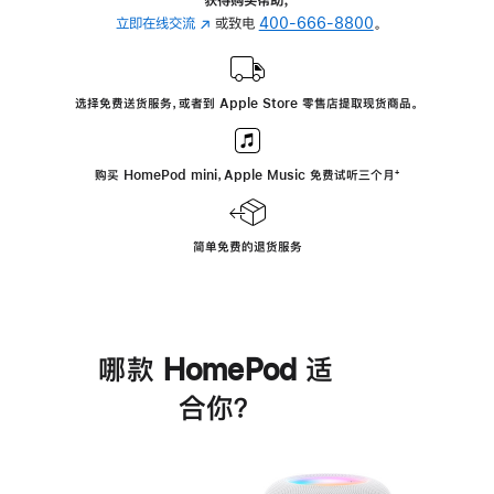
立即在线交流
(在
或致电
400-666-8800
。
新
窗
口
选择免费送货服务，或者到 Apple Store 零售店提取现货商品。
中
打
开)
购买 HomePod mini，Apple Music 免费试听三个月
脚
⁺
注
简单免费的退货服务
哪款 HomePod 适
合你？
进
一
步