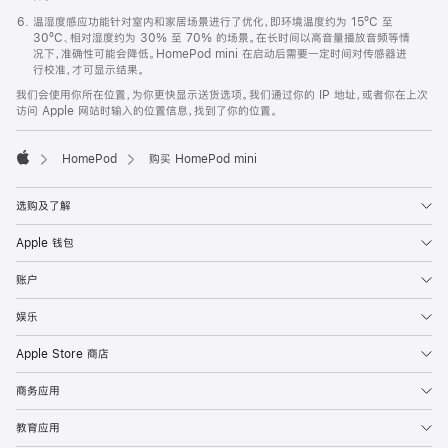
温湿度感应功能针对室内和家居场景进行了优化，即环境温度约为 15ºC 至
30ºC、相对湿度约为 30% 至 70% 的场景。在长时间以高音量播放音频等情
况下，准确性可能会降低。HomePod mini 在启动后需要一定时间对传感器进
行校准，才可显示结果。
我们会使用你所在位置，为你更快显示送货选项。我们通过你的 IP 地址，或者你在上次
访问 Apple 网站时输入的位置信息，找到了你的位置。
HomePod
购买 HomePod mini
Apple
选购及了解
Apple 钱包
账户
娱乐
Apple Store 商店
商务应用
教育应用