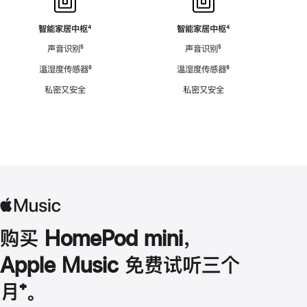
智能家居中枢
脚
⁴
智能家居中枢
脚
⁴
注
注
声音识别
脚
⁵
声音识别
脚
⁵
注
注
温湿度传感器
脚
⁶
温湿度传感器
脚
⁶
注
注
私密又安全
私密又安全
购买 HomePod mini，
Apple Music 免费试听三个
月
脚
⁺。