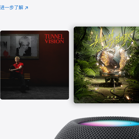
注
进一步了解
Apple
(在
Music
新
窗
口
中
打
开)