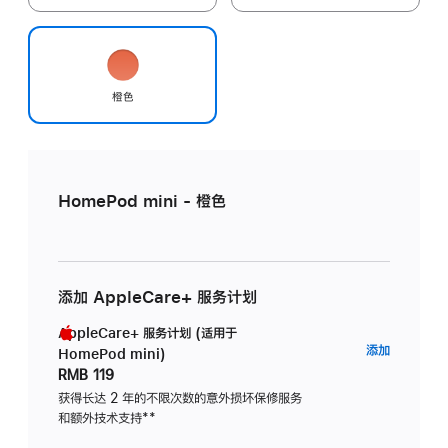
橙色
HomePod mini - 橙色
添加 AppleCare+ 服务计划
AppleCare+ 服务计划 (适用于
AppleC
添加
HomePod mini)
服
RMB 119
务
获得长达 2 年的不限次数的意外损坏保修服务
和额外技术支持
脚
**
计
注