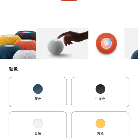
图库
图像
1
图库
图像
2
图库
图像
3
颜色
蓝色
午夜色
白色
黄色