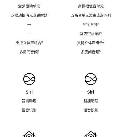
全频驱动单元
高振幅低音单元
双振动抵消无源辐射器
五高音单元波束成形阵列
—
空间音频
脚
¹
注
—
室内空间感应
支持立体声组合
脚
²
支持立体声组合
脚
²
注
注
多房间音频
脚
³
多房间音频
脚
³
注
注
Siri
Siri
智能助理
智能助理
语音识别
语音识别