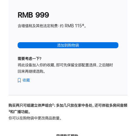
划
(适
RMB 999
用
于
含增值税及其他法定税费：约 RMB 115‡。
HomeP
mini)
添加到购物袋
需要考虑一下？
将此设备加入你的收藏，即可先保留全部配置选择，之后随时
回来再继续选购。
收藏
购买两只可组建立体声组合
脚
²；多加几只放在家中各处，还可体验多‍房‍间音频
脚
³和广播功能。
注
注
你可以在购物袋中更改商品数量。
获得购买帮助，