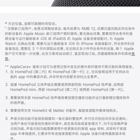
网
脚
‡ 为近似值。金额可能随时间变动。
注
页
⁺ 仅限新订阅用户。免费试用期结束后，每月收费为 RMB 12。优惠仅面向购买符合条件
页
的新设备的 Apple Music 新订阅用户限时提供。要兑换此优惠，需要将符合条件的音
频设备与运行最新版本 iOS 或 iPadOS 的 Apple 设备连接或配对。为 Apple
脚
Watch 兑换此优惠，需要与运行最新版本 iOS 的 iPhone 连接或配对。符合条件的设
备激活后，需要在 3 个月内领取此优惠。无论购买多少件符合条件的设备，每个 Apple
账户仅可享受一次优惠。会员方案将自动续订，直至取消订阅。须遵循限制条件和其他
条
款
。
(在
新
** AppleCare+ 服务计划可为使用过程中发生的意外损坏提供不限次数的保修服务。
窗
在 HomePod (第二代) 和 HomePod (第一代) 上，空间音频适用于支持此功
口
能的 app 中的兼容内容。并非所有内容都支持杜比全景声。
中
打
组建 HomePod 立体声组合需要使用两部同款 HomePod 扬声器，如两部
开)
HomePod mini、两部 HomePod (第二代) 或两部 HomePod (第一代)。
需要使用多部 HomePod 扬声器或兼容隔空播放功能并运行最新隔空播放软件
的扬声器。
需要使用支持 HomeKit 或 Matter 的配件。智能家居配件需单独购买。
声音识别功能可检测到烟雾和一氧化碳的警报声，并可在识别后向你发送通知。
当用户身处可能受到伤害的环境中，或在高风险或紧急情况下，均不应依赖声音
识别功能。声音识别功能需要使用升级更新后的家庭 app 架构，该架构于家庭
app 中单独提供。它要求所有连接家居配件的 Apple 设备均使用最新版本软
件。