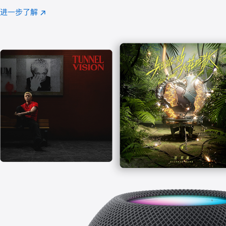
注
进一步了解
Apple
(在
Music
新
窗
口
中
打
开)