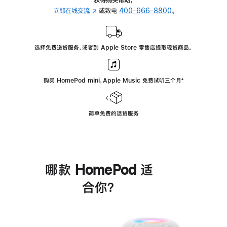
立即在线交流
(在
或致电
400-666-8800
。
新
窗
口
选择免费送货服务，或者到 Apple Store 零售店提取现货商品。
中
打
开)
购买 HomePod mini，Apple Music 免费试听三个月
脚
⁺
注
简单免费的退货服务
哪款 HomePod 适
合你？
进
一
步