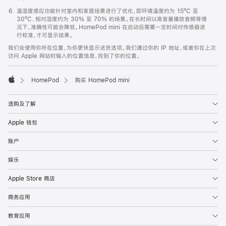
温湿度感应功能针对室内和家居场景进行了优化，即环境温度约为 15ºC 至
30ºC、相对湿度约为 30% 至 70% 的场景。在长时间以高音量播放音频等情
况下，准确性可能会降低。HomePod mini 在启动后需要一定时间对传感器进
行校准，才可显示结果。
我们会使用你所在位置，为你更快显示送货选项。我们通过你的 IP 地址，或者你在上次
访问 Apple 网站时输入的位置信息，找到了你的位置。
HomePod
购买 HomePod mini
Apple
选购及了解
Apple 钱包
账户
娱乐
Apple Store 商店
商务应用
教育应用