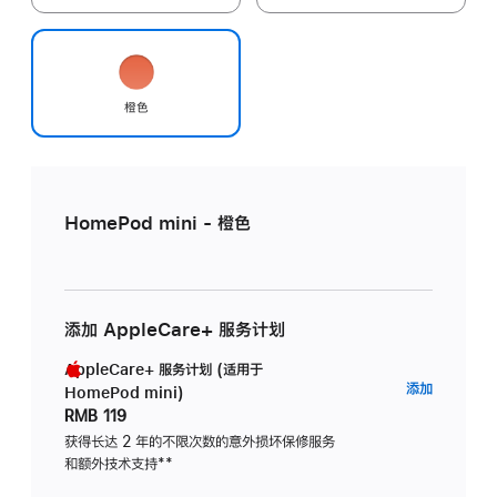
橙色
HomePod mini - 橙色
添加 AppleCare+ 服务计划
AppleCare+ 服务计划 (适用于
AppleC
添加
HomePod mini)
服
RMB 119
务
获得长达 2 年的不限次数的意外损坏保修服务
和额外技术支持
脚
**
计
注