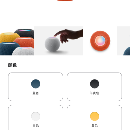
图库
图像
1
图库
图像
2
图库
图像
3
颜色
蓝色
午夜色
白色
黄色