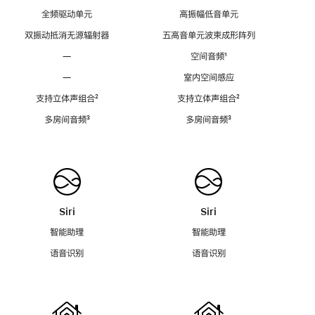
全频驱动单元
高振幅低音单元
双振动抵消无源辐射器
五高音单元波束成形阵列
—
空间音频
脚
¹
注
—
室内空间感应
支持立体声组合
脚
²
支持立体声组合
脚
²
注
注
多房间音频
脚
³
多房间音频
脚
³
注
注
Siri
Siri
智能助理
智能助理
语音识别
语音识别