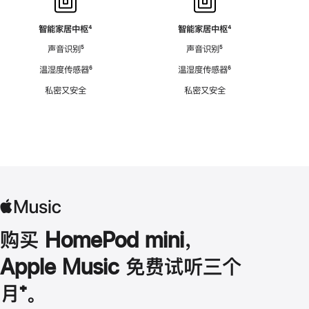
智能家居中枢
脚
⁴
智能家居中枢
脚
⁴
注
注
声音识别
脚
⁵
声音识别
脚
⁵
注
注
温湿度传感器
脚
⁶
温湿度传感器
脚
⁶
注
注
私密又安全
私密又安全
购买 HomePod mini，
Apple Music 免费试听三个
月
脚
⁺。