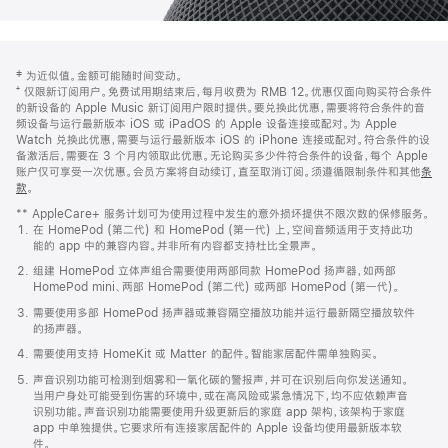
网
脚
‡ 为近似值。金额可能随时间变动。
注
页
⁺ 仅限新订阅用户。免费试用期结束后，每月收费为 RMB 12。优惠仅面向购买符合条件
页
的新设备的 Apple Music 新订阅用户限时提供。要兑换此优惠，需要将符合条件的音
频设备与运行最新版本 iOS 或 iPadOS 的 Apple 设备连接或配对。为 Apple
脚
Watch 兑换此优惠，需要与运行最新版本 iOS 的 iPhone 连接或配对。符合条件的设
备激活后，需要在 3 个月内领取此优惠。无论购买多少件符合条件的设备，每个 Apple
账户仅可享受一次优惠。会员方案将自动续订，直至取消订阅。须遵循限制条件和其他
条
款
。
(在
新
** AppleCare+ 服务计划可为使用过程中发生的意外损坏提供不限次数的保修服务。
窗
在 HomePod (第二代) 和 HomePod (第一代) 上，空间音频适用于支持此功
口
能的 app 中的兼容内容。并非所有内容都支持杜比全景声。
中
打
组建 HomePod 立体声组合需要使用两部同款 HomePod 扬声器，如两部
开)
HomePod mini、两部 HomePod (第二代) 或两部 HomePod (第一代)。
需要使用多部 HomePod 扬声器或兼容隔空播放功能并运行最新隔空播放软件
的扬声器。
需要使用支持 HomeKit 或 Matter 的配件。智能家居配件需单独购买。
声音识别功能可检测到烟雾和一氧化碳的警报声，并可在识别后向你发送通知。
当用户身处可能受到伤害的环境中，或在高风险或紧急情况下，均不应依赖声音
识别功能。声音识别功能需要使用升级更新后的家庭 app 架构，该架构于家庭
app 中单独提供。它要求所有连接家居配件的 Apple 设备均使用最新版本软
件。