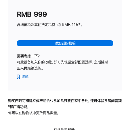
划
(适
RMB 999
用
于
含增值税及其他法定税费：约 RMB 115‡。
HomeP
mini)
添加到购物袋
需要考虑一下？
将此设备加入你的收藏，即可先保留全部配置选择，之后随时
回来再继续选购。
收藏
购买两只可组建立体声组合
脚
²；多加几只放在家中各处，还可体验多‍房‍间音频
脚
³和广播功能。
注
注
你可以在购物袋中更改商品数量。
获得购买帮助，