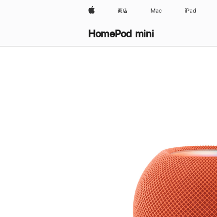
Apple
商店
Mac
iPad
HomePod mini
购
买
HomePod mini