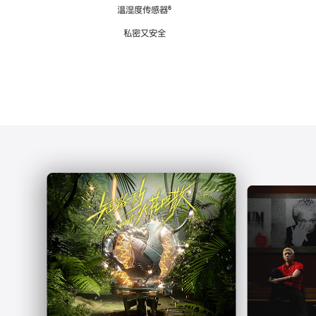
注
温湿度传感器
脚
⁶
注
私密又安全