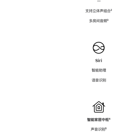
—
支持立体声组合
脚
²
注
多房间音频
脚
³
注
Siri
智能助理
语音识别
智能家居中枢
脚
⁴
注
声音识别
脚
⁵