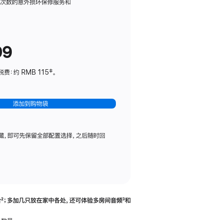
务
限次数的意外损坏保修服务和
计
划
(适
99
用
于
：约 RMB 115‡。
HomePod
mini)
添加到购物袋
藏，即可先保留全部配置选择，之后随时回
合
脚
²；多加几只放在家中各处，还可体验多‍房‍间音频
脚
³和
注
注