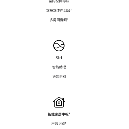
室内空间感应
支持立体声组合
脚
²
注
多房间音频
脚
³
注
Siri
智能助理
语音识别
智能家居中枢
脚
⁴
注
声音识别
脚
⁵