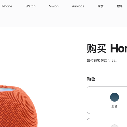
iPhone
Watch
Vision
AirPods
家居
娱乐
购买 Hom
每位顾客限购 2 台。
颜色
蓝色