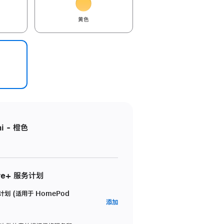
黄色
i - 橙色
re+ 服务计划
务计划 (适用于 HomePod
AppleCare+
添加
服