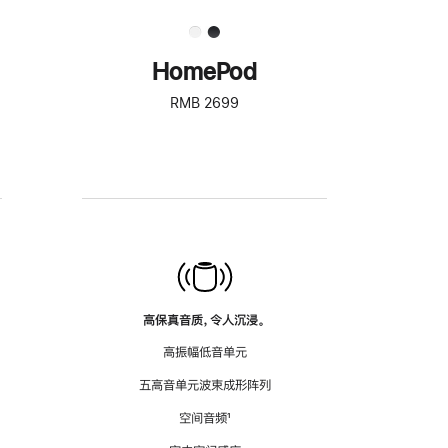
HomePod
RMB 2699
高保真音质，令人沉浸。
高振幅低音单元
五高音单元波束成形阵列
空间音频
脚
¹
注