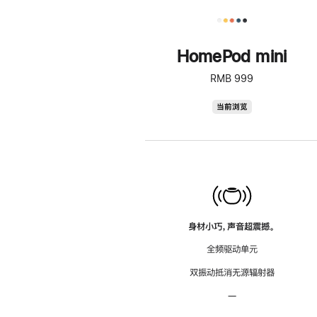
HomePod mini
RMB 999
HomePod
当前浏览
mini
身材小巧，声音超震撼。
全频驱动单元
双振动抵消无源辐射器
—