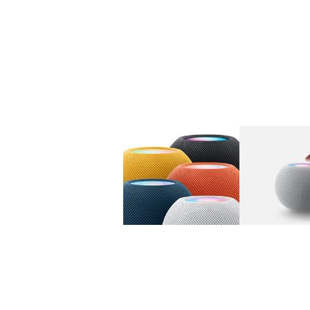
图库
图像
1