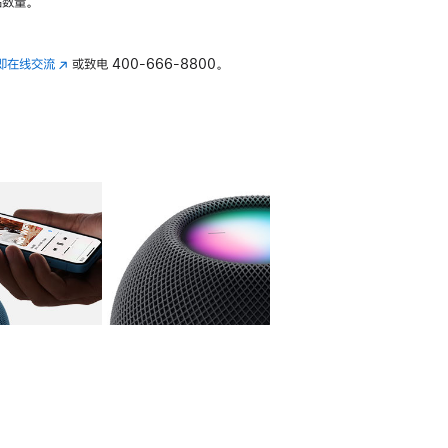
数量。
即在线交流
(在
或致电
400-666-8800。
新
窗
口
中
打
开)
库
图像
4
图库
图像
5