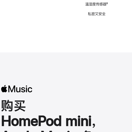
注
温湿度传感器
脚
⁶
注
私密又安全
购买
HomePod mini，