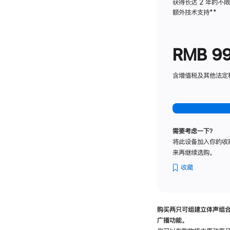
获得长达 2 年的不
额外技术支持
脚
**
注
RMB 9
含增值税及其他法定税费
需要考虑一下？
将此设备加入你的收
来再继续选购。
收藏
购买两只可组建立体声组
广播功能。