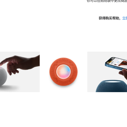
你可以在购物袋中更改商品
获得购买帮助，
立
图库
图像
2
图库
图像
3
图