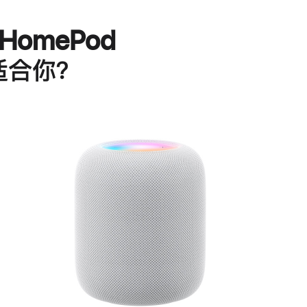
HomePod
适合你？
进
一
步
了
解
HomePod<