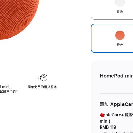
白色
橙色
HomePod min
 mini，
简单免费的退货服务
免费试听三个月
脚
⁺
注
添加 AppleCa
AppleCare+ 服
mini)
RMB 119