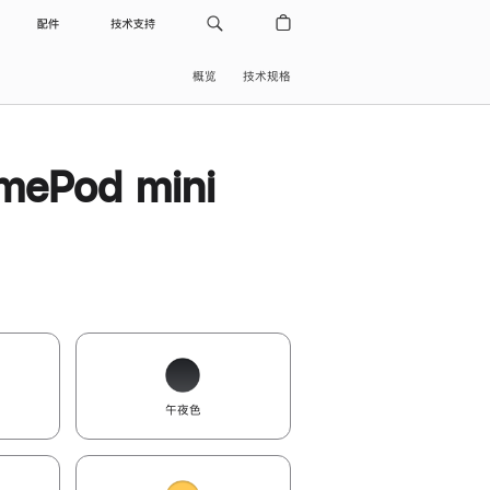
配件
技术支持
概览
技术规格
ePod mini
午夜色