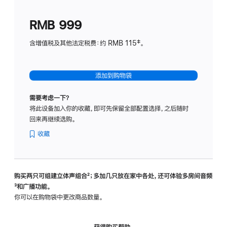
划
(适
RMB 999
用
于
含增值税及其他法定税费：约 RMB 115‡。
HomeP
mini)
添加到购物袋
需要考虑一下？
将此设备加入你的收藏，即可先保留全部配置选择，之后随时
回来再继续选购。
收藏
购买两只可组建立体声组合
脚
²；多加几只放在家中各处，还可体验多‍房‍间音频
脚
³和广播功能。
注
注
你可以在购物袋中更改商品数量。
获得购买帮助，