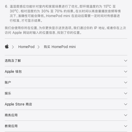
温湿度感应功能针对室内和家居场景进行了优化，即环境温度约为 15ºC 至
30ºC、相对湿度约为 30% 至 70% 的场景。在长时间以高音量播放音频等情
况下，准确性可能会降低。HomePod mini 在启动后需要一定时间对传感器进
行校准，才可显示结果。
我们会使用你所在位置，为你更快显示送货选项。我们通过你的 IP 地址，或者你在上次
访问 Apple 网站时输入的位置信息，找到了你的位置。
HomePod
购买 HomePod mini
Apple
选购及了解
Apple 钱包
账户
娱乐
Apple Store 商店
商务应用
教育应用