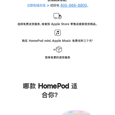
立即在线交流
(在
或致电
400-666-8800
。
新
窗
口
选择免费送货服务，或者到 Apple Store 零售店提取现货商品。
中
打
开)
购买 HomePod mini，Apple Music 免费试听三个月
脚
⁺
注
简单免费的退货服务
哪款 HomePod 适
合你？
进
一
步