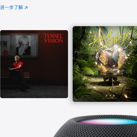
注
进一步了解
Apple
(在
Music
新
窗
口
中
打
开)