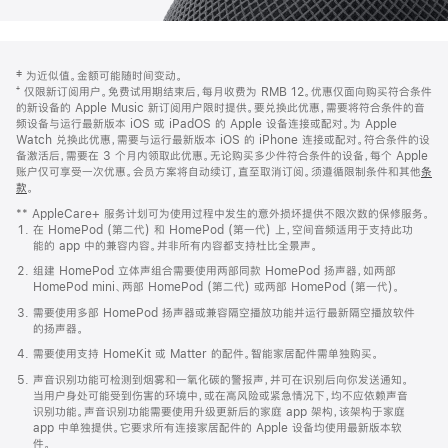
网
脚
‡ 为近似值。金额可能随时间变动。
注
页
⁺ 仅限新订阅用户。免费试用期结束后，每月收费为 RMB 12。优惠仅面向购买符合条件
页
的新设备的 Apple Music 新订阅用户限时提供。要兑换此优惠，需要将符合条件的音
频设备与运行最新版本 iOS 或 iPadOS 的 Apple 设备连接或配对。为 Apple
脚
Watch 兑换此优惠，需要与运行最新版本 iOS 的 iPhone 连接或配对。符合条件的设
备激活后，需要在 3 个月内领取此优惠。无论购买多少件符合条件的设备，每个 Apple
账户仅可享受一次优惠。会员方案将自动续订，直至取消订阅。须遵循限制条件和其他
条
款
。
(在
新
** AppleCare+ 服务计划可为使用过程中发生的意外损坏提供不限次数的保修服务。
窗
在 HomePod (第二代) 和 HomePod (第一代) 上，空间音频适用于支持此功
口
能的 app 中的兼容内容。并非所有内容都支持杜比全景声。
中
打
组建 HomePod 立体声组合需要使用两部同款 HomePod 扬声器，如两部
开)
HomePod mini、两部 HomePod (第二代) 或两部 HomePod (第一代)。
需要使用多部 HomePod 扬声器或兼容隔空播放功能并运行最新隔空播放软件
的扬声器。
需要使用支持 HomeKit 或 Matter 的配件。智能家居配件需单独购买。
声音识别功能可检测到烟雾和一氧化碳的警报声，并可在识别后向你发送通知。
当用户身处可能受到伤害的环境中，或在高风险或紧急情况下，均不应依赖声音
识别功能。声音识别功能需要使用升级更新后的家庭 app 架构，该架构于家庭
app 中单独提供。它要求所有连接家居配件的 Apple 设备均使用最新版本软
件。