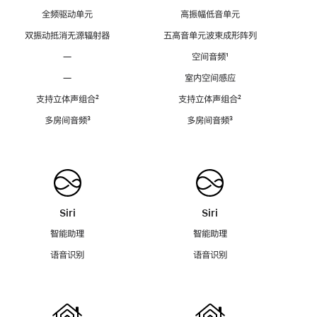
全频驱动单元
高振幅低音单元
双振动抵消无源辐射器
五高音单元波束成形阵列
—
空间音频
脚
¹
注
—
室内空间感应
支持立体声组合
脚
²
支持立体声组合
脚
²
注
注
多房间音频
脚
³
多房间音频
脚
³
注
注
Siri
Siri
智能助理
智能助理
语音识别
语音识别