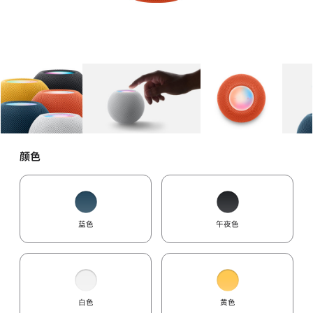
图库
图像
1
图库
图像
2
图库
图像
3
颜色
蓝色
午夜色
白色
黄色