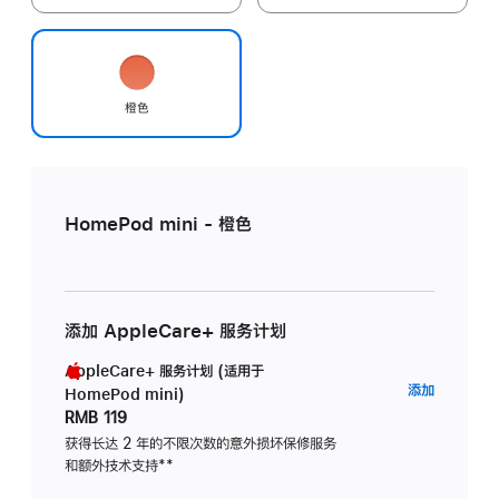
橙色
HomePod mini - 橙色
添加 AppleCare+ 服务计划
AppleCare+ 服务计划 (适用于
AppleC
添加
HomePod mini)
服
RMB 119
务
获得长达 2 年的不限次数的意外损坏保修服务
和额外技术支持
脚
**
计
注