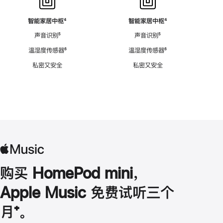
智能家居中枢
脚
⁴
智能家居中枢
脚
⁴
注
注
声音识别
脚
⁵
声音识别
脚
⁵
注
注
温湿度传感器
脚
⁶
温湿度传感器
脚
⁶
注
注
私密又安全
私密又安全
购买 HomePod mini，
Apple Music 免费试听三个
月
脚
⁺。