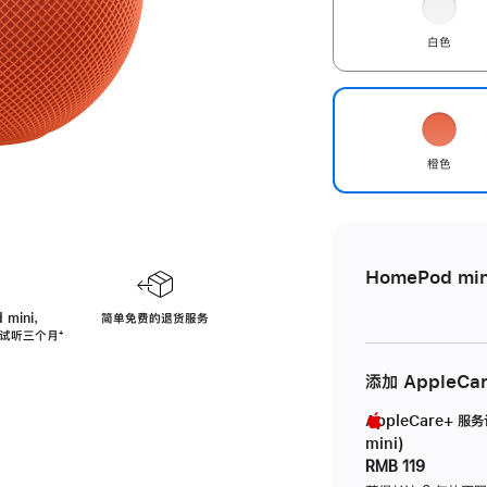
白色
橙色
HomePod min
 mini，
简单免费的退货服务
免费试听三个月
脚
⁺
注
添加 AppleCa
AppleCare+ 服
mini)
RMB 119