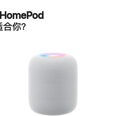
HomePod
适合你？
进
一
步
了
解
HomePod<