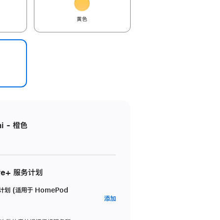
黄色
i - 橙色
re+ 服务计划
务计划 (适用于 HomePod
AppleCare+
添加
服