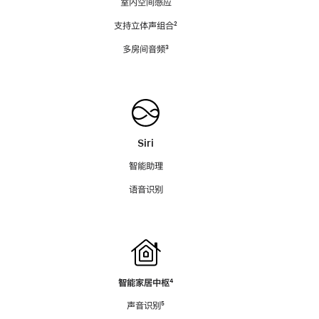
室内空间感应
支持立体声组合
脚
²
注
多房间音频
脚
³
注
Siri
智能助理
语音识别
智能家居中枢
脚
⁴
注
声音识别
脚
⁵