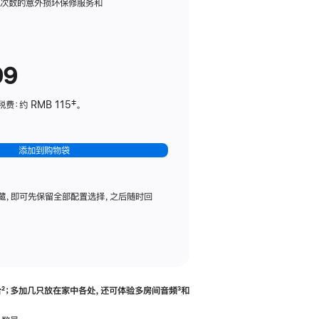
务
限次数的意外损坏保修服务和
计
划
(适
99
用
于
：约 RMB 115‡。
HomePod
mini)
添加到购物袋
藏，即可先保留全部配置选择，之后随时回
合
脚
²；多加几只放在家中各处，还可体验多‍房‍间音频
脚
³和
注
注