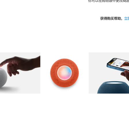
你可以在购物袋中更改商品
获得购买帮助，
立
图库
图像
2
图库
图像
3
图