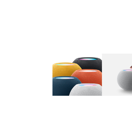
图库
图像
1