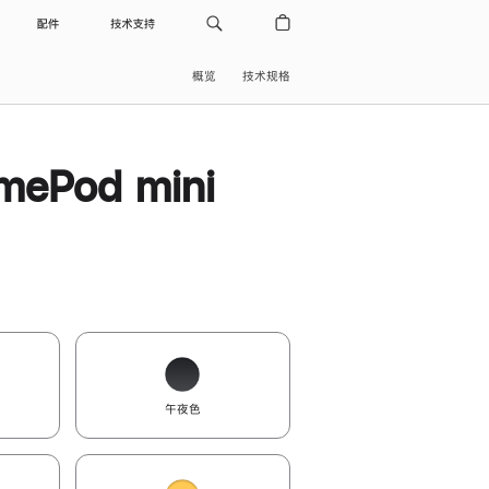
配件
技术支持
概览
技术规格
ePod mini
午夜色