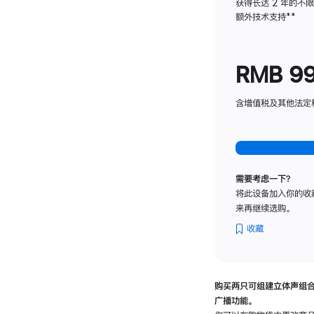
获得长达 2 年的不
额外技术支持
脚
**
注
RMB 9
含增值税及其他法定税费
需要考虑一下？
将此设备加入你的收
来再继续选购。
收藏
购买两只可组建立体声组
广播功能。