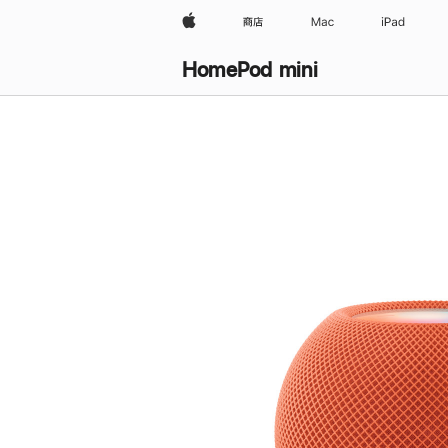
Apple
商店
Mac
iPad
HomePod mini
购
买
HomePod mini