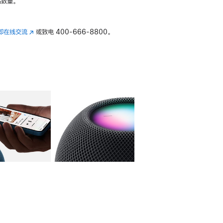
数量。
即在线交流
(在
或致电
400-666-8800。
新
窗
口
中
打
开)
库
图像
4
图库
图像
5