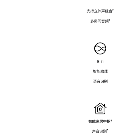
—
支持立体声组合
脚
²
注
多房间音频
脚
³
注
Siri
智能助理
语音识别
智能家居中枢
脚
⁴
注
声音识别
脚
⁵