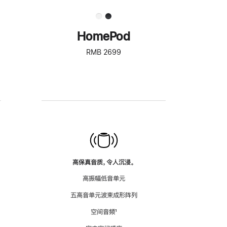
HomePod
RMB 2699
高保真音质，令人沉浸。
高振幅低音单元
五高音单元波束成形阵列
空间音频
脚
¹
注