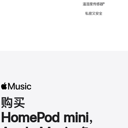
注
温湿度传感器
脚
⁶
注
私密又安全
购买
HomePod mini，