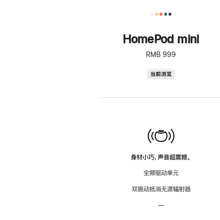
HomePod mini
RMB 999
HomePod
当前浏览
mini
身材小巧，声音超震撼。
全频驱动单元
双振动抵消无源辐射器
—