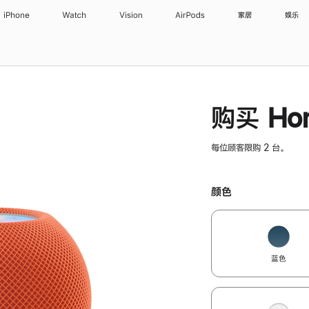
iPhone
Watch
Vision
AirPods
家居
娱乐
购买 Hom
每位顾客限购 2 台。
颜色
蓝色