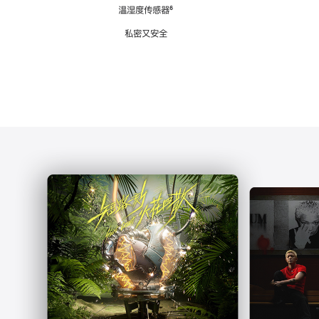
注
温湿度传感器
脚
⁶
注
私密又安全