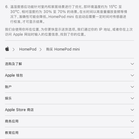
温湿度感应功能针对室内和家居场景进行了优化，即环境温度约为 15ºC 至
30ºC、相对湿度约为 30% 至 70% 的场景。在长时间以高音量播放音频等情
况下，准确性可能会降低。HomePod mini 在启动后需要一定时间对传感器进
行校准，才可显示结果。
我们会使用你所在位置，为你更快显示送货选项。我们通过你的 IP 地址，或者你在上次
访问 Apple 网站时输入的位置信息，找到了你的位置。
HomePod
购买 HomePod mini
Apple
选购及了解
Apple 钱包
账户
娱乐
Apple Store 商店
商务应用
教育应用