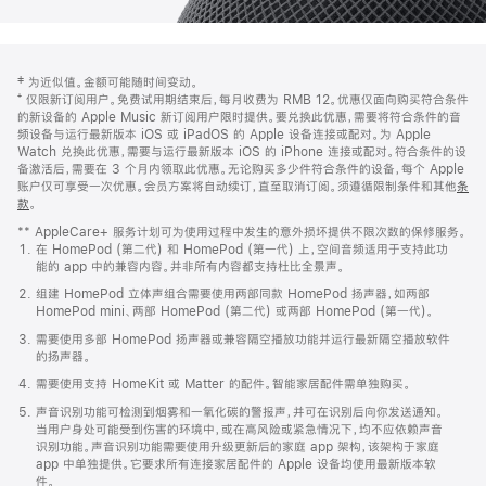
网
脚
‡ 为近似值。金额可能随时间变动。
注
页
⁺ 仅限新订阅用户。免费试用期结束后，每月收费为 RMB 12。优惠仅面向购买符合条件
页
的新设备的 Apple Music 新订阅用户限时提供。要兑换此优惠，需要将符合条件的音
频设备与运行最新版本 iOS 或 iPadOS 的 Apple 设备连接或配对。为 Apple
脚
Watch 兑换此优惠，需要与运行最新版本 iOS 的 iPhone 连接或配对。符合条件的设
备激活后，需要在 3 个月内领取此优惠。无论购买多少件符合条件的设备，每个 Apple
账户仅可享受一次优惠。会员方案将自动续订，直至取消订阅。须遵循限制条件和其他
条
款
。
(在
新
** AppleCare+ 服务计划可为使用过程中发生的意外损坏提供不限次数的保修服务。
窗
在 HomePod (第二代) 和 HomePod (第一代) 上，空间音频适用于支持此功
口
能的 app 中的兼容内容。并非所有内容都支持杜比全景声。
中
打
组建 HomePod 立体声组合需要使用两部同款 HomePod 扬声器，如两部
开)
HomePod mini、两部 HomePod (第二代) 或两部 HomePod (第一代)。
需要使用多部 HomePod 扬声器或兼容隔空播放功能并运行最新隔空播放软件
的扬声器。
需要使用支持 HomeKit 或 Matter 的配件。智能家居配件需单独购买。
声音识别功能可检测到烟雾和一氧化碳的警报声，并可在识别后向你发送通知。
当用户身处可能受到伤害的环境中，或在高风险或紧急情况下，均不应依赖声音
识别功能。声音识别功能需要使用升级更新后的家庭 app 架构，该架构于家庭
app 中单独提供。它要求所有连接家居配件的 Apple 设备均使用最新版本软
件。