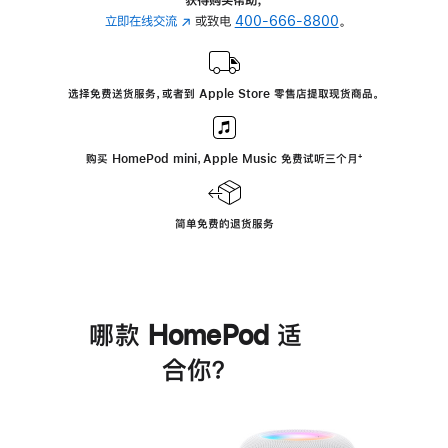
立即在线交流
(在
或致电
400-666-8800
。
新
窗
口
选择免费送货服务，或者到 Apple Store 零售店提取现货商品。
中
打
开)
购买 HomePod mini，Apple Music 免费试听三个月
脚
⁺
注
简单免费的退货服务
哪款 HomePod 适
合你？
进
一
步