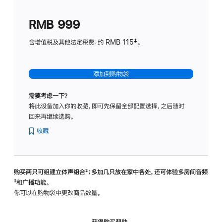
划
(适
RMB 999
用
于
含增值税及其他法定税费：约 RMB 115‡。
HomeP
mini)
添加到购物袋
需要考虑一下？
将此设备加入你的收藏，即可先保留全部配置选择，之后随时
回来再继续选购。
收藏
购买两只可组建立体声组合
脚
²；多加几只放在家中各处，还可体验多‍房‍间音频
脚
³和广播功能。
注
注
你可以在购物袋中更改商品数量。
获得购买帮助，