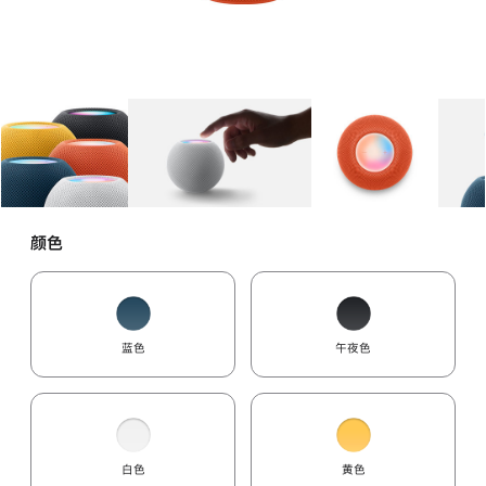
图库
图像
1
图库
图像
2
图库
图像
3
颜色
蓝色
午夜色
白色
黄色