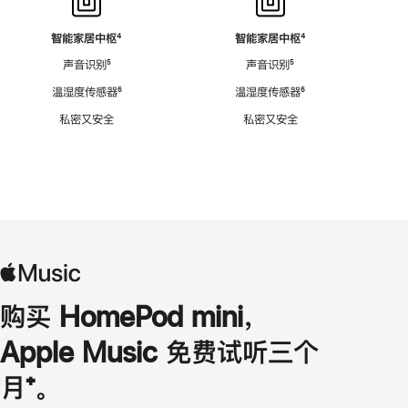
智能家居中枢
脚
⁴
智能家居中枢
脚
⁴
注
注
声音识别
脚
⁵
声音识别
脚
⁵
注
注
温湿度传感器
脚
⁶
温湿度传感器
脚
⁶
注
注
私密又安全
私密又安全
购买 HomePod mini，
Apple Music 免费试听三个
月
脚
⁺。