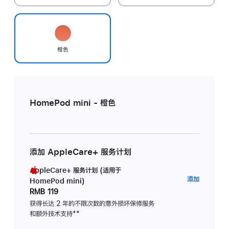
橙色
HomePod mini - 橙色
添加 AppleCare+ 服务计划
AppleCare+ 服务计划 (适用于
AppleC
添加
HomePod mini)
服
RMB 119
务
获得长达 2 年的不限次数的意外损坏保修服务
和额外技术支持
脚
**
计
注