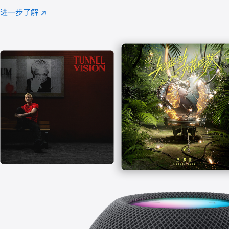
注
进一步了解
Apple
(在
Music
新
窗
口
中
打
开)