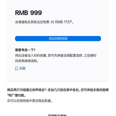
划
(适
RMB 999
用
于
含增值税及其他法定税费：约 RMB 115‡。
HomeP
mini)
添加到购物袋
需要考虑一下？
将此设备加入你的收藏，即可先保留全部配置选择，之后随时
回来再继续选购。
收藏
购买两只可组建立体声组合
脚
²；多加几只放在家中各处，还可体验多‍房‍间音频
脚
³和广播功能。
注
注
你可以在购物袋中更改商品数量。
获得购买帮助，