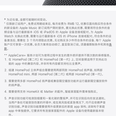
网
脚
‡ 为近似值。金额可能随时间变动。
注
页
⁺ 仅限新订阅用户。免费试用期结束后，每月收费为 RMB 12。优惠仅面向购买符合条件
页
的新设备的 Apple Music 新订阅用户限时提供。要兑换此优惠，需要将符合条件的音
频设备与运行最新版本 iOS 或 iPadOS 的 Apple 设备连接或配对。为 Apple
脚
Watch 兑换此优惠，需要与运行最新版本 iOS 的 iPhone 连接或配对。符合条件的设
备激活后，需要在 3 个月内领取此优惠。无论购买多少件符合条件的设备，每个 Apple
账户仅可享受一次优惠。会员方案将自动续订，直至取消订阅。须遵循限制条件和其他
条
款
。
(在
新
** AppleCare+ 服务计划可为使用过程中发生的意外损坏提供不限次数的保修服务。
窗
在 HomePod (第二代) 和 HomePod (第一代) 上，空间音频适用于支持此功
口
能的 app 中的兼容内容。并非所有内容都支持杜比全景声。
中
打
组建 HomePod 立体声组合需要使用两部同款 HomePod 扬声器，如两部
开)
HomePod mini、两部 HomePod (第二代) 或两部 HomePod (第一代)。
需要使用多部 HomePod 扬声器或兼容隔空播放功能并运行最新隔空播放软件
的扬声器。
需要使用支持 HomeKit 或 Matter 的配件。智能家居配件需单独购买。
声音识别功能可检测到烟雾和一氧化碳的警报声，并可在识别后向你发送通知。
当用户身处可能受到伤害的环境中，或在高风险或紧急情况下，均不应依赖声音
识别功能。声音识别功能需要使用升级更新后的家庭 app 架构，该架构于家庭
app 中单独提供。它要求所有连接家居配件的 Apple 设备均使用最新版本软
件。