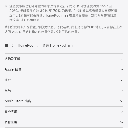
温湿度感应功能针对室内和家居场景进行了优化，即环境温度约为 15ºC 至
30ºC、相对湿度约为 30% 至 70% 的场景。在长时间以高音量播放音频等情
况下，准确性可能会降低。HomePod mini 在启动后需要一定时间对传感器进
行校准，才可显示结果。
我们会使用你所在位置，为你更快显示送货选项。我们通过你的 IP 地址，或者你在上次
访问 Apple 网站时输入的位置信息，找到了你的位置。
HomePod
购买 HomePod mini
Apple
选购及了解
Apple 钱包
账户
娱乐
Apple Store 商店
商务应用
教育应用