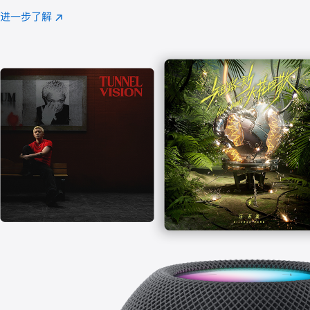
注
进一步了解
Apple
(在
Music
新
窗
口
中
打
开)