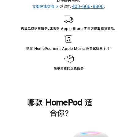
立即在线交流
(在
或致电
400-666-8800
。
新
窗
口
选择免费送货服务，或者到 Apple Store 零售店提取现货商品。
中
打
开)
购买 HomePod mini，Apple Music 免费试听三个月
脚
⁺
注
简单免费的退货服务
哪款 HomePod 适
合你？
进
一
步