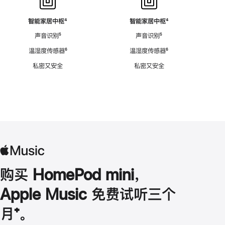
智能家居中枢
脚
⁴
智能家居中枢
脚
⁴
注
注
声音识别
脚
⁵
声音识别
脚
⁵
注
注
温湿度传感器
脚
⁶
温湿度传感器
脚
⁶
注
注
私密又安全
私密又安全
购买 HomePod mini，
Apple Music 免费试听三个
月
脚
⁺。