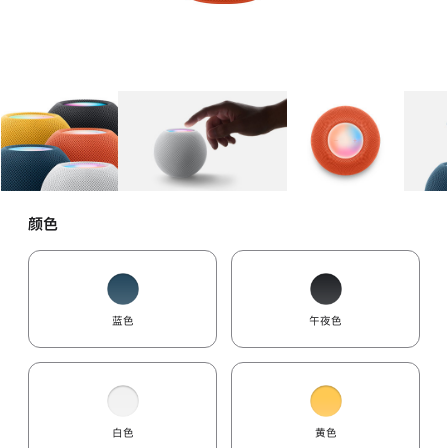
图库
图像
1
图库
图像
2
图库
图像
3
颜色
蓝色
午夜色
白色
黄色