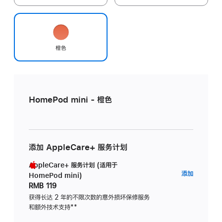
橙色
HomePod mini - 橙色
添加 AppleCare+ 服务计划
AppleCare+ 服务计划 (适用于
AppleC
添加
HomePod mini)
服
RMB 119
务
获得长达 2 年的不限次数的意外损坏保修服务
和额外技术支持
脚
**
计
注