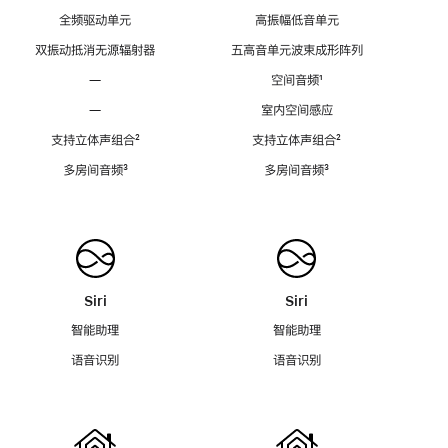
全频驱动单元
高振幅低音单元
双振动抵消无源辐射器
五高音单元波束成形阵列
—
空间音频
脚
¹
注
—
室内空间感应
支持立体声组合
脚
²
支持立体声组合
脚
²
注
注
多房间音频
脚
³
多房间音频
脚
³
注
注
Siri
Siri
智能助理
智能助理
语音识别
语音识别