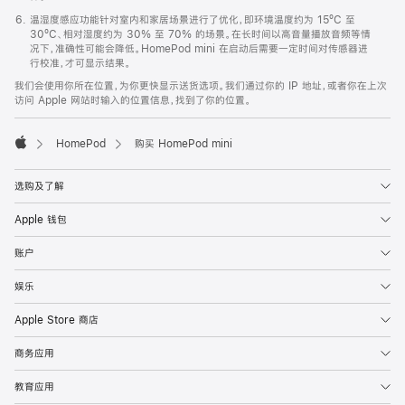
温湿度感应功能针对室内和家居场景进行了优化，即环境温度约为 15ºC 至
30ºC、相对湿度约为 30% 至 70% 的场景。在长时间以高音量播放音频等情
况下，准确性可能会降低。HomePod mini 在启动后需要一定时间对传感器进
行校准，才可显示结果。
我们会使用你所在位置，为你更快显示送货选项。我们通过你的 IP 地址，或者你在上次
访问 Apple 网站时输入的位置信息，找到了你的位置。
HomePod
购买 HomePod mini
Apple
选购及了解
Apple 钱包
账户
娱乐
Apple Store 商店
商务应用
教育应用