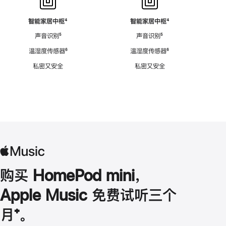
智能家居中枢
脚
⁴
智能家居中枢
脚
⁴
注
注
声音识别
脚
⁵
声音识别
脚
⁵
注
注
温湿度传感器
脚
⁶
温湿度传感器
脚
⁶
注
注
私密又安全
私密又安全
购买 HomePod mini，
Apple Music 免费试听三个
月
脚
⁺。