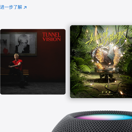
注
进一步了解
Apple
(在
Music
新
窗
口
中
打
开)