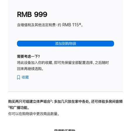
划
(适
RMB 999
用
于
含增值税及其他法定税费：约 RMB 115‡。
HomeP
mini)
添加到购物袋
需要考虑一下？
将此设备加入你的收藏，即可先保留全部配置选择，之后随时
回来再继续选购。
收藏
购买两只可组建立体声组合
脚
²；多加几只放在家中各处，还可体验多‍房‍间音频
脚
³和广播功能。
注
注
你可以在购物袋中更改商品数量。
获得购买帮助，