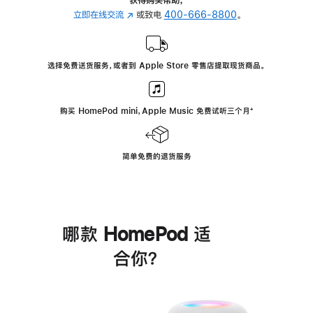
立即在线交流
(在
或致电
400-666-8800
。
新
窗
口
选择免费送货服务，或者到 Apple Store 零售店提取现货商品。
中
打
开)
购买 HomePod mini，Apple Music 免费试听三个月
脚
⁺
注
简单免费的退货服务
哪款 HomePod 适
合你？
进
一
步