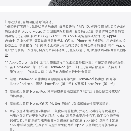
网
脚
‡ 为近似值。金额可能随时间变动。
注
页
⁺ 仅限新订阅用户。免费试用期结束后，每月收费为 RMB 12。优惠仅面向购买符合条件
页
的新设备的 Apple Music 新订阅用户限时提供。要兑换此优惠，需要将符合条件的音
频设备与运行最新版本 iOS 或 iPadOS 的 Apple 设备连接或配对。为 Apple
脚
Watch 兑换此优惠，需要与运行最新版本 iOS 的 iPhone 连接或配对。符合条件的设
备激活后，需要在 3 个月内领取此优惠。无论购买多少件符合条件的设备，每个 Apple
账户仅可享受一次优惠。会员方案将自动续订，直至取消订阅。须遵循限制条件和其他
条
款
。
(在
新
** AppleCare+ 服务计划可为使用过程中发生的意外损坏提供不限次数的保修服务。
窗
在 HomePod (第二代) 和 HomePod (第一代) 上，空间音频适用于支持此功
口
能的 app 中的兼容内容。并非所有内容都支持杜比全景声。
中
打
组建 HomePod 立体声组合需要使用两部同款 HomePod 扬声器，如两部
开)
HomePod mini、两部 HomePod (第二代) 或两部 HomePod (第一代)。
需要使用多部 HomePod 扬声器或兼容隔空播放功能并运行最新隔空播放软件
的扬声器。
需要使用支持 HomeKit 或 Matter 的配件。智能家居配件需单独购买。
声音识别功能可检测到烟雾和一氧化碳的警报声，并可在识别后向你发送通知。
当用户身处可能受到伤害的环境中，或在高风险或紧急情况下，均不应依赖声音
识别功能。声音识别功能需要使用升级更新后的家庭 app 架构，该架构于家庭
app 中单独提供。它要求所有连接家居配件的 Apple 设备均使用最新版本软
件。