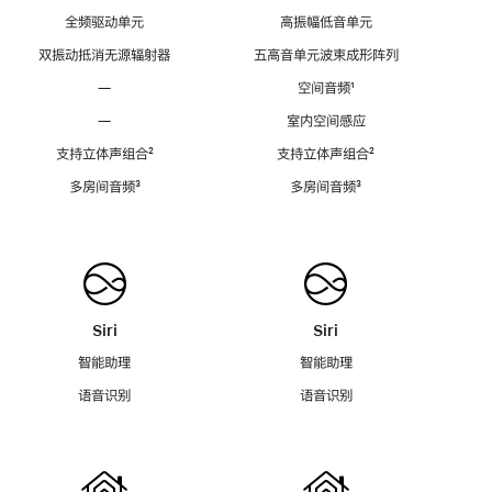
全频驱动单元
高振幅低音单元
双振动抵消无源辐射器
五高音单元波束成形阵列
—
空间音频
脚
¹
注
—
室内空间感应
支持立体声组合
脚
²
支持立体声组合
脚
²
注
注
多房间音频
脚
³
多房间音频
脚
³
注
注
Siri
Siri
智能助理
智能助理
语音识别
语音识别