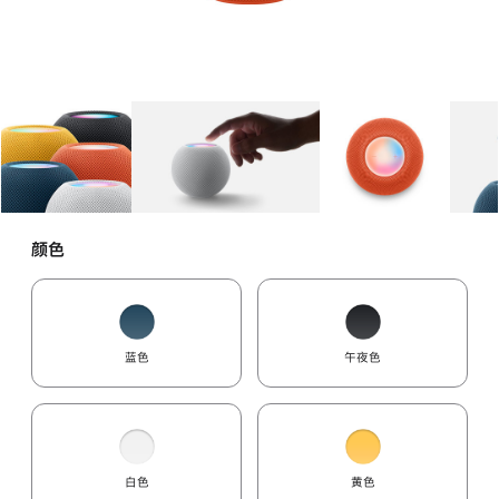
图库
图像
1
图库
图像
2
图库
图像
3
颜色
蓝色
午夜色
白色
黄色