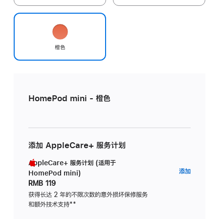
橙色
HomePod mini - 橙色
添加 AppleCare+ 服务计划
AppleCare+ 服务计划 (适用于
AppleC
添加
HomePod mini)
服
RMB 119
务
获得长达 2 年的不限次数的意外损坏保修服务
和额外技术支持
脚
**
计
注