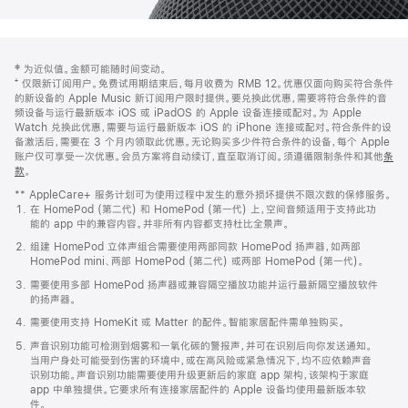
网
脚
‡ 为近似值。金额可能随时间变动。
注
页
⁺ 仅限新订阅用户。免费试用期结束后，每月收费为 RMB 12。优惠仅面向购买符合条件
页
的新设备的 Apple Music 新订阅用户限时提供。要兑换此优惠，需要将符合条件的音
频设备与运行最新版本 iOS 或 iPadOS 的 Apple 设备连接或配对。为 Apple
脚
Watch 兑换此优惠，需要与运行最新版本 iOS 的 iPhone 连接或配对。符合条件的设
备激活后，需要在 3 个月内领取此优惠。无论购买多少件符合条件的设备，每个 Apple
账户仅可享受一次优惠。会员方案将自动续订，直至取消订阅。须遵循限制条件和其他
条
款
。
(在
新
** AppleCare+ 服务计划可为使用过程中发生的意外损坏提供不限次数的保修服务。
窗
在 HomePod (第二代) 和 HomePod (第一代) 上，空间音频适用于支持此功
口
能的 app 中的兼容内容。并非所有内容都支持杜比全景声。
中
打
组建 HomePod 立体声组合需要使用两部同款 HomePod 扬声器，如两部
开)
HomePod mini、两部 HomePod (第二代) 或两部 HomePod (第一代)。
需要使用多部 HomePod 扬声器或兼容隔空播放功能并运行最新隔空播放软件
的扬声器。
需要使用支持 HomeKit 或 Matter 的配件。智能家居配件需单独购买。
声音识别功能可检测到烟雾和一氧化碳的警报声，并可在识别后向你发送通知。
当用户身处可能受到伤害的环境中，或在高风险或紧急情况下，均不应依赖声音
识别功能。声音识别功能需要使用升级更新后的家庭 app 架构，该架构于家庭
app 中单独提供。它要求所有连接家居配件的 Apple 设备均使用最新版本软
件。