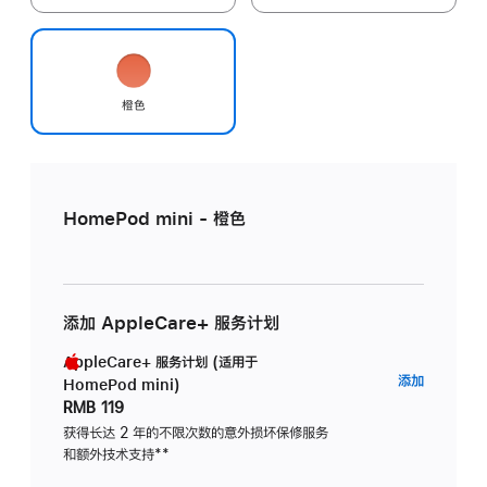
橙色
HomePod mini - 橙色
添加 AppleCare+ 服务计划
AppleCare+ 服务计划 (适用于
AppleC
添加
HomePod mini)
服
RMB 119
务
获得长达 2 年的不限次数的意外损坏保修服务
和额外技术支持
脚
**
计
注