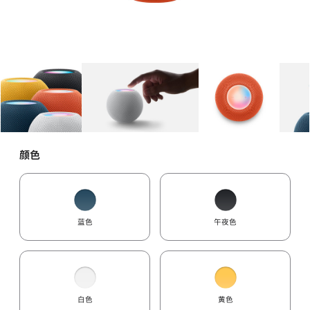
图库
图像
1
图库
图像
2
图库
图像
3
颜色
蓝色
午夜色
白色
黄色