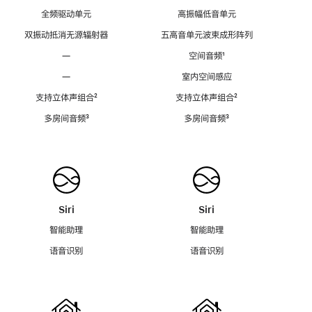
全频驱动单元
高振幅低音单元
双振动抵消无源辐射器
五高音单元波束成形阵列
—
空间音频
脚
¹
注
—
室内空间感应
支持立体声组合
脚
²
支持立体声组合
脚
²
注
注
多房间音频
脚
³
多房间音频
脚
³
注
注
Siri
Siri
智能助理
智能助理
语音识别
语音识别