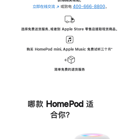
立即在线交流
(在
或致电
400-666-8800
。
新
窗
口
选择免费送货服务，或者到 Apple Store 零售店提取现货商品。
中
打
开)
购买 HomePod mini，Apple Music 免费试听三个月
脚
⁺
注
简单免费的退货服务
哪款 HomePod 适
合你？
进
一
步