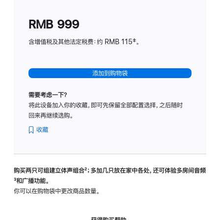
划
(适
RMB 999
用
于
含增值税及其他法定税费：约 RMB 115‡。
HomeP
mini)
添加到购物袋
需要考虑一下？
将此设备加入你的收藏，即可先保留全部配置选择，之后随时
回来再继续选购。
收藏
购买两只可组建立体声组合
脚
²；多加几只放在家中各处，还可体验多‍房‍间音频
脚
³和广播功能。
注
注
你可以在购物袋中更改商品数量。
获得购买帮助，