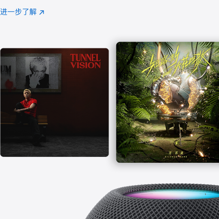
注
进一步了解
Apple
(在
Music
新
窗
口
中
打
开)