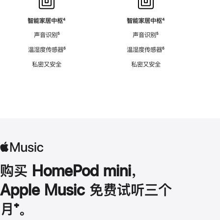
智能家居中枢
脚
⁴
智能家居中枢
脚
⁴
注
注
声音识别
脚
⁵
声音识别
脚
⁵
注
注
温湿度传感器
脚
⁶
温湿度传感器
脚
⁶
注
注
私密又安全
私密又安全
购买 HomePod mini，
Apple Music 免费试听三个
月
脚
⁺。