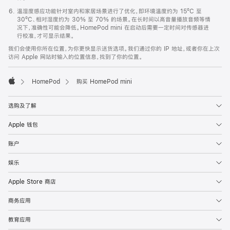
温湿度感应功能针对室内和家居场景进行了优化，即环境温度约为 15ºC 至
30ºC、相对湿度约为 30% 至 70% 的场景。在长时间以高音量播放音频等情
况下，准确性可能会降低。HomePod mini 在启动后需要一定时间对传感器进
行校准，才可显示结果。
我们会使用你所在位置，为你更快显示送货选项。我们通过你的 IP 地址，或者你在上次
访问 Apple 网站时输入的位置信息，找到了你的位置。
HomePod
购买 HomePod mini
Apple
选购及了解
Apple 钱包
账户
娱乐
Apple Store 商店
商务应用
教育应用