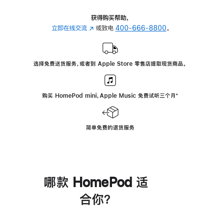
获得购买帮助，
立即在线交流
(在
或致电
400-666-8800
。
新
窗
口
选择免费送货服务，或者到 Apple Store 零售店提取现货商品。
中
打
开)
购买 HomePod mini，Apple Music 免费试听三个月
脚
⁺
注
简单免费的退货服务
哪款 HomePod 适
合你？
进