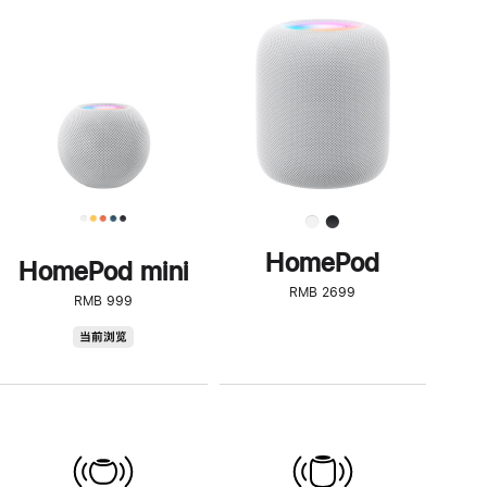
一
步
了
解
HomePod<
HomePod
HomePod mini
RMB 2699
RMB 999
HomePod
当前浏览
mini