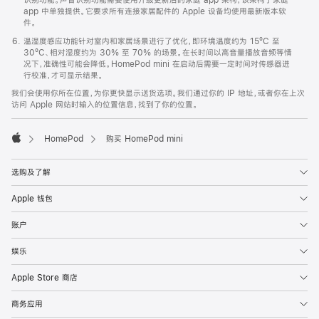
app 中单独提供。它要求所有连接家居配件的 Apple 设备均使用最新版本软
件。
温湿度感应功能针对室内和家居场景进行了优化，即环境温度约为 15ºC 至
30ºC、相对湿度约为 30% 至 70% 的场景。在长时间以高音量播放音频等情
况下，准确性可能会降低。HomePod mini 在启动后需要一定时间对传感器进
行校准，才可显示结果。
我们会使用你所在位置，为你更快显示送货选项。我们通过你的 IP 地址，或者你在上次
访问 Apple 网站时输入的位置信息，找到了你的位置。
HomePod
购买 HomePod mini
Apple
选购及了解
Apple 钱包
账户
娱乐
Apple Store 商店
商务应用