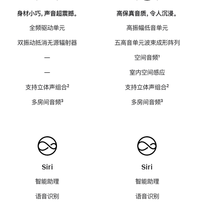
身材小巧，声音超震撼。
高保真音质，令人沉浸。
全频驱动单元
高振幅低音单元
双振动抵消无源辐射器
五高音单元波束成形阵列
—
空间音频
脚
¹
注
—
室内空间感应
支持立体声组合
脚
²
支持立体声组合
脚
²
注
注
多房间音频
脚
³
多房间音频
脚
³
注
注
Siri
Siri
智能助理
智能助理
语音识别
语音识别