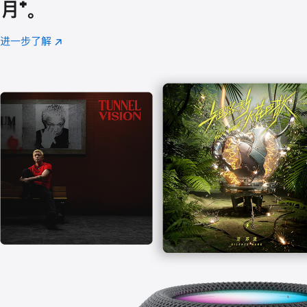
月
脚
⁺。
注
进一步了解
Apple
(在
Music
新
窗
口
中
打
开)