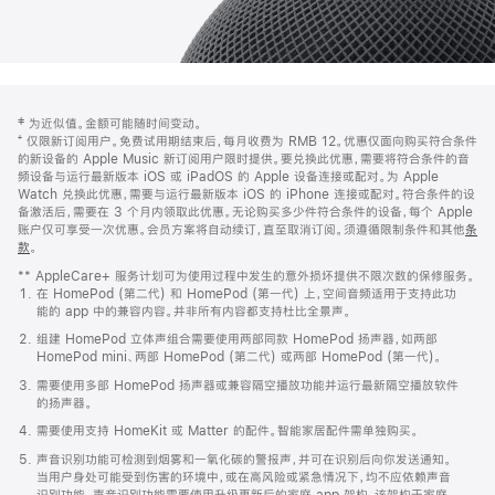
网
脚
‡ 为近似值。金额可能随时间变动。
注
页
⁺ 仅限新订阅用户。免费试用期结束后，每月收费为 RMB 12。优惠仅面向购买符合条件
页
的新设备的 Apple Music 新订阅用户限时提供。要兑换此优惠，需要将符合条件的音
频设备与运行最新版本 iOS 或 iPadOS 的 Apple 设备连接或配对。为 Apple
脚
Watch 兑换此优惠，需要与运行最新版本 iOS 的 iPhone 连接或配对。符合条件的设
备激活后，需要在 3 个月内领取此优惠。无论购买多少件符合条件的设备，每个 Apple
账户仅可享受一次优惠。会员方案将自动续订，直至取消订阅。须遵循限制条件和其他
条
款
。
(在
新
** AppleCare+ 服务计划可为使用过程中发生的意外损坏提供不限次数的保修服务。
窗
在 HomePod (第二代) 和 HomePod (第一代) 上，空间音频适用于支持此功
口
能的 app 中的兼容内容。并非所有内容都支持杜比全景声。
中
打
组建 HomePod 立体声组合需要使用两部同款 HomePod 扬声器，如两部
开)
HomePod mini、两部 HomePod (第二代) 或两部 HomePod (第一代)。
需要使用多部 HomePod 扬声器或兼容隔空播放功能并运行最新隔空播放软件
的扬声器。
需要使用支持 HomeKit 或 Matter 的配件。智能家居配件需单独购买。
声音识别功能可检测到烟雾和一氧化碳的警报声，并可在识别后向你发送通知。
当用户身处可能受到伤害的环境中，或在高风险或紧急情况下，均不应依赖声音
识别功能。声音识别功能需要使用升级更新后的家庭 app 架构，该架构于家庭