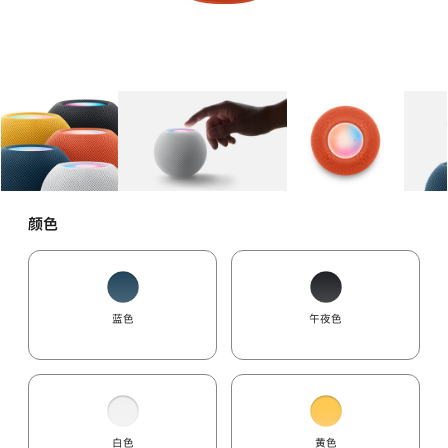
图库
图像
1
图库
图像
2
图库
图像
3
颜色
蓝色
午夜色
白色
黄色