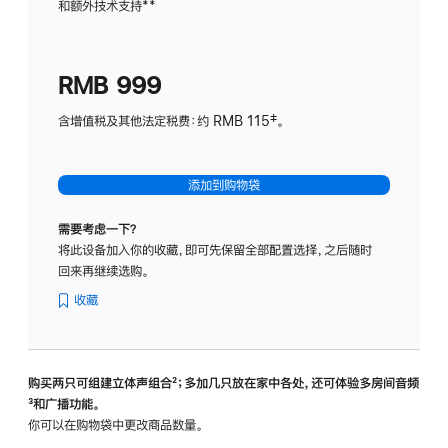
和额外技术支持
脚
**
计
注
划
(适
RMB 999
用
于
含增值税及其他法定税费：约 RMB 115‡。
HomeP
mini)
添加到购物袋
需要考虑一下？
将此设备加入你的收藏，即可先保留全部配置选择，之后随时
回来再继续选购。
收藏
购买两只可组建立体声组合
脚
²；多加几只放在家中各处，还可体验多‍房‍间音频
脚
³和广播功能。
注
注
你可以在购物袋中更改商品数量。