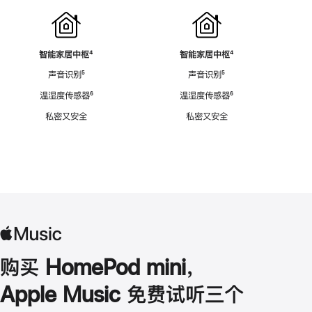
智能家居中枢
脚
⁴
智能家居中枢
脚
⁴
注
注
声音识别
脚
⁵
声音识别
脚
⁵
注
注
温湿度传感器
脚
⁶
温湿度传感器
脚
⁶
注
注
私密又安全
私密又安全
购买 HomePod mini，
Apple Music 免费试听三个