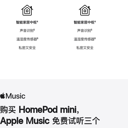
智能家居中枢
脚
⁴
智能家居中枢
脚
⁴
注
注
声音识别
脚
⁵
声音识别
脚
⁵
注
注
温湿度传感器
脚
⁶
温湿度传感器
脚
⁶
注
注
私密又安全
私密又安全
购买 HomePod mini，
Apple Music 免费试听三个