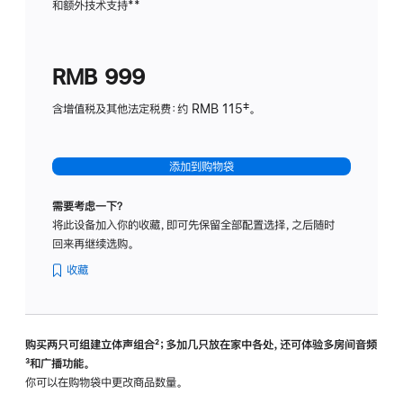
和额外技术支持
脚
**
计
注
划
(适
RMB 999
用
于
含增值税及其他法定税费：约 RMB 115‡。
HomeP
mini)
添加到购物袋
需要考虑一下？
将此设备加入你的收藏，即可先保留全部配置选择，之后随时
回来再继续选购。
收藏
购买两只可组建立体声组合
脚
²；多加几只放在家中各处，还可体验多‍房‍间音频
脚
³和广播功能。
注
注
你可以在购物袋中更改商品数量。