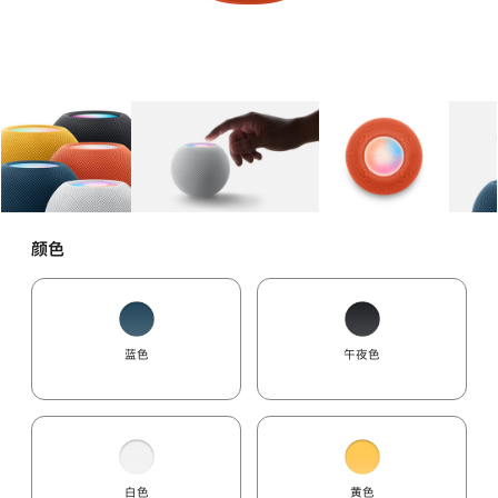
图库
图像
1
图库
图像
2
图库
图像
3
颜色
蓝色
午夜色
白色
黄色