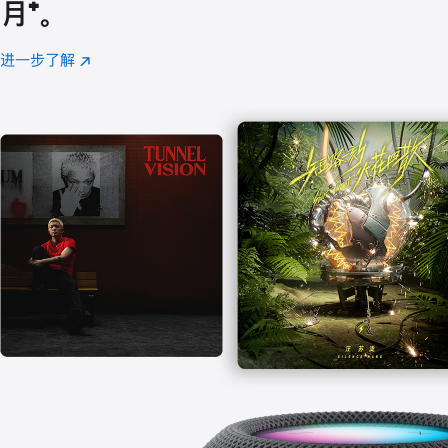
月
脚
⁺。
注
进一步了解
Apple
(在
Music
新
窗
口
中
打
开)