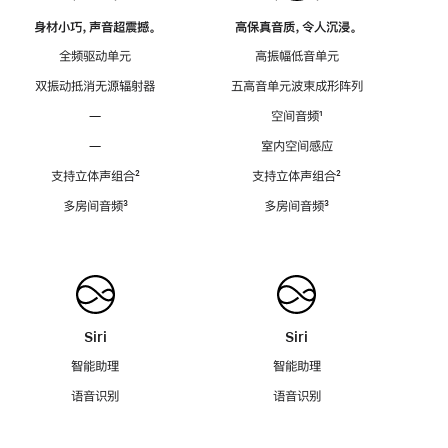
身材小巧，声音超震撼。
高保真音质，令人沉浸。
全频驱动单元
高振幅低音单元
双振动抵消无源辐射器
五高音单元波束成形阵列
—
空间音频
脚
¹
注
—
室内空间感应
支持立体声组合
脚
²
支持立体声组合
脚
²
注
注
多房间音频
脚
³
多房间音频
脚
³
注
注
Siri
Siri
智能助理
智能助理
语音识别
语音识别