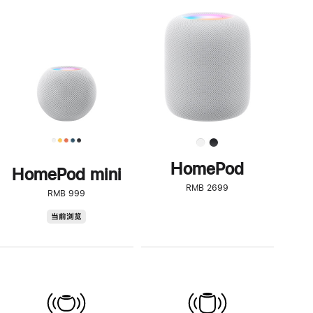
一
步
了
解
HomePod<
HomePod
HomePod mini
RMB 2699
RMB 999
HomePod
当前浏览
mini