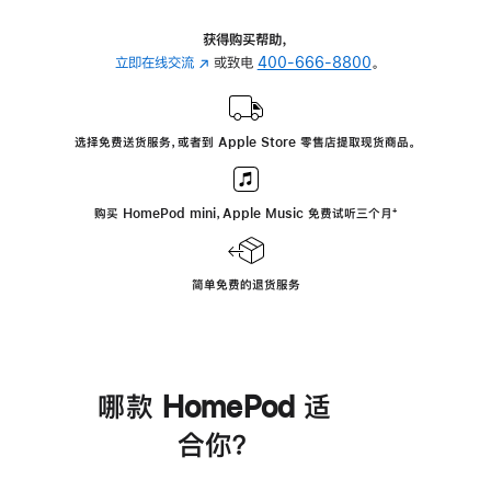
获得购买帮助，
立即在线交流
(在
或致电
400-666-8800
。
新
窗
口
选择免费送货服务，或者到 Apple Store 零售店提取现货商品。
中
打
开)
购买 HomePod mini，Apple Music 免费试听三个月
脚
⁺
注
简单免费的退货服务
哪款 HomePod 适
合你？
进