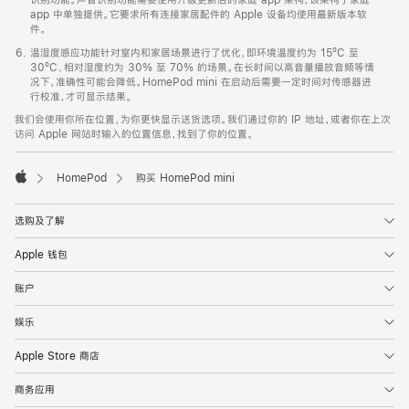
app 中单独提供。它要求所有连接家居配件的 Apple 设备均使用最新版本软
件。
温湿度感应功能针对室内和家居场景进行了优化，即环境温度约为 15ºC 至
30ºC、相对湿度约为 30% 至 70% 的场景。在长时间以高音量播放音频等情
况下，准确性可能会降低。HomePod mini 在启动后需要一定时间对传感器进
行校准，才可显示结果。
我们会使用你所在位置，为你更快显示送货选项。我们通过你的 IP 地址，或者你在上次
访问 Apple 网站时输入的位置信息，找到了你的位置。
HomePod
购买 HomePod mini
Apple
选购及了解
Apple 钱包
账户
娱乐
Apple Store 商店
商务应用