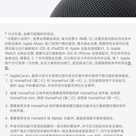
网
脚
‡ 为近似值。金额可能随时间变动。
注
页
⁺ 仅限新订阅用户。免费试用期结束后，每月收费为 RMB 12。优惠仅面向购买符合条件
页
的新设备的 Apple Music 新订阅用户限时提供。要兑换此优惠，需要将符合条件的音
频设备与运行最新版本 iOS 或 iPadOS 的 Apple 设备连接或配对。为 Apple
脚
Watch 兑换此优惠，需要与运行最新版本 iOS 的 iPhone 连接或配对。符合条件的设
备激活后，需要在 3 个月内领取此优惠。无论购买多少件符合条件的设备，每个 Apple
账户仅可享受一次优惠。会员方案将自动续订，直至取消订阅。须遵循限制条件和其他
条
款
。
(在
新
** AppleCare+ 服务计划可为使用过程中发生的意外损坏提供不限次数的保修服务。
窗
在 HomePod (第二代) 和 HomePod (第一代) 上，空间音频适用于支持此功
口
能的 app 中的兼容内容。并非所有内容都支持杜比全景声。
中
打
组建 HomePod 立体声组合需要使用两部同款 HomePod 扬声器，如两部
开)
HomePod mini、两部 HomePod (第二代) 或两部 HomePod (第一代)。
需要使用多部 HomePod 扬声器或兼容隔空播放功能并运行最新隔空播放软件
的扬声器。
需要使用支持 HomeKit 或 Matter 的配件。智能家居配件需单独购买。
声音识别功能可检测到烟雾和一氧化碳的警报声，并可在识别后向你发送通知。
当用户身处可能受到伤害的环境中，或在高风险或紧急情况下，均不应依赖声音
识别功能。声音识别功能需要使用升级更新后的家庭 app 架构，该架构于家庭