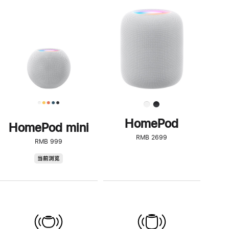
一
步
了
解
HomePod<
HomePod
HomePod mini
RMB 2699
RMB 999
HomePod
当前浏览
mini