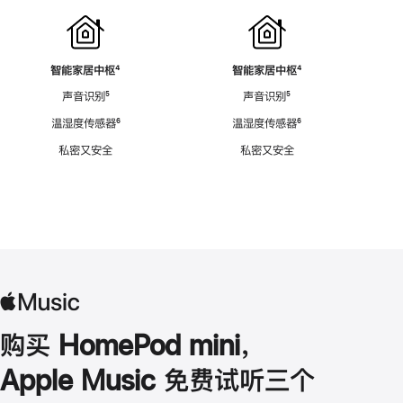
智能家居中枢
脚
⁴
智能家居中枢
脚
⁴
注
注
声音识别
脚
⁵
声音识别
脚
⁵
注
注
温湿度传感器
脚
⁶
温湿度传感器
脚
⁶
注
注
私密又安全
私密又安全
购买 HomePod mini，
Apple Music 免费试听三个