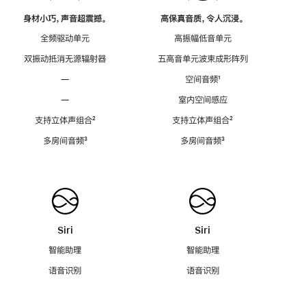
身材小巧，声音超震撼。
高保真音质，令人沉浸。
全频驱动单元
高振幅低音单元
双振动抵消无源辐射器
五高音单元波束成形阵列
—
空间音频
脚
¹
注
—
室内空间感应
支持立体声组合
脚
²
支持立体声组合
脚
²
注
注
多房间音频
脚
³
多房间音频
脚
³
注
注
Siri
Siri
智能助理
智能助理
语音识别
语音识别