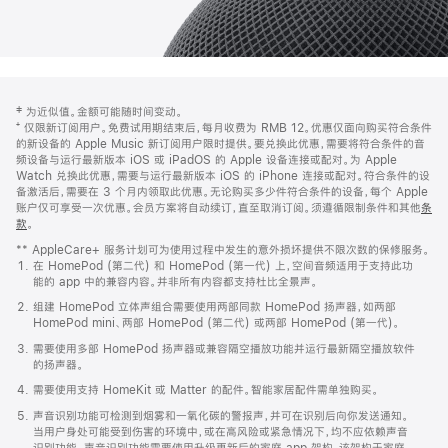
网
脚
‡ 为近似值。金额可能随时间变动。
注
页
⁺ 仅限新订阅用户。免费试用期结束后，每月收费为 RMB 12。优惠仅面向购买符合条件
页
的新设备的 Apple Music 新订阅用户限时提供。要兑换此优惠，需要将符合条件的音
频设备与运行最新版本 iOS 或 iPadOS 的 Apple 设备连接或配对。为 Apple
脚
Watch 兑换此优惠，需要与运行最新版本 iOS 的 iPhone 连接或配对。符合条件的设
备激活后，需要在 3 个月内领取此优惠。无论购买多少件符合条件的设备，每个 Apple
账户仅可享受一次优惠。会员方案将自动续订，直至取消订阅。须遵循限制条件和其他
条
款
。
(在
新
** AppleCare+ 服务计划可为使用过程中发生的意外损坏提供不限次数的保修服务。
窗
在 HomePod (第二代) 和 HomePod (第一代) 上，空间音频适用于支持此功
口
能的 app 中的兼容内容。并非所有内容都支持杜比全景声。
中
打
组建 HomePod 立体声组合需要使用两部同款 HomePod 扬声器，如两部
开)
HomePod mini、两部 HomePod (第二代) 或两部 HomePod (第一代)。
需要使用多部 HomePod 扬声器或兼容隔空播放功能并运行最新隔空播放软件
的扬声器。
需要使用支持 HomeKit 或 Matter 的配件。智能家居配件需单独购买。
声音识别功能可检测到烟雾和一氧化碳的警报声，并可在识别后向你发送通知。
当用户身处可能受到伤害的环境中，或在高风险或紧急情况下，均不应依赖声音
识别功能。声音识别功能需要使用升级更新后的家庭 app 架构，该架构于家庭