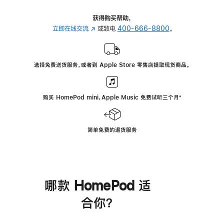
获得购买帮助，
立即在线交流
(在
或致电
400-666-8800
。
新
窗
口
选择免费送货服务，或者到 Apple Store 零售店提取现货商品。
中
打
开)
购买 HomePod mini，Apple Music 免费试听三个月
脚
⁺
注
简单免费的退货服务
哪款 HomePod 适
合你？
进