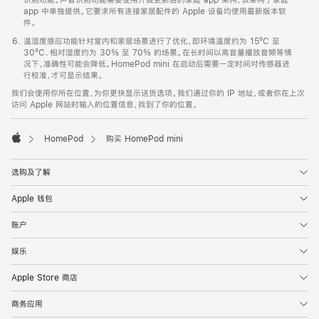
app 中单独提供。它要求所有连接家居配件的 Apple 设备均使用最新版本软
件。
温湿度感应功能针对室内和家居场景进行了优化，即环境温度约为 15ºC 至
30ºC、相对湿度约为 30% 至 70% 的场景。在长时间以高音量播放音频等情
况下，准确性可能会降低。HomePod mini 在启动后需要一定时间对传感器进
行校准，才可显示结果。
我们会使用你所在位置，为你更快显示送货选项。我们通过你的 IP 地址，或者你在上次
访问 Apple 网站时输入的位置信息，找到了你的位置。
HomePod
购买 HomePod mini
Apple
选购及了解
Apple 钱包
账户
娱乐
Apple Store 商店
商务应用