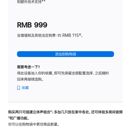
和额外技术支持
脚
**
计
注
划
(适
RMB 999
用
于
含增值税及其他法定税费：约 RMB 115‡。
HomeP
mini)
添加到购物袋
需要考虑一下？
将此设备加入你的收藏，即可先保留全部配置选择，之后随时
回来再继续选购。
收藏
购买两只可组建立体声组合
脚
²；多加几只放在家中各处，还可体验多‍房‍间音频
脚
³和广播功能。
注
注
你可以在购物袋中更改商品数量。