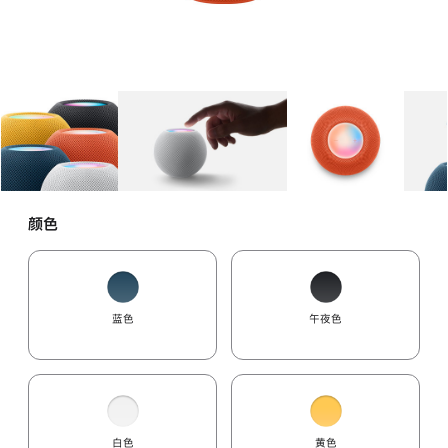
图库
图像
1
图库
图像
2
图库
图像
3
颜色
蓝色
午夜色
白色
黄色