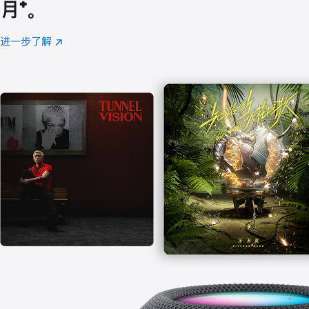
月
脚
⁺。
注
进一步了解
Apple
(在
Music
新
窗
口
中
打
开)