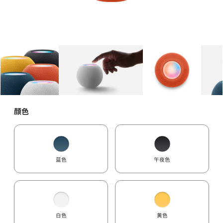
图库
图像
1
图库
图像
2
图库
图像
3
颜色
蓝色
午夜色
白色
黄色