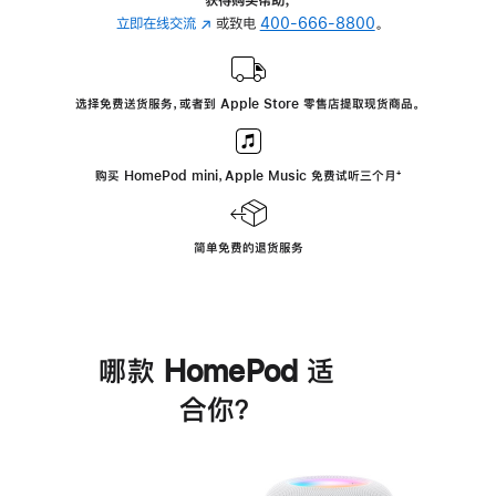
立即在线交流
(在
或致电
400-666-8800
。
新
窗
口
选择免费送货服务，或者到 Apple Store 零售店提取现货商品。
中
打
开)
购买 HomePod mini，Apple Music 免费试听三个月
脚
⁺
注
简单免费的退货服务
哪款 HomePod 适
合你？
进
一
步