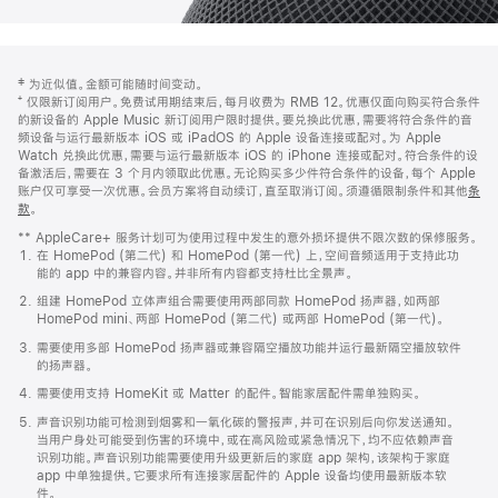
网
脚
‡ 为近似值。金额可能随时间变动。
注
页
⁺ 仅限新订阅用户。免费试用期结束后，每月收费为 RMB 12。优惠仅面向购买符合条件
页
的新设备的 Apple Music 新订阅用户限时提供。要兑换此优惠，需要将符合条件的音
频设备与运行最新版本 iOS 或 iPadOS 的 Apple 设备连接或配对。为 Apple
脚
Watch 兑换此优惠，需要与运行最新版本 iOS 的 iPhone 连接或配对。符合条件的设
备激活后，需要在 3 个月内领取此优惠。无论购买多少件符合条件的设备，每个 Apple
账户仅可享受一次优惠。会员方案将自动续订，直至取消订阅。须遵循限制条件和其他
条
款
。
(在
新
** AppleCare+ 服务计划可为使用过程中发生的意外损坏提供不限次数的保修服务。
窗
在 HomePod (第二代) 和 HomePod (第一代) 上，空间音频适用于支持此功
口
能的 app 中的兼容内容。并非所有内容都支持杜比全景声。
中
打
组建 HomePod 立体声组合需要使用两部同款 HomePod 扬声器，如两部
开)
HomePod mini、两部 HomePod (第二代) 或两部 HomePod (第一代)。
需要使用多部 HomePod 扬声器或兼容隔空播放功能并运行最新隔空播放软件
的扬声器。
需要使用支持 HomeKit 或 Matter 的配件。智能家居配件需单独购买。
声音识别功能可检测到烟雾和一氧化碳的警报声，并可在识别后向你发送通知。
当用户身处可能受到伤害的环境中，或在高风险或紧急情况下，均不应依赖声音
识别功能。声音识别功能需要使用升级更新后的家庭 app 架构，该架构于家庭
app 中单独提供。它要求所有连接家居配件的 Apple 设备均使用最新版本软
件。