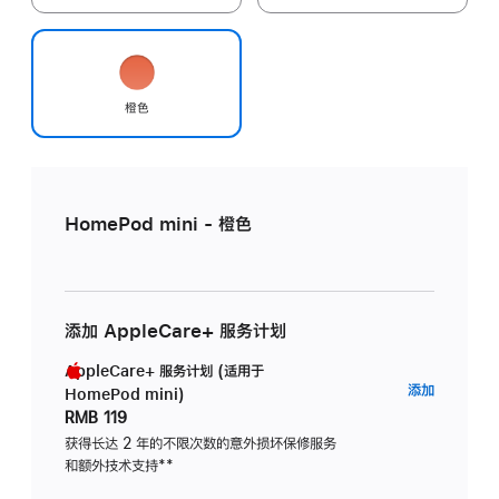
橙色
HomePod mini - 橙色
添加 AppleCare+ 服务计划
AppleCare+ 服务计划 (适用于
AppleC
添加
HomePod mini)
服
RMB 119
务
获得长达 2 年的不限次数的意外损坏保修服务
和额外技术支持
脚
**
计
注