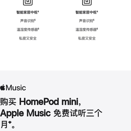
智能家居中枢
脚
⁴
智能家居中枢
脚
⁴
注
注
声音识别
脚
⁵
声音识别
脚
⁵
注
注
温湿度传感器
脚
⁶
温湿度传感器
脚
⁶
注
注
私密又安全
私密又安全
购买 HomePod mini，
Apple Music 免费试听三个
月
脚
⁺。