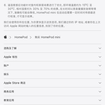
温湿度感应功能针对室内和家居场景进行了优化，即环境温度约为 15ºC 至
30ºC、相对湿度约为 30% 至 70% 的场景。在长时间以高音量播放音频等情
况下，准确性可能会降低。HomePod mini 在启动后需要一定时间对传感器进
行校准，才可显示结果。
我们会使用你所在位置，为你更快显示送货选项。我们通过你的 IP 地址，或者你在上次
访问 Apple 网站时输入的位置信息，找到了你的位置。
HomePod
购买 HomePod mini
Apple
选购及了解
Apple 钱包
账户
娱乐
Apple Store 商店
商务应用
教育应用