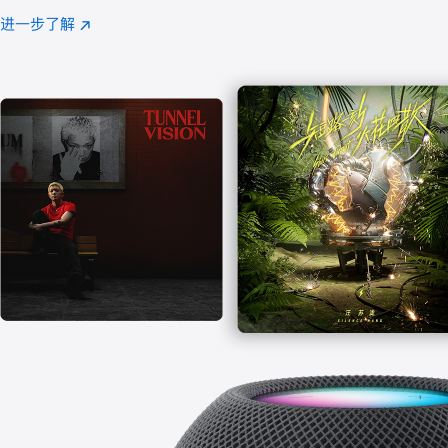
注
进一步了解
Apple
(在
Music
新
窗
口
中
打
开)