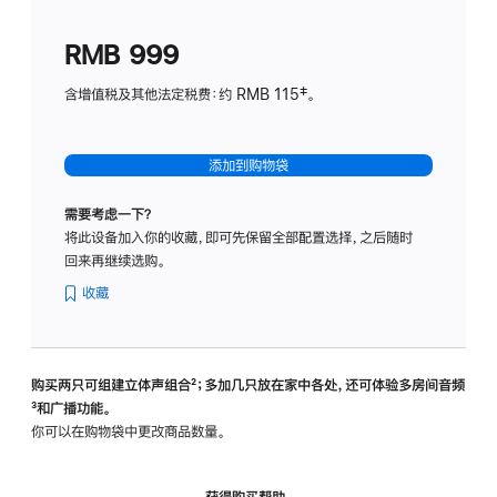
划
(适
RMB 999
用
于
含增值税及其他法定税费：约 RMB 115‡。
HomeP
mini)
添加到购物袋
需要考虑一下？
将此设备加入你的收藏，即可先保留全部配置选择，之后随时
回来再继续选购。
收藏
购买两只可组建立体声组合
脚
²；多加几只放在家中各处，还可体验多‍房‍间音频
脚
³和广播功能。
注
注
你可以在购物袋中更改商品数量。
获得购买帮助，