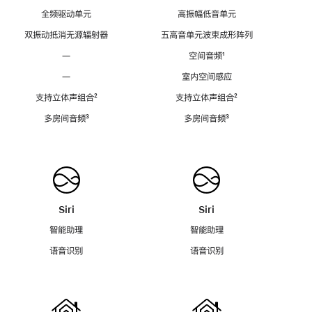
全频驱动单元
高振幅低音单元
双振动抵消无源辐射器
五高音单元波束成形阵列
—
空间音频
脚
¹
注
—
室内空间感应
支持立体声组合
脚
²
支持立体声组合
脚
²
注
注
多房间音频
脚
³
多房间音频
脚
³
注
注
Siri
Siri
智能助理
智能助理
语音识别
语音识别