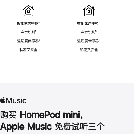
智能家居中枢
脚
⁴
智能家居中枢
脚
⁴
注
注
声音识别
脚
⁵
声音识别
脚
⁵
注
注
温湿度传感器
脚
⁶
温湿度传感器
脚
⁶
注
注
私密又安全
私密又安全
购买 HomePod mini，
Apple Music 免费试听三个