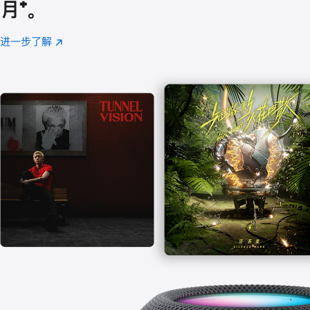
月
脚
⁺。
注
进一步了解
Apple
(在
Music
新
窗
口
中
打
开)