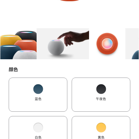
图库
图像
1
图库
图像
2
图库
图像
3
颜色
蓝色
午夜色
白色
黄色