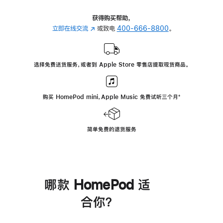
获得购买帮助，
立即在线交流
(在
或致电
400-666-8800
。
新
窗
口
选择免费送货服务，或者到 Apple Store 零售店提取现货商品。
中
打
开)
购买 HomePod mini，Apple Music 免费试听三个月
脚
⁺
注
简单免费的退货服务
哪款 HomePod 适
合你？
进