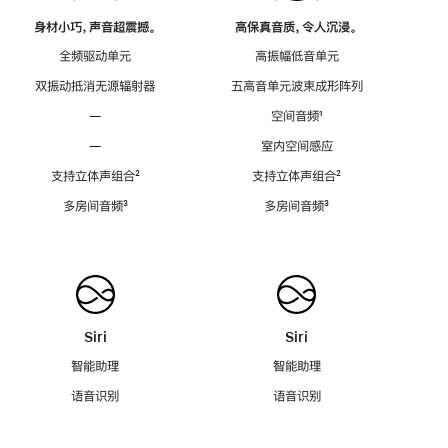
身材小巧，声音超震撼。
高保真音质，令人沉浸。
全频驱动单元
高振幅低音单元
双振动抵消无源辐射器
五高音单元波束成形阵列
—
空间音频
脚
¹
注
—
室内空间感应
支持立体声组合
脚
²
支持立体声组合
脚
²
注
注
多房间音频
脚
³
多房间音频
脚
³
注
注
Siri
Siri
智能助理
智能助理
语音识别
语音识别