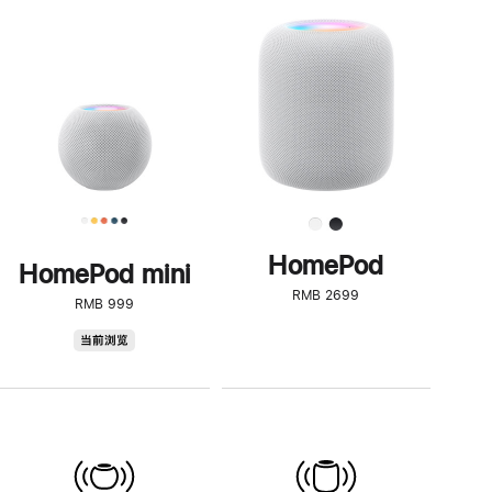
一
步
了
解
HomePod<
HomePod
HomePod mini
RMB 2699
RMB 999
HomePod
当前浏览
mini