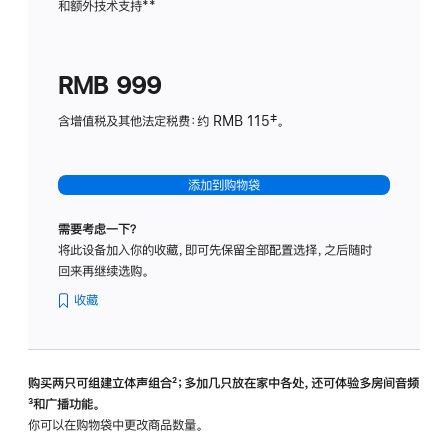
和额外技术支持
脚
**
计
注
划
(适
RMB 999
用
于
含增值税及其他法定税费：约 RMB 115‡。
HomeP
mini)
添加到购物袋
需要考虑一下？
将此设备加入你的收藏，即可先保留全部配置选择，之后随时
回来再继续选购。
收藏
购买两只可组建立体声组合
脚
²；多加几只放在家中各处，还可体验多‍房‍间音频
脚
³和广播功能。
注
注
你可以在购物袋中更改商品数量。