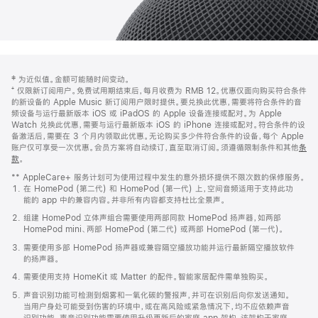
网
脚
‡ 为近似值。金额可能随时间变动。
注
页
⁺ 仅限新订阅用户。免费试用期结束后，每月收费为 RMB 12。优惠仅面向购买符合条件
页
的新设备的 Apple Music 新订阅用户限时提供。要兑换此优惠，需要将符合条件的音
频设备与运行最新版本 iOS 或 iPadOS 的 Apple 设备连接或配对。为 Apple
脚
Watch 兑换此优惠，需要与运行最新版本 iOS 的 iPhone 连接或配对。符合条件的设
备激活后，需要在 3 个月内领取此优惠。无论购买多少件符合条件的设备，每个 Apple
账户仅可享受一次优惠。会员方案将自动续订，直至取消订阅。须遵循限制条件和其他
条
款
。
(在
新
** AppleCare+ 服务计划可为使用过程中发生的意外损坏提供不限次数的保修服务。
窗
在 HomePod (第二代) 和 HomePod (第一代) 上，空间音频适用于支持此功
口
能的 app 中的兼容内容。并非所有内容都支持杜比全景声。
中
打
组建 HomePod 立体声组合需要使用两部同款 HomePod 扬声器，如两部
开)
HomePod mini、两部 HomePod (第二代) 或两部 HomePod (第一代)。
需要使用多部 HomePod 扬声器或兼容隔空播放功能并运行最新隔空播放软件
的扬声器。
需要使用支持 HomeKit 或 Matter 的配件。智能家居配件需单独购买。
声音识别功能可检测到烟雾和一氧化碳的警报声，并可在识别后向你发送通知。
当用户身处可能受到伤害的环境中，或在高风险或紧急情况下，均不应依赖声音
识别功能。声音识别功能需要使用升级更新后的家庭 app 架构，该架构于家庭