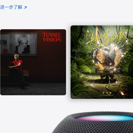
注
进一步了解
Apple
(在
Music
新
窗
口
中
打
开)