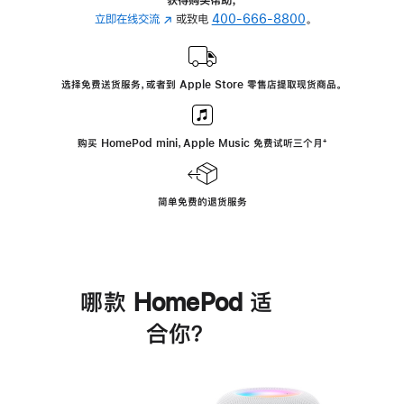
立即在线交流
(在
或致电
400-666-8800
。
新
窗
口
选择免费送货服务，或者到 Apple Store 零售店提取现货商品。
中
打
开)
购买 HomePod mini，Apple Music 免费试听三个月
脚
⁺
注
简单免费的退货服务
哪款 HomePod 适
合你？
进
一
步