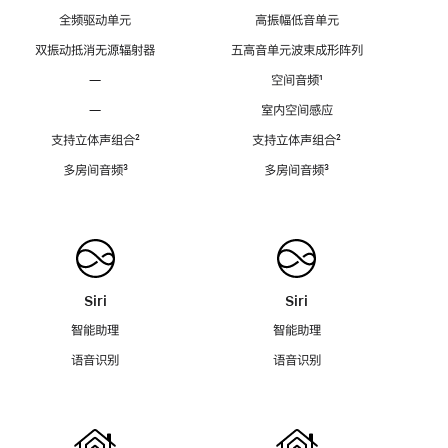
全频驱动单元
高振幅低音单元
双振动抵消无源辐射器
五高音单元波束成形阵列
—
空间音频
脚
¹
注
—
室内空间感应
支持立体声组合
脚
²
支持立体声组合
脚
²
注
注
多房间音频
脚
³
多房间音频
脚
³
注
注
Siri
Siri
智能助理
智能助理
语音识别
语音识别