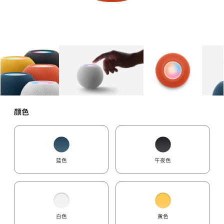
图库
图像
1
图库
图像
2
图库
图像
3
颜色
蓝色
午夜色
白色
黄色