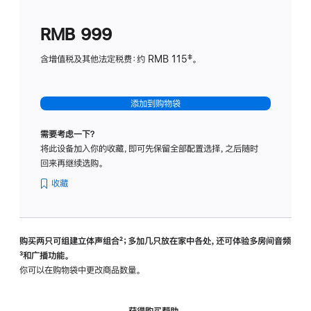
划
(适
RMB 999
用
于
含增值税及其他法定税费：约 RMB 115‡。
HomeP
mini)
添加到购物袋
需要考虑一下？
将此设备加入你的收藏，即可先保留全部配置选择，之后随时
回来再继续选购。
收藏
购买两只可组建立体声组合
脚
²；多加几只放在家中各处，还可体验多‍房‍间音频
脚
³和广播功能。
注
注
你可以在购物袋中更改商品数量。
获得购买帮助，