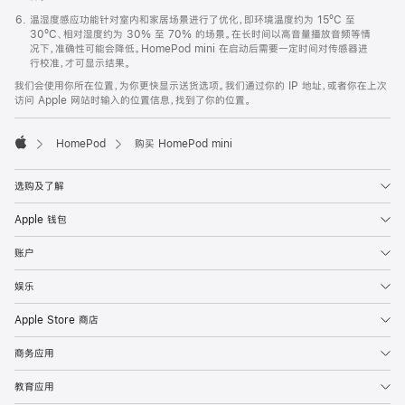
温湿度感应功能针对室内和家居场景进行了优化，即环境温度约为 15ºC 至
30ºC、相对湿度约为 30% 至 70% 的场景。在长时间以高音量播放音频等情
况下，准确性可能会降低。HomePod mini 在启动后需要一定时间对传感器进
行校准，才可显示结果。
我们会使用你所在位置，为你更快显示送货选项。我们通过你的 IP 地址，或者你在上次
访问 Apple 网站时输入的位置信息，找到了你的位置。
HomePod
购买 HomePod mini
Apple
选购及了解
Apple 钱包
账户
娱乐
Apple Store 商店
商务应用
教育应用