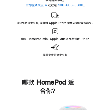
立即在线交流
(在
或致电
400-666-8800
。
新
窗
口
选择免费送货服务，或者到 Apple Store 零售店提取现货商品。
中
打
开)
购买 HomePod mini，Apple Music 免费试听三个月
脚
⁺
注
简单免费的退货服务
哪款 HomePod 适
合你？
进
一
步