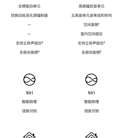
全频驱动单元
高振幅低音单元
双振动抵消无源辐射器
五高音单元波束成形阵列
—
空间音频
脚
¹
注
—
室内空间感应
支持立体声组合
脚
²
支持立体声组合
脚
²
注
注
多房间音频
脚
³
多房间音频
脚
³
注
注
Siri
Siri
智能助理
智能助理
语音识别
语音识别