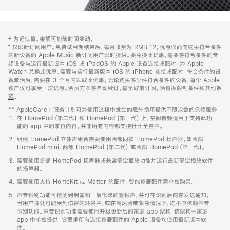
网
脚
‡ 为近似值。金额可能随时间变动。
注
页
⁺ 仅限新订阅用户。免费试用期结束后，每月收费为 RMB 12。优惠仅面向购买符合条件
页
的新设备的 Apple Music 新订阅用户限时提供。要兑换此优惠，需要将符合条件的音
频设备与运行最新版本 iOS 或 iPadOS 的 Apple 设备连接或配对。为 Apple
脚
Watch 兑换此优惠，需要与运行最新版本 iOS 的 iPhone 连接或配对。符合条件的设
备激活后，需要在 3 个月内领取此优惠。无论购买多少件符合条件的设备，每个 Apple
账户仅可享受一次优惠。会员方案将自动续订，直至取消订阅。须遵循限制条件和其他
条
款
。
(在
新
** AppleCare+ 服务计划可为使用过程中发生的意外损坏提供不限次数的保修服务。
窗
在 HomePod (第二代) 和 HomePod (第一代) 上，空间音频适用于支持此功
口
能的 app 中的兼容内容。并非所有内容都支持杜比全景声。
中
打
组建 HomePod 立体声组合需要使用两部同款 HomePod 扬声器，如两部
开)
HomePod mini、两部 HomePod (第二代) 或两部 HomePod (第一代)。
需要使用多部 HomePod 扬声器或兼容隔空播放功能并运行最新隔空播放软件
的扬声器。
需要使用支持 HomeKit 或 Matter 的配件。智能家居配件需单独购买。
声音识别功能可检测到烟雾和一氧化碳的警报声，并可在识别后向你发送通知。
当用户身处可能受到伤害的环境中，或在高风险或紧急情况下，均不应依赖声音
识别功能。声音识别功能需要使用升级更新后的家庭 app 架构，该架构于家庭
app 中单独提供。它要求所有连接家居配件的 Apple 设备均使用最新版本软
件。