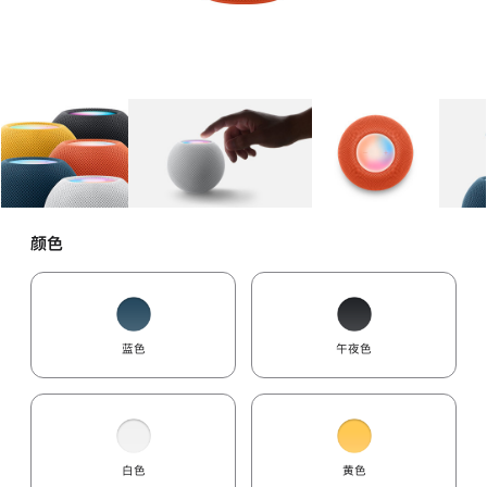
图库
图像
1
图库
图像
2
图库
图像
3
颜色
蓝色
午夜色
白色
黄色