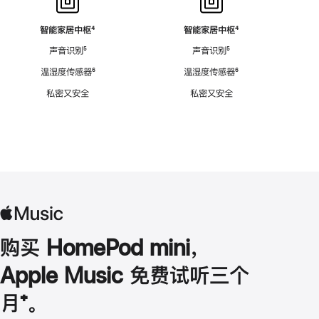
智能家居中枢
脚
⁴
智能家居中枢
脚
⁴
注
注
声音识别
脚
⁵
声音识别
脚
⁵
注
注
温湿度传感器
脚
⁶
温湿度传感器
脚
⁶
注
注
私密又安全
私密又安全
购买 HomePod mini，
Apple Music 免费试听三个
月
脚
⁺。