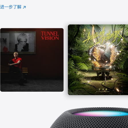
注
进一步了解
Apple
(在
Music
新
窗
口
中
打
开)