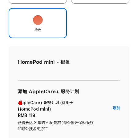
橙色
HomePod mini - 橙色
添加 AppleCare+ 服务计划
AppleCare+ 服务计划 (适用于
AppleC
添加
HomePod mini)
服
RMB 119
务
获得长达 2 年的不限次数的意外损坏保修服务
和额外技术支持
脚
**
计
注