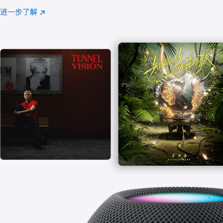
注
进一步了解
Apple
(在
Music
新
窗
口
中
打
开)