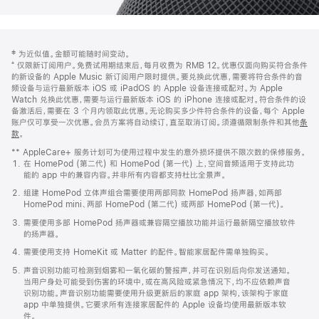
网
脚
‡ 为近似值。金额可能随时间变动。
注
页
⁺ 仅限新订阅用户。免费试用期结束后，每月收费为 RMB 12。优惠仅面向购买符合条件
页
的新设备的 Apple Music 新订阅用户限时提供。要兑换此优惠，需要将符合条件的音
频设备与运行最新版本 iOS 或 iPadOS 的 Apple 设备连接或配对。为 Apple
脚
Watch 兑换此优惠，需要与运行最新版本 iOS 的 iPhone 连接或配对。符合条件的设
备激活后，需要在 3 个月内领取此优惠。无论购买多少件符合条件的设备，每个 Apple
账户仅可享受一次优惠。会员方案将自动续订，直至取消订阅。须遵循限制条件和其他
条
款
。
(在
新
** AppleCare+ 服务计划可为使用过程中发生的意外损坏提供不限次数的保修服务。
窗
在 HomePod (第二代) 和 HomePod (第一代) 上，空间音频适用于支持此功
口
能的 app 中的兼容内容。并非所有内容都支持杜比全景声。
中
打
组建 HomePod 立体声组合需要使用两部同款 HomePod 扬声器，如两部
开)
HomePod mini、两部 HomePod (第二代) 或两部 HomePod (第一代)。
需要使用多部 HomePod 扬声器或兼容隔空播放功能并运行最新隔空播放软件
的扬声器。
需要使用支持 HomeKit 或 Matter 的配件。智能家居配件需单独购买。
声音识别功能可检测到烟雾和一氧化碳的警报声，并可在识别后向你发送通知。
当用户身处可能受到伤害的环境中，或在高风险或紧急情况下，均不应依赖声音
识别功能。声音识别功能需要使用升级更新后的家庭 app 架构，该架构于家庭
app 中单独提供。它要求所有连接家居配件的 Apple 设备均使用最新版本软
件。