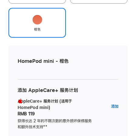
橙色
HomePod mini - 橙色
添加 AppleCare+ 服务计划
AppleCare+ 服务计划 (适用于
AppleC
添加
HomePod mini)
服
RMB 119
务
获得长达 2 年的不限次数的意外损坏保修服务
和额外技术支持
脚
**
计
注