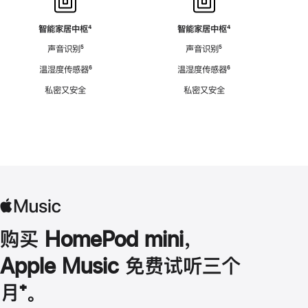
智能家居中枢
脚
⁴
智能家居中枢
脚
⁴
注
注
声音识别
脚
⁵
声音识别
脚
⁵
注
注
温湿度传感器
脚
⁶
温湿度传感器
脚
⁶
注
注
私密又安全
私密又安全
购买 HomePod mini，
Apple Music 免费试听三个
月
脚
⁺。