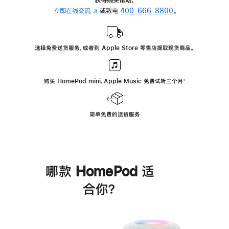
立即在线交流
(在
或致电
400-666-8800
。
新
窗
口
选择免费送货服务，或者到 Apple Store 零售店提取现货商品。
中
打
开)
购买 HomePod mini，Apple Music 免费试听三个月
脚
⁺
注
简单免费的退货服务
哪款 HomePod 适
合你？
进
一
步