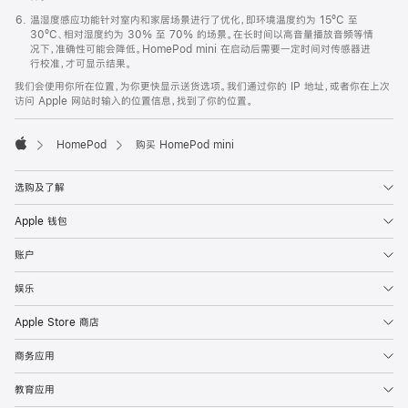
温湿度感应功能针对室内和家居场景进行了优化，即环境温度约为 15ºC 至
30ºC、相对湿度约为 30% 至 70% 的场景。在长时间以高音量播放音频等情
况下，准确性可能会降低。HomePod mini 在启动后需要一定时间对传感器进
行校准，才可显示结果。
我们会使用你所在位置，为你更快显示送货选项。我们通过你的 IP 地址，或者你在上次
访问 Apple 网站时输入的位置信息，找到了你的位置。
HomePod
购买 HomePod mini
Apple
选购及了解
Apple 钱包
账户
娱乐
Apple Store 商店
商务应用
教育应用