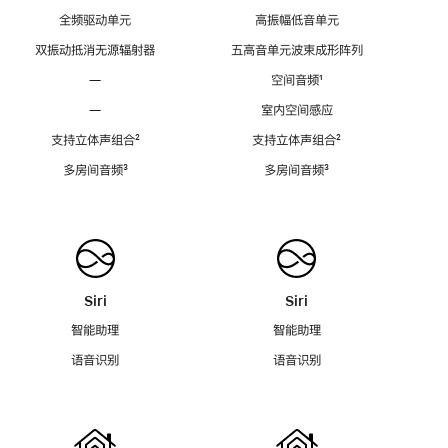
全频驱动单元
高振幅低音单元
双振动抵消无源辐射器
五高音单元波束成形阵列
—
空间音频
脚
¹
注
—
室内空间感应
支持立体声组合
脚
²
支持立体声组合
脚
²
注
注
多房间音频
脚
³
多房间音频
脚
³
注
注
Siri
Siri
智能助理
智能助理
语音识别
语音识别