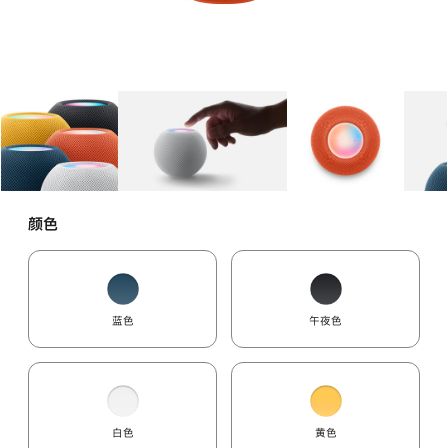
图库
图像
1
图库
图像
2
图库
图像
3
颜色
蓝色
午夜色
白色
黄色