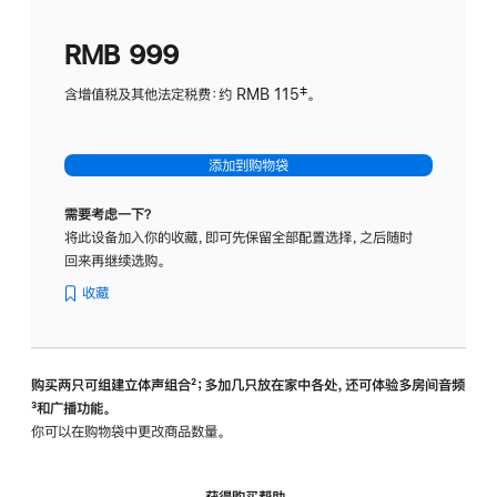
划
(适
RMB 999
用
于
含增值税及其他法定税费：约 RMB 115‡。
HomeP
mini)
添加到购物袋
需要考虑一下？
将此设备加入你的收藏，即可先保留全部配置选择，之后随时
回来再继续选购。
收藏
购买两只可组建立体声组合
脚
²；多加几只放在家中各处，还可体验多‍房‍间音频
脚
³和广播功能。
注
注
你可以在购物袋中更改商品数量。
获得购买帮助，