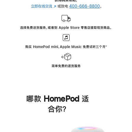
立即在线交流
(在
或致电
400-666-8800
。
新
窗
口
选择免费送货服务，或者到 Apple Store 零售店提取现货商品。
中
打
开)
购买 HomePod mini，Apple Music 免费试听三个月
脚
⁺
注
简单免费的退货服务
哪款 HomePod 适
合你？
进
一
步