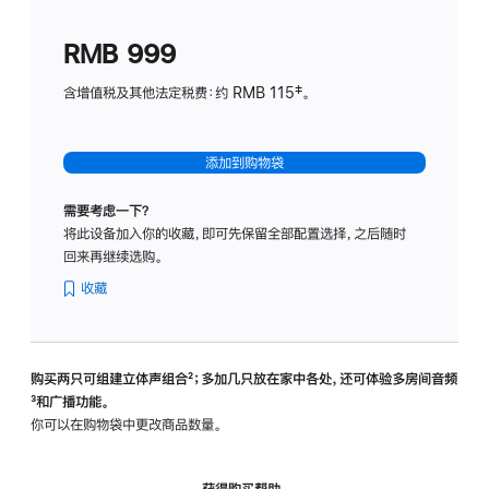
划
(适
RMB 999
用
于
含增值税及其他法定税费：约 RMB 115‡。
HomeP
mini)
添加到购物袋
需要考虑一下？
将此设备加入你的收藏，即可先保留全部配置选择，之后随时
回来再继续选购。
收藏
购买两只可组建立体声组合
脚
²；多加几只放在家中各处，还可体验多‍房‍间音频
脚
³和广播功能。
注
注
你可以在购物袋中更改商品数量。
获得购买帮助，