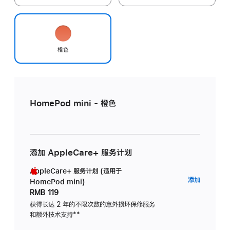
橙色
HomePod mini - 橙色
添加 AppleCare+ 服务计划
AppleCare+ 服务计划 (适用于
AppleC
添加
HomePod mini)
服
RMB 119
务
获得长达 2 年的不限次数的意外损坏保修服务
和额外技术支持
脚
**
计
注