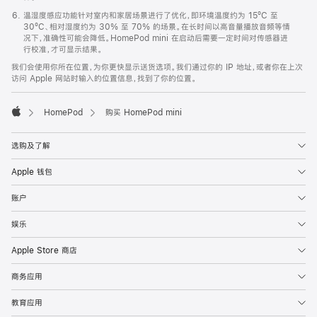
温湿度感应功能针对室内和家居场景进行了优化，即环境温度约为 15ºC 至
30ºC、相对湿度约为 30% 至 70% 的场景。在长时间以高音量播放音频等情
况下，准确性可能会降低。HomePod mini 在启动后需要一定时间对传感器进
行校准，才可显示结果。
我们会使用你所在位置，为你更快显示送货选项。我们通过你的 IP 地址，或者你在上次
访问 Apple 网站时输入的位置信息，找到了你的位置。
HomePod
购买 HomePod mini
Apple
选购及了解
Apple 钱包
账户
娱乐
Apple Store 商店
商务应用
教育应用