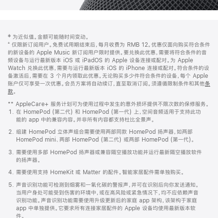
网
脚
‡ 为近似值。金额可能随时间变动。
注
页
⁺ 仅限新订阅用户。免费试用期结束后，每月收费为 RMB 12。优惠仅面向购买符合条件
页
的新设备的 Apple Music 新订阅用户限时提供。要兑换此优惠，需要将符合条件的音
频设备与运行最新版本 iOS 或 iPadOS 的 Apple 设备连接或配对。为 Apple
脚
Watch 兑换此优惠，需要与运行最新版本 iOS 的 iPhone 连接或配对。符合条件的设
备激活后，需要在 3 个月内领取此优惠。无论购买多少件符合条件的设备，每个 Apple
账户仅可享受一次优惠。会员方案将自动续订，直至取消订阅。须遵循限制条件和其他
条
款
。
(在
新
** AppleCare+ 服务计划可为使用过程中发生的意外损坏提供不限次数的保修服务。
窗
在 HomePod (第二代) 和 HomePod (第一代) 上，空间音频适用于支持此功
口
能的 app 中的兼容内容。并非所有内容都支持杜比全景声。
中
打
组建 HomePod 立体声组合需要使用两部同款 HomePod 扬声器，如两部
开)
HomePod mini、两部 HomePod (第二代) 或两部 HomePod (第一代)。
需要使用多部 HomePod 扬声器或兼容隔空播放功能并运行最新隔空播放软件
的扬声器。
需要使用支持 HomeKit 或 Matter 的配件。智能家居配件需单独购买。
声音识别功能可检测到烟雾和一氧化碳的警报声，并可在识别后向你发送通知。
当用户身处可能受到伤害的环境中，或在高风险或紧急情况下，均不应依赖声音
识别功能。声音识别功能需要使用升级更新后的家庭 app 架构，该架构于家庭
app 中单独提供。它要求所有连接家居配件的 Apple 设备均使用最新版本软
件。