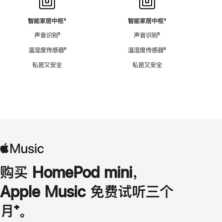
智能家居中枢
脚
⁴
智能家居中枢
脚
⁴
注
注
声音识别
脚
⁵
声音识别
脚
⁵
注
注
温湿度传感器
脚
⁶
温湿度传感器
脚
⁶
注
注
私密又安全
私密又安全
购买 HomePod mini，
Apple Music 免费试听三个
月
脚
⁺。