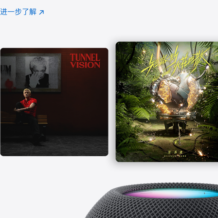
注
进一步了解
Apple
(在
Music
新
窗
口
中
打
开)