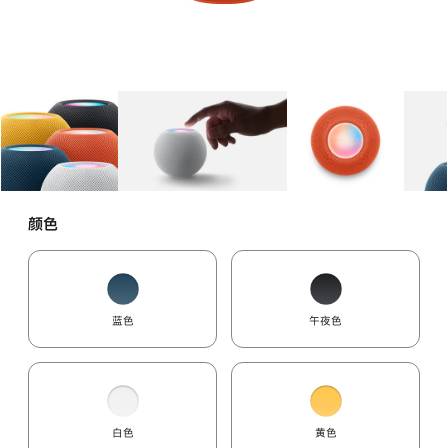
图库
图像
1
图库
图像
2
图库
图像
3
颜色
蓝色
午夜色
白色
黄色