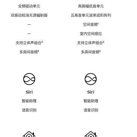
全频驱动单元
高振幅低音单元
双振动抵消无源辐射器
五高音单元波束成形阵列
—
空间音频
脚
¹
注
—
室内空间感应
支持立体声组合
脚
²
支持立体声组合
脚
²
注
注
多房间音频
脚
³
多房间音频
脚
³
注
注
Siri
Siri
智能助理
智能助理
语音识别
语音识别