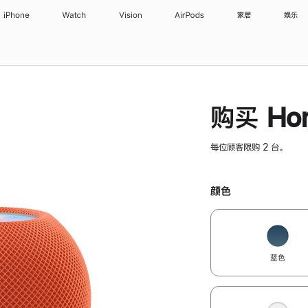
iPhone
Watch
Vision
AirPods
家居
娱乐
购买 Hom
每位顾客限购 2 台。
颜色
蓝色