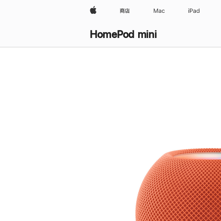
Apple
商店
Mac
iPad
HomePod mini
购
买
HomePod mini