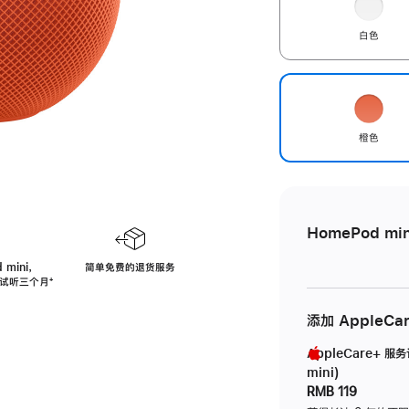
白色
橙色
HomePod min
 mini，
简单免费的退货服务
免费试听三个月
脚
⁺
注
添加 AppleCa
AppleCare+ 服
mini)
RMB 119