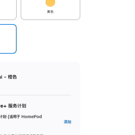
黄色
i - 橙色
re+ 服务计划
务计划 (适用于 HomePod
AppleCare+
添加
服