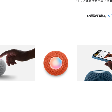
你可以在购物袋中更改商品
获得购买帮助，
立
图库
图像
2
图库
图像
3
图