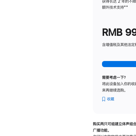
获得长达 2 年的不
额外技术支持
脚
**
注
RMB 9
含增值税及其他法定税费
需要考虑一下？
将此设备加入你的收
来再继续选购。
收藏
购买两只可组建立体声组
广播功能。