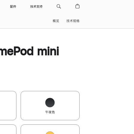
配件
技术支持
概览
技术规格
ePod mini
午夜色