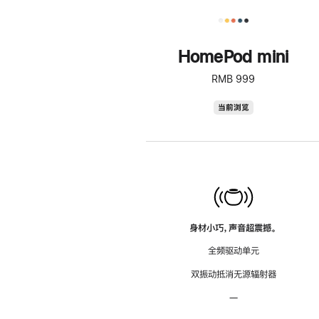
HomePod mini
RMB 999
HomePod
当前浏览
mini
身材小巧，声音超震撼。
全频驱动单元
双振动抵消无源辐射器
—