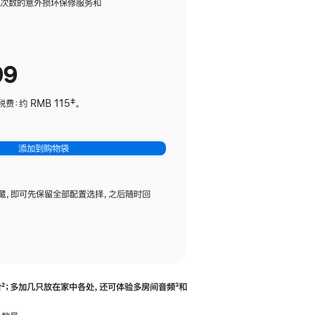
务
限次数的意外损坏保修服务和
计
划
(适
99
用
于
：约 RMB 115‡。
HomePod
mini)
添加到购物袋
藏，即可先保留全部配置选择，之后随时回
合
脚
²；多加几只放在家中各处，还可体验多‍房‍间音频
脚
³和
注
注