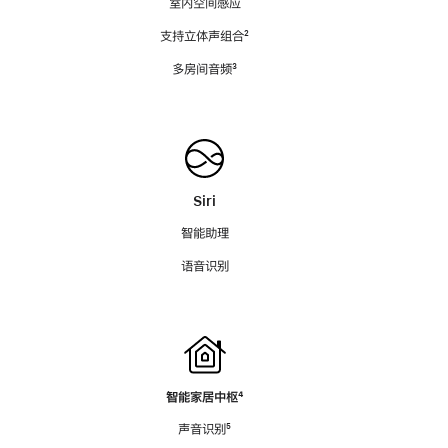
室内空间感应
支持立体声组合
脚
²
注
多房间音频
脚
³
注
Siri
智能助理
语音识别
智能家居中枢
脚
⁴
注
声音识别
脚
⁵