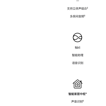
—
支持立体声组合
脚
²
注
多房间音频
脚
³
注
Siri
智能助理
语音识别
智能家居中枢
脚
⁴
注
声音识别
脚
⁵