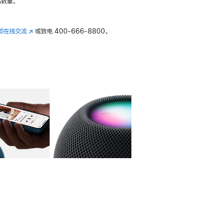
数量。
即在线交流
(在
或致电
400-666-8800。
新
窗
口
中
打
开)
库
图像
4
图库
图像
5