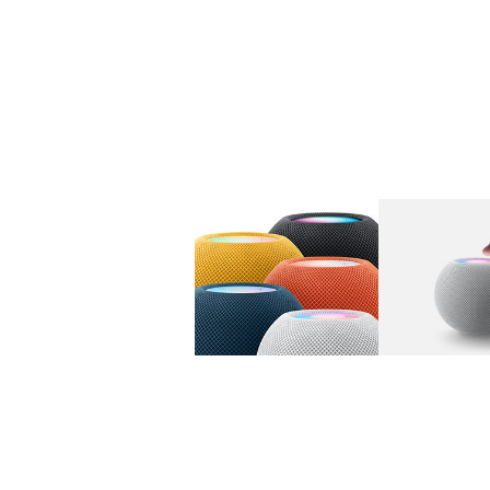
图库
图像
1