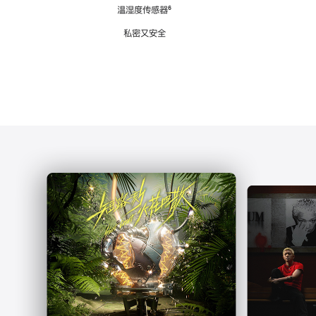
注
温湿度传感器
脚
⁶
注
私密又安全