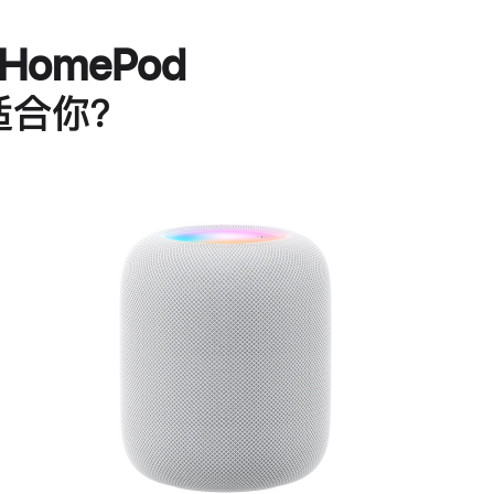
HomePod
适合你？
进
一
步
了
解
HomePod<