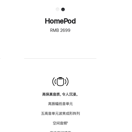
HomePod
RMB 2699
高保真音质，令人沉浸。
高振幅低音单元
五高音单元波束成形阵列
空间音频
脚
¹
注