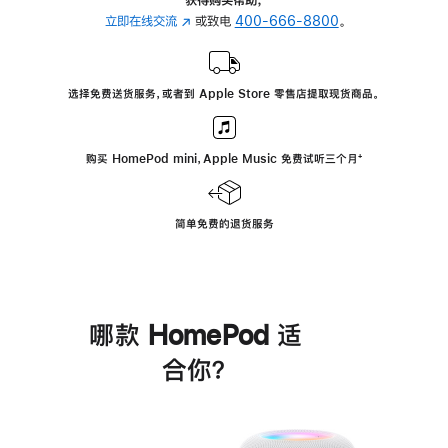
立即在线交流
(在
或致电
400-666-8800
。
新
窗
口
选择免费送货服务，或者到 Apple Store 零售店提取现货商品。
中
打
开)
购买 HomePod mini，Apple Music 免费试听三个月
脚
⁺
注
简单免费的退货服务
哪款 HomePod 适
合你？
进
一
步