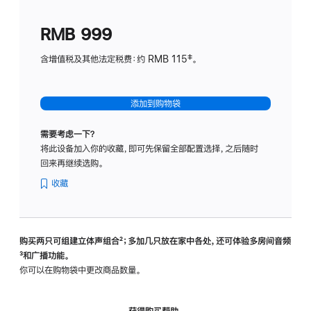
划
(适
RMB 999
用
于
含增值税及其他法定税费：约 RMB 115‡。
HomeP
mini)
添加到购物袋
需要考虑一下？
将此设备加入你的收藏，即可先保留全部配置选择，之后随时
回来再继续选购。
收藏
购买两只可组建立体声组合
脚
²；多加几只放在家中各处，还可体验多‍房‍间音频
脚
³和广播功能。
注
注
你可以在购物袋中更改商品数量。
获得购买帮助，