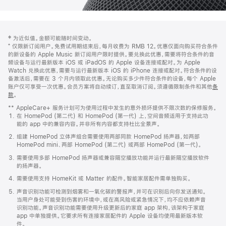
网
脚
‡ 为近似值。金额可能随时间变动。
注
页
⁺ 仅限新订阅用户。免费试用期结束后，每月收费为 RMB 12。优惠仅面向购买符合条件
页
的新设备的 Apple Music 新订阅用户限时提供。要兑换此优惠，需要将符合条件的音
频设备与运行最新版本 iOS 或 iPadOS 的 Apple 设备连接或配对。为 Apple
脚
Watch 兑换此优惠，需要与运行最新版本 iOS 的 iPhone 连接或配对。符合条件的设
备激活后，需要在 3 个月内领取此优惠。无论购买多少件符合条件的设备，每个 Apple
账户仅可享受一次优惠。会员方案将自动续订，直至取消订阅。须遵循限制条件和其他
条
款
。
(在
新
** AppleCare+ 服务计划可为使用过程中发生的意外损坏提供不限次数的保修服务。
窗
在 HomePod (第二代) 和 HomePod (第一代) 上，空间音频适用于支持此功
口
能的 app 中的兼容内容。并非所有内容都支持杜比全景声。
中
打
组建 HomePod 立体声组合需要使用两部同款 HomePod 扬声器，如两部
开)
HomePod mini、两部 HomePod (第二代) 或两部 HomePod (第一代)。
需要使用多部 HomePod 扬声器或兼容隔空播放功能并运行最新隔空播放软件
的扬声器。
需要使用支持 HomeKit 或 Matter 的配件。智能家居配件需单独购买。
声音识别功能可检测到烟雾和一氧化碳的警报声，并可在识别后向你发送通知。
当用户身处可能受到伤害的环境中，或在高风险或紧急情况下，均不应依赖声音
识别功能。声音识别功能需要使用升级更新后的家庭 app 架构，该架构于家庭
app 中单独提供。它要求所有连接家居配件的 Apple 设备均使用最新版本软
件。