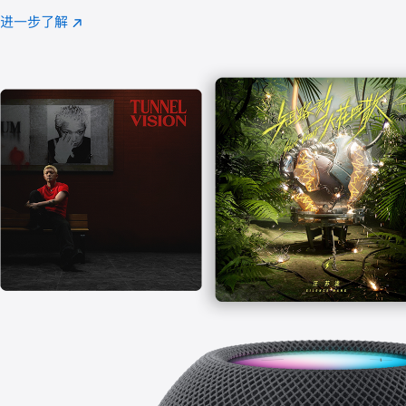
注
进一步了解
Apple
(在
Music
新
窗
口
中
打
开)