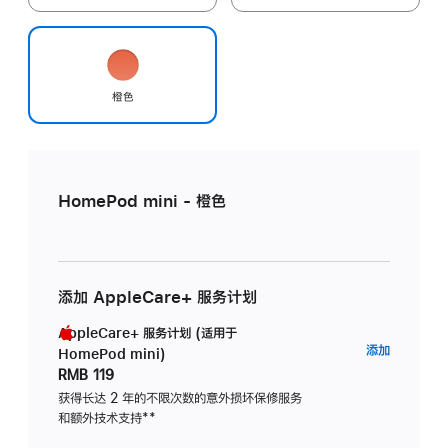
橙色
HomePod mini - 橙色
添加 AppleCare+ 服务计划
AppleCare+ 服务计划 (适用于
AppleC
添加
HomePod mini)
服
RMB 119
务
获得长达 2 年的不限次数的意外损坏保修服务
和额外技术支持
脚
**
计
注