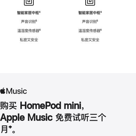
智能家居中枢
脚
⁴
智能家居中枢
脚
⁴
注
注
声音识别
脚
⁵
声音识别
脚
⁵
注
注
温湿度传感器
脚
⁶
温湿度传感器
脚
⁶
注
注
私密又安全
私密又安全
购买 HomePod mini，
Apple Music 免费试听三个
月
脚
⁺。