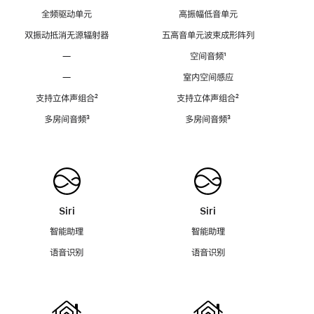
全频驱动单元
高振幅低音单元
双振动抵消无源辐射器
五高音单元波束成形阵列
—
空间音频
脚
¹
注
—
室内空间感应
支持立体声组合
脚
²
支持立体声组合
脚
²
注
注
多房间音频
脚
³
多房间音频
脚
³
注
注
Siri
Siri
智能助理
智能助理
语音识别
语音识别