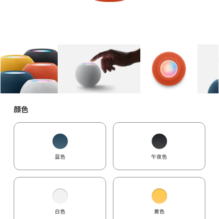
图库
图像
1
图库
图像
2
图库
图像
3
颜色
蓝色
午夜色
白色
黄色