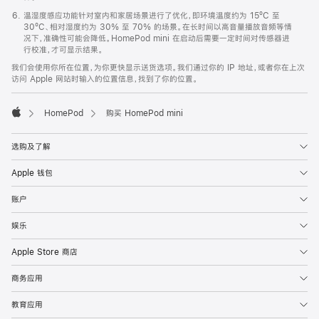
温湿度感应功能针对室内和家居场景进行了优化，即环境温度约为 15ºC 至
30ºC、相对湿度约为 30% 至 70% 的场景。在长时间以高音量播放音频等情
况下，准确性可能会降低。HomePod mini 在启动后需要一定时间对传感器进
行校准，才可显示结果。
我们会使用你所在位置，为你更快显示送货选项。我们通过你的 IP 地址，或者你在上次
访问 Apple 网站时输入的位置信息，找到了你的位置。
HomePod
购买 HomePod mini
Apple
选购及了解
Apple 钱包
账户
娱乐
Apple Store 商店
商务应用
教育应用