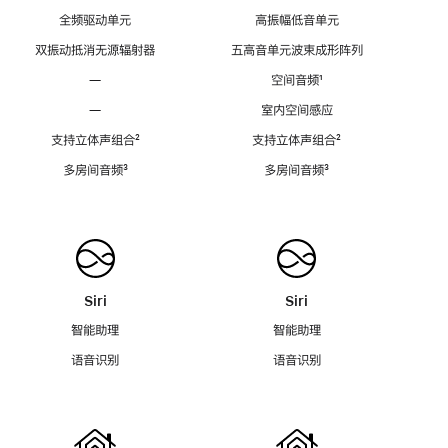
全频驱动单元
高振幅低音单元
双振动抵消无源辐射器
五高音单元波束成形阵列
—
空间音频
脚
¹
注
—
室内空间感应
支持立体声组合
脚
²
支持立体声组合
脚
²
注
注
多房间音频
脚
³
多房间音频
脚
³
注
注
Siri
Siri
智能助理
智能助理
语音识别
语音识别