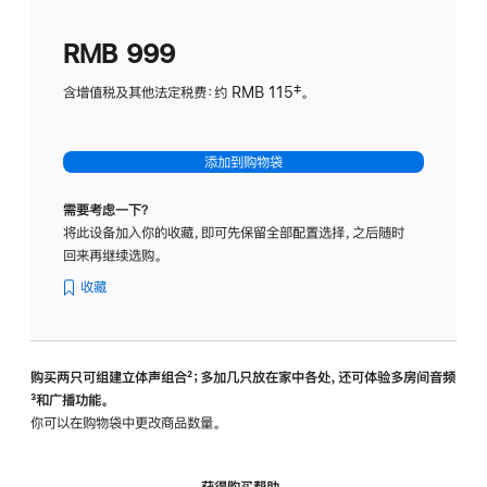
划
(适
RMB 999
用
于
含增值税及其他法定税费：约 RMB 115‡。
HomeP
mini)
添加到购物袋
需要考虑一下？
将此设备加入你的收藏，即可先保留全部配置选择，之后随时
回来再继续选购。
收藏
购买两只可组建立体声组合
脚
²；多加几只放在家中各处，还可体验多‍房‍间音频
脚
³和广播功能。
注
注
你可以在购物袋中更改商品数量。
获得购买帮助，