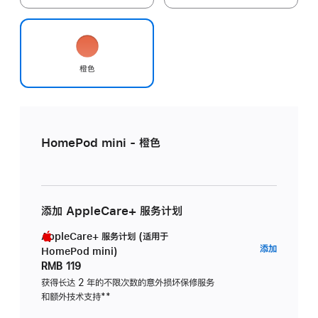
橙色
HomePod mini - 橙色
添加 AppleCare+ 服务计划
AppleCare+ 服务计划 (适用于
AppleC
添加
HomePod mini)
服
RMB 119
务
获得长达 2 年的不限次数的意外损坏保修服务
和额外技术支持
脚
**
计
注