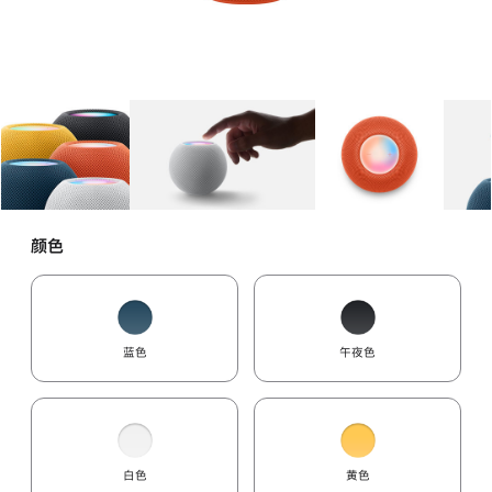
图库
图像
1
图库
图像
2
图库
图像
3
颜色
蓝色
午夜色
白色
黄色