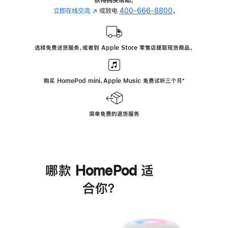
立即在线交流
(在
或致电
400-666-8800
。
新
窗
口
选择免费送货服务，或者到 Apple Store 零售店提取现货商品。
中
打
开)
购买 HomePod mini，Apple Music 免费试听三个月
脚
⁺
注
简单免费的退货服务
哪款 HomePod 适
合你？
进
一
步