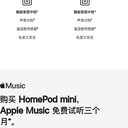
智能家居中枢
脚
⁴
智能家居中枢
脚
⁴
注
注
声音识别
脚
⁵
声音识别
脚
⁵
注
注
温湿度传感器
脚
⁶
温湿度传感器
脚
⁶
注
注
私密又安全
私密又安全
购买 HomePod mini，
Apple Music 免费试听三个
月
脚
⁺。