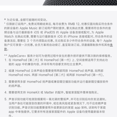
网
脚
‡ 为近似值。金额可能随时间变动。
注
页
⁺ 仅限新订阅用户。免费试用期结束后，每月收费为 RMB 12。优惠仅面向购买符合条件
页
的新设备的 Apple Music 新订阅用户限时提供。要兑换此优惠，需要将符合条件的音
频设备与运行最新版本 iOS 或 iPadOS 的 Apple 设备连接或配对。为 Apple
脚
Watch 兑换此优惠，需要与运行最新版本 iOS 的 iPhone 连接或配对。符合条件的设
备激活后，需要在 3 个月内领取此优惠。无论购买多少件符合条件的设备，每个 Apple
账户仅可享受一次优惠。会员方案将自动续订，直至取消订阅。须遵循限制条件和其他
条
款
。
(在
新
** AppleCare+ 服务计划可为使用过程中发生的意外损坏提供不限次数的保修服务。
窗
在 HomePod (第二代) 和 HomePod (第一代) 上，空间音频适用于支持此功
口
能的 app 中的兼容内容。并非所有内容都支持杜比全景声。
中
打
组建 HomePod 立体声组合需要使用两部同款 HomePod 扬声器，如两部
开)
HomePod mini、两部 HomePod (第二代) 或两部 HomePod (第一代)。
需要使用多部 HomePod 扬声器或兼容隔空播放功能并运行最新隔空播放软件
的扬声器。
需要使用支持 HomeKit 或 Matter 的配件。智能家居配件需单独购买。
声音识别功能可检测到烟雾和一氧化碳的警报声，并可在识别后向你发送通知。
当用户身处可能受到伤害的环境中，或在高风险或紧急情况下，均不应依赖声音
识别功能。声音识别功能需要使用升级更新后的家庭 app 架构，该架构于家庭
app 中单独提供。它要求所有连接家居配件的 Apple 设备均使用最新版本软
件。