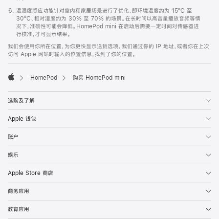
温湿度感应功能针对室内和家居场景进行了优化，即环境温度约为 15ºC 至
30ºC、相对湿度约为 30% 至 70% 的场景。在长时间以高音量播放音频等情
况下，准确性可能会降低。HomePod mini 在启动后需要一定时间对传感器进
行校准，才可显示结果。
我们会使用你所在位置，为你更快显示送货选项。我们通过你的 IP 地址，或者你在上次
访问 Apple 网站时输入的位置信息，找到了你的位置。
HomePod
购买 HomePod mini
Apple
选购及了解
Apple 钱包
账户
娱乐
Apple Store 商店
商务应用
教育应用