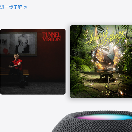
注
进一步了解
Apple
(在
Music
新
窗
口
中
打
开)