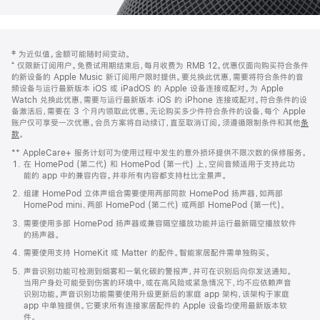
网
脚
‡ 为近似值。金额可能随时间变动。
注
页
⁺ 仅限新订阅用户。免费试用期结束后，每月收费为 RMB 12。优惠仅面向购买符合条件
页
的新设备的 Apple Music 新订阅用户限时提供。要兑换此优惠，需要将符合条件的音
频设备与运行最新版本 iOS 或 iPadOS 的 Apple 设备连接或配对。为 Apple
脚
Watch 兑换此优惠，需要与运行最新版本 iOS 的 iPhone 连接或配对。符合条件的设
备激活后，需要在 3 个月内领取此优惠。无论购买多少件符合条件的设备，每个 Apple
账户仅可享受一次优惠。会员方案将自动续订，直至取消订阅。须遵循限制条件和其他
条
款
。
(在
新
** AppleCare+ 服务计划可为使用过程中发生的意外损坏提供不限次数的保修服务。
窗
在 HomePod (第二代) 和 HomePod (第一代) 上，空间音频适用于支持此功
口
能的 app 中的兼容内容。并非所有内容都支持杜比全景声。
中
打
组建 HomePod 立体声组合需要使用两部同款 HomePod 扬声器，如两部
开)
HomePod mini、两部 HomePod (第二代) 或两部 HomePod (第一代)。
需要使用多部 HomePod 扬声器或兼容隔空播放功能并运行最新隔空播放软件
的扬声器。
需要使用支持 HomeKit 或 Matter 的配件。智能家居配件需单独购买。
声音识别功能可检测到烟雾和一氧化碳的警报声，并可在识别后向你发送通知。
当用户身处可能受到伤害的环境中，或在高风险或紧急情况下，均不应依赖声音
识别功能。声音识别功能需要使用升级更新后的家庭 app 架构，该架构于家庭
app 中单独提供。它要求所有连接家居配件的 Apple 设备均使用最新版本软
件。