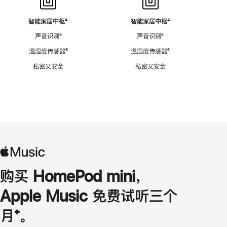
智能家居中枢
脚
⁴
智能家居中枢
脚
⁴
注
注
声音识别
脚
⁵
声音识别
脚
⁵
注
注
温湿度传感器
脚
⁶
温湿度传感器
脚
⁶
注
注
私密又安全
私密又安全
购买 HomePod mini，
Apple Music 免费试听三个
月
脚
⁺。