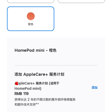
橙色
HomePod mini - 橙色
添加 AppleCare+ 服务计划
AppleCare+ 服务计划 (适用于
AppleC
添加
HomePod mini)
服
RMB 119
务
获得长达 2 年的不限次数的意外损坏保修服务
和额外技术支持
脚
**
计
注