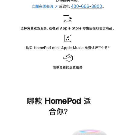
立即在线交流
(在
或致电
400-666-8800
。
新
窗
口
选择免费送货服务，或者到 Apple Store 零售店提取现货商品。
中
打
开)
购买 HomePod mini，Apple Music 免费试听三个月
脚
⁺
注
简单免费的退货服务
哪款 HomePod 适
合你？
进
一
步