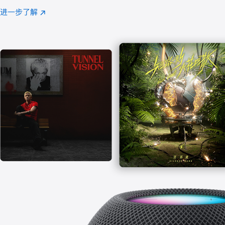
注
进一步了解
Apple
(在
Music
新
窗
口
中
打
开)