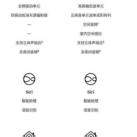
全频驱动单元
高振幅低音单元
双振动抵消无源辐射器
五高音单元波束成形阵列
—
空间音频
脚
¹
注
—
室内空间感应
支持立体声组合
脚
²
支持立体声组合
脚
²
注
注
多房间音频
脚
³
多房间音频
脚
³
注
注
Siri
Siri
智能助理
智能助理
语音识别
语音识别