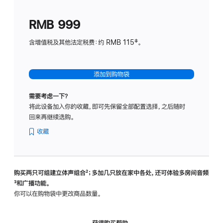
划
(适
RMB 999
用
于
含增值税及其他法定税费：约 RMB 115‡。
HomeP
mini)
添加到购物袋
需要考虑一下？
将此设备加入你的收藏，即可先保留全部配置选择，之后随时
回来再继续选购。
收藏
购买两只可组建立体声组合
脚
²；多加几只放在家中各处，还可体验多‍房‍间音频
脚
³和广播功能。
注
注
你可以在购物袋中更改商品数量。
获得购买帮助，