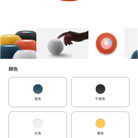
图库
图像
1
图库
图像
2
图库
图像
3
颜色
蓝色
午夜色
白色
黄色