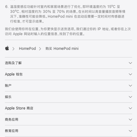
温湿度感应功能针对室内和家居场景进行了优化，即环境温度约为 15ºC 至
30ºC、相对湿度约为 30% 至 70% 的场景。在长时间以高音量播放音频等情
况下，准确性可能会降低。HomePod mini 在启动后需要一定时间对传感器进
行校准，才可显示结果。
我们会使用你所在位置，为你更快显示送货选项。我们通过你的 IP 地址，或者你在上次
访问 Apple 网站时输入的位置信息，找到了你的位置。
HomePod
购买 HomePod mini
Apple
选购及了解
Apple 钱包
账户
娱乐
Apple Store 商店
商务应用
教育应用