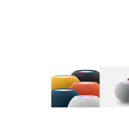
图库
图像
1