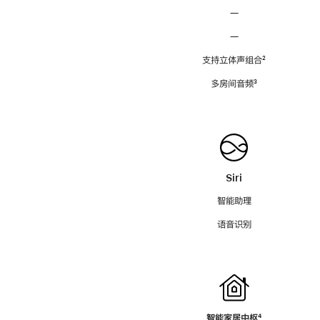
—
—
支持立体声组合
脚
²
注
多房间音频
脚
³
注
Siri
智能助理
语音识别
智能家居中枢
脚
⁴