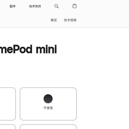
配件
技术支持
概览
技术规格
ePod mini
午夜色