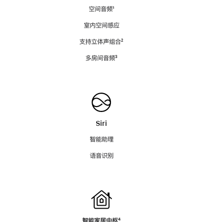
空间音频
脚
¹
注
室内空间感应
支持立体声组合
脚
²
注
多房间音频
脚
³
注
Siri
智能助理
语音识别
智能家居中枢
脚
⁴