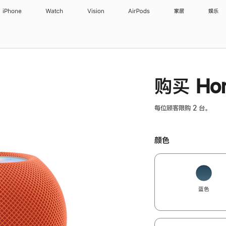
iPhone
Watch
Vision
AirPods
家居
娱乐
购买 Hom
每位顾客限购 2 台。
颜色
蓝色