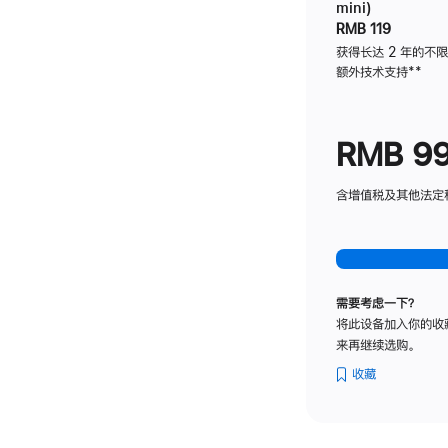
mini)
RMB 119
获得长达 2 年的不
额外技术支持
脚
**
注
RMB 9
含增值税及其他法定税费
需要考虑一下？
将此设备加入你的收
来再继续选购。
收藏