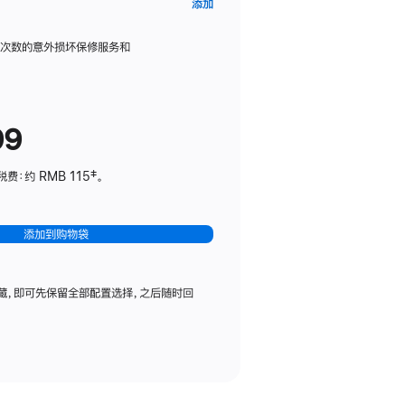
AppleCare+
添加
服
务
限次数的意外损坏保修服务和
计
划
(适
99
用
于
：约 RMB 115‡。
HomePod
mini)
添加到购物袋
藏，即可先保留全部配置选择，之后随时回