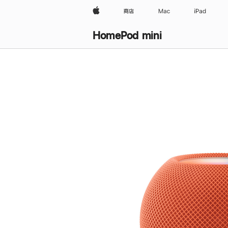
Apple
商店
Mac
iPad
HomePod mini
购
买
HomePod mini