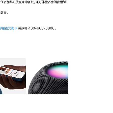
合
脚
²；多加几只放在家中各处，还可体验多‍房‍间音频
脚
³和
注
注
数量。
即在线交流
(在
或致电
400-666-8800。
新
窗
口
中
打
开)
库
图像
4
图库
图像
5