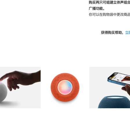
购买两只可组建立体声组
广播功能。
你可以在购物袋中更改商品
获得购买帮助，
立
图库
图像
2
图库
图像
3
图