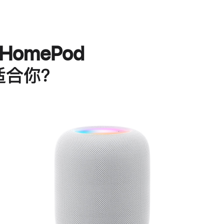
HomePod
适合你？
进
一
步
了
解
HomePod<