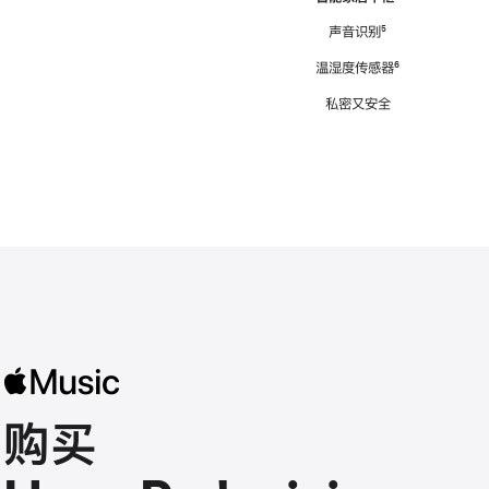
注
声音识别
脚
⁵
注
温湿度传感器
脚
⁶
注
私密又安全
购买