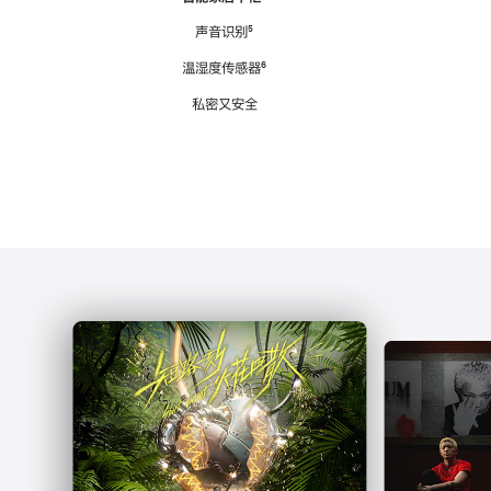
注
声音识别
脚
⁵
注
温湿度传感器
脚
⁶
注
私密又安全