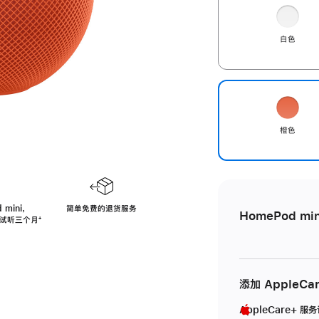
白色
橙色
 mini，
简单免费的退货服务
HomePod min
免费试听三个月
脚
⁺
注
添加 AppleCa
AppleCare+ 服