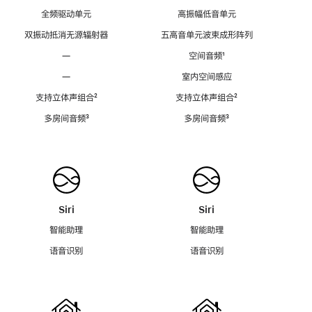
全频驱动单元
高振幅低音单元
双振动抵消无源辐射器
五高音单元波束成形阵列
—
空间音频
脚
¹
注
—
室内空间感应
支持立体声组合
脚
²
支持立体声组合
脚
²
注
注
多房间音频
脚
³
多房间音频
脚
³
注
注
Siri
Siri
智能助理
智能助理
语音识别
语音识别