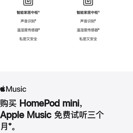
智能家居中枢
脚
⁴
智能家居中枢
脚
⁴
注
注
声音识别
脚
⁵
声音识别
脚
⁵
注
注
温湿度传感器
脚
⁶
温湿度传感器
脚
⁶
注
注
私密又安全
私密又安全
购买 HomePod mini，
Apple Music 免费试听三个
月
脚
⁺。