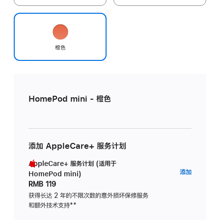
橙色
HomePod mini - 橙色
添加 AppleCare+ 服务计划
AppleCare+ 服务计划 (适用于
AppleC
添加
HomePod mini)
服
RMB 119
务
获得长达 2 年的不限次数的意外损坏保修服务
和额外技术支持
脚
**
计
注