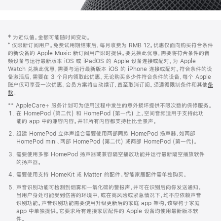
网
脚
‡ 为近似值。金额可能随时间变动。
注
页
⁺ 仅限新订阅用户。免费试用期结束后，每月收费为 RMB 12。优惠仅面向购买符合条件
页
的新设备的 Apple Music 新订阅用户限时提供。要兑换此优惠，需要将符合条件的音
频设备与运行最新版本 iOS 或 iPadOS 的 Apple 设备连接或配对。为 Apple
脚
Watch 兑换此优惠，需要与运行最新版本 iOS 的 iPhone 连接或配对。符合条件的设
备激活后，需要在 3 个月内领取此优惠。无论购买多少件符合条件的设备，每个 Apple
账户仅可享受一次优惠。会员方案将自动续订，直至取消订阅。须遵循限制条件和其他
条
款
。
(在
新
** AppleCare+ 服务计划可为使用过程中发生的意外损坏提供不限次数的保修服务。
窗
在 HomePod (第二代) 和 HomePod (第一代) 上，空间音频适用于支持此功
口
能的 app 中的兼容内容。并非所有内容都支持杜比全景声。
中
打
组建 HomePod 立体声组合需要使用两部同款 HomePod 扬声器，如两部
开)
HomePod mini、两部 HomePod (第二代) 或两部 HomePod (第一代)。
需要使用多部 HomePod 扬声器或兼容隔空播放功能并运行最新隔空播放软件
的扬声器。
需要使用支持 HomeKit 或 Matter 的配件。智能家居配件需单独购买。
声音识别功能可检测到烟雾和一氧化碳的警报声，并可在识别后向你发送通知。
当用户身处可能受到伤害的环境中，或在高风险或紧急情况下，均不应依赖声音
识别功能。声音识别功能需要使用升级更新后的家庭 app 架构，该架构于家庭
app 中单独提供。它要求所有连接家居配件的 Apple 设备均使用最新版本软
件。