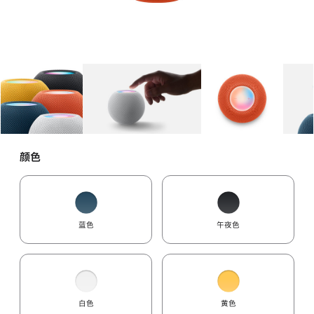
图库
图像
1
图库
图像
2
图库
图像
3
颜色
蓝色
午夜色
白色
黄色