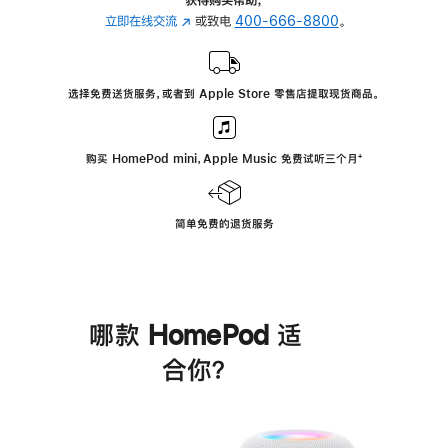
立即在线交流
(在
或致电
400-666-8800
。
新
窗
口
选择免费送货服务，或者到 Apple Store 零售店提取现货商品。
中
打
开)
购买 HomePod mini，Apple Music 免费试听三个月
脚
⁺
注
简单免费的退货服务
哪款 HomePod 适
合你？
进
一
步