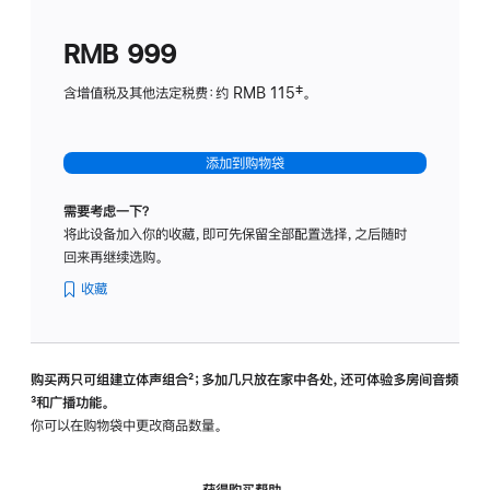
划
(适
RMB 999
用
于
含增值税及其他法定税费：约 RMB 115‡。
HomeP
mini)
添加到购物袋
需要考虑一下？
将此设备加入你的收藏，即可先保留全部配置选择，之后随时
回来再继续选购。
收藏
购买两只可组建立体声组合
脚
²；多加几只放在家中各处，还可体验多‍房‍间音频
脚
³和广播功能。
注
注
你可以在购物袋中更改商品数量。
获得购买帮助，