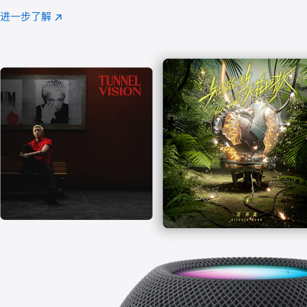
注
进一步了解
Apple
(在
Music
新
窗
口
中
打
开)