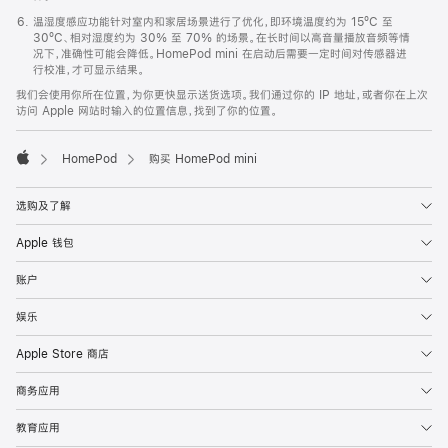
温湿度感应功能针对室内和家居场景进行了优化，即环境温度约为 15ºC 至
30ºC、相对湿度约为 30% 至 70% 的场景。在长时间以高音量播放音频等情
况下，准确性可能会降低。HomePod mini 在启动后需要一定时间对传感器进
行校准，才可显示结果。
我们会使用你所在位置，为你更快显示送货选项。我们通过你的 IP 地址，或者你在上次
访问 Apple 网站时输入的位置信息，找到了你的位置。
HomePod
购买 HomePod mini
Apple
选购及了解
Apple 钱包
账户
娱乐
Apple Store 商店
商务应用
教育应用