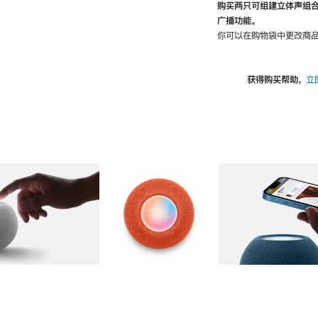
购买两只可组建立体声组
广播功能。
你可以在购物袋中更改商品
获得购买帮助，
立
图库
图像
2
图库
图像
3
图