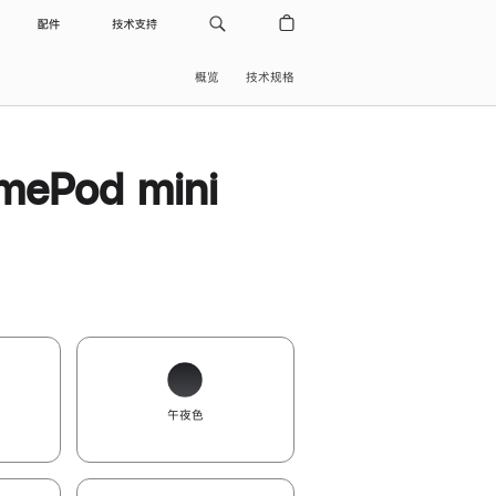
配件
技术支持
概览
技术规格
ePod mini
午夜色