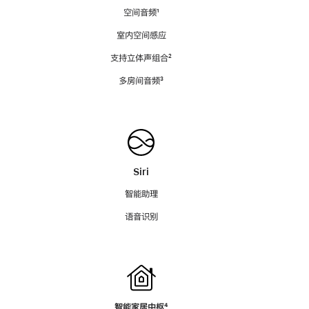
空间音频
脚
¹
注
室内空间感应
支持立体声组合
脚
²
注
多房间音频
脚
³
注
Siri
智能助理
语音识别
智能家居中枢
脚
⁴