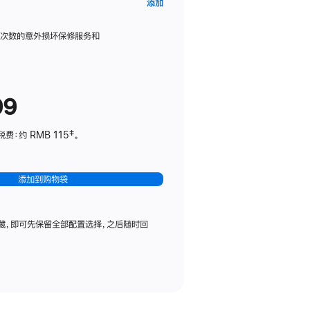
AppleCare+
添加
服
务
限次数的意外损坏保修服务和
计
划
(适
99
用
于
：约 RMB 115‡。
HomePod
mini)
添加到购物袋
藏，即可先保留全部配置选择，之后随时回