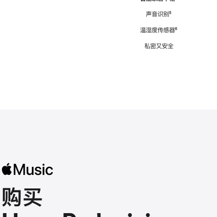
注
声音识别
脚
⁵
注
温湿度传感器
脚
⁶
注
私密又安全
购买