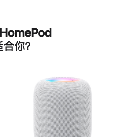
HomePod
适合你？
进
一
步
了
解
HomePod<