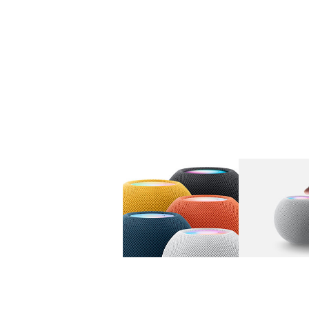
图库
图像
1