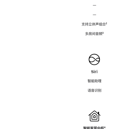
—
—
支持立体声组合
脚
²
注
多房间音频
脚
³
注
Siri
智能助理
语音识别
智能家居中枢
脚
⁴