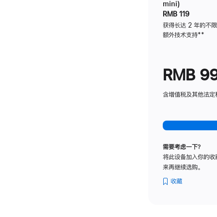
mini)
RMB 119
获得长达 2 年的不
额外技术支持
脚
**
注
RMB 9
含增值税及其他法定税费
需要考虑一下？
将此设备加入你的收
来再继续选购。
收藏