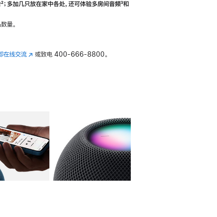
合
脚
²；多加几只放在家中各处，还可体验多‍房‍间音频
脚
³和
注
注
数量。
即在线交流
(在
或致电
400-666-8800。
新
窗
口
中
打
开)
库
图像
4
图库
图像
5