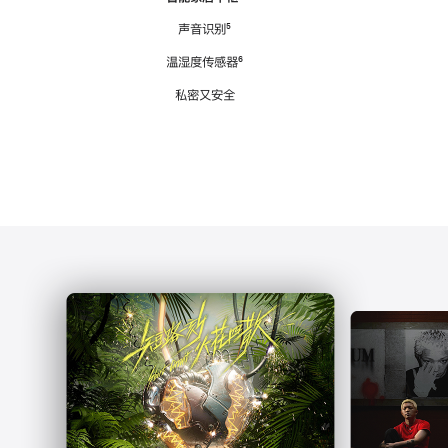
注
声音识别
脚
⁵
注
温湿度传感器
脚
⁶
注
私密又安全