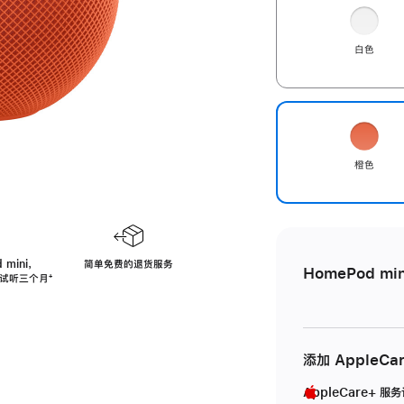
白色
橙色
 mini，
简单免费的退货服务
HomePod min
免费试听三个月
脚
⁺
注
添加 AppleCa
AppleCare+ 服