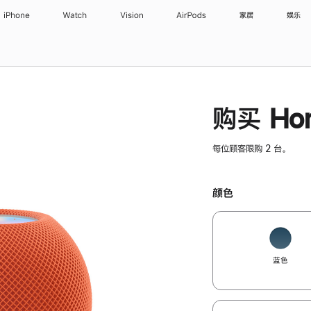
iPhone
Watch
Vision
AirPods
家居
娱乐
购买 Hom
每位顾客限购 2 台。
颜色
蓝色