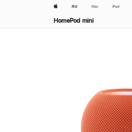
Apple
商店
Mac
iPad
HomePod mini
购
买
HomePod mini