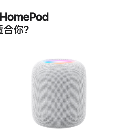
HomePod
适合你？
进
一
步
了
解
HomePod<