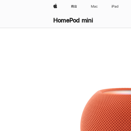
Apple
商店
Mac
iPad
HomePod mini
购
买
HomePod mini