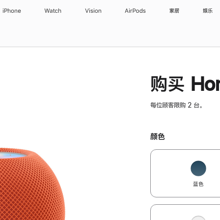
iPhone
Watch
Vision
AirPods
家居
娱乐
购买 Hom
每位顾客限购 2 台。
颜色
蓝色