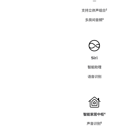
—
支持立体声组合
脚
²
注
多房间音频
脚
³
注
Siri
智能助理
语音识别
智能家居中枢
脚
⁴
注
声音识别
脚
⁵