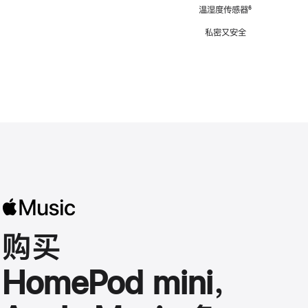
注
温湿度传感器
脚
⁶
注
私密又安全
购买
HomePod mini，