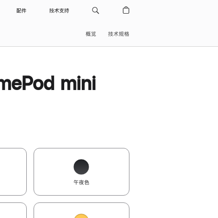
配件
技术支持
概览
技术规格
ePod mini
午夜色