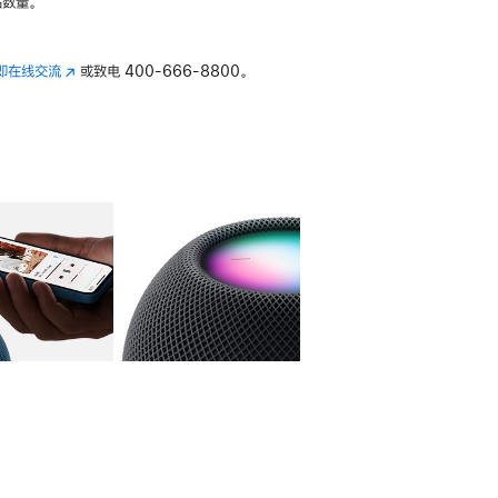
数量。
即在线交流
(在
或致电
400-666-8800。
新
窗
口
中
打
开)
库
图像
4
图库
图像
5