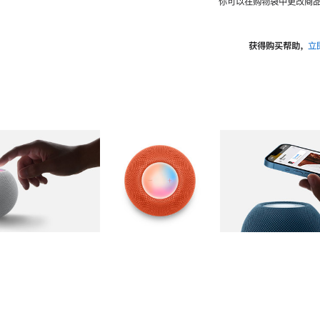
你可以在购物袋中更改商品
获得购买帮助，
立
图库
图像
2
图库
图像
3
图