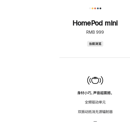
HomePod mini
RMB 999
HomePod
当前浏览
mini
身材小巧，声音超震撼。
全频驱动单元
双振动抵消无源辐射器
—