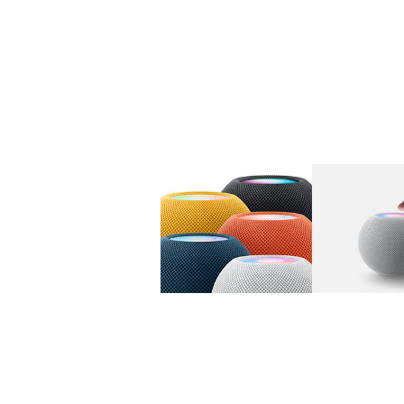
图库
图像
1