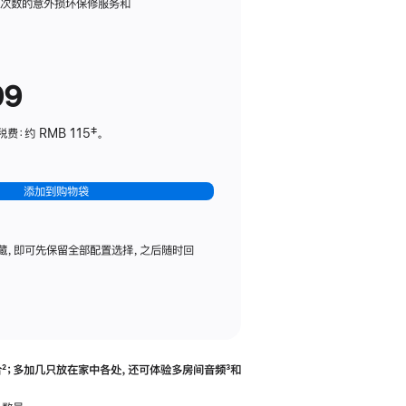
务
限次数的意外损坏保修服务和
计
划
(适
99
用
于
：约 RMB 115‡。
HomePod
mini)
添加到购物袋
藏，即可先保留全部配置选择，之后随时回
合
脚
²；多加几只放在家中各处，还可体验多‍房‍间音频
脚
³和
注
注