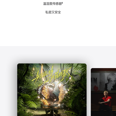
注
温湿度传感器
脚
⁶
注
私密又安全