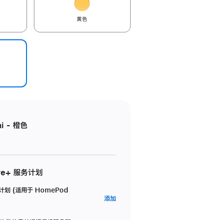
黄色
i - 橙色
re+ 服务计划
务计划 (适用于 HomePod
AppleCare+
添加
服