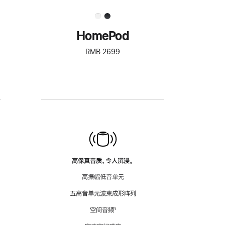
HomePod
RMB 2699
高保真音质，令人沉浸。
高振幅低音单元
五高音单元波束成形阵列
空间音频
脚
¹
注