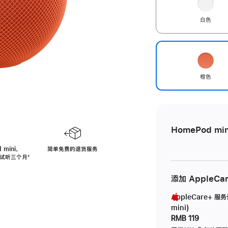
白色
橙色
HomePod min
 mini，
简单免费的退货服务
免费试听三个月
脚
⁺
注
添加 AppleCa
AppleCare+ 服
mini)
RMB 119