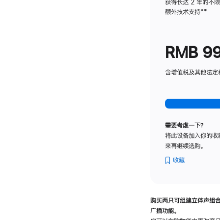
获得长达 2 年的不
额外技术支持
脚
**
注
RMB 9
含增值税及其他法定税费
需要考虑一下？
将此设备加入你的收
来再继续选购。
收藏
购买两只可组建立体声组
广播功能。