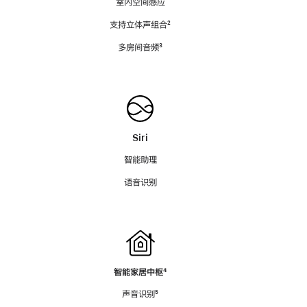
室内空间感应
支持立体声组合
脚
²
注
多房间音频
脚
³
注
Siri
智能助理
语音识别
智能家居中枢
脚
⁴
注
声音识别
脚
⁵