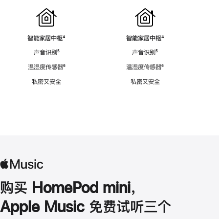
智能家居中枢
脚
⁴
智能家居中枢
脚
⁴
注
注
声音识别
脚
⁵
声音识别
脚
⁵
注
注
温湿度传感器
脚
⁶
温湿度传感器
脚
⁶
注
注
私密又安全
私密又安全
购买 HomePod mini，
Apple Music 免费试听三个