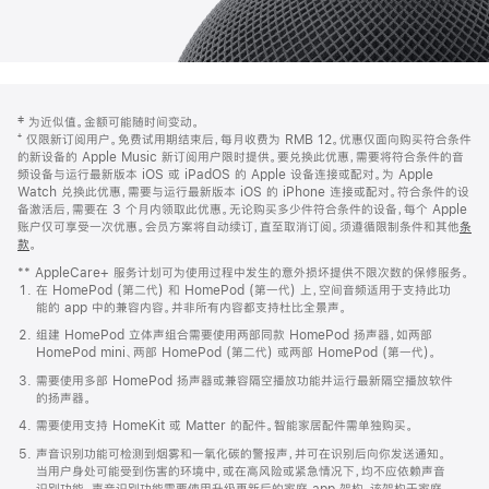
网
脚
‡ 为近似值。金额可能随时间变动。
注
页
⁺ 仅限新订阅用户。免费试用期结束后，每月收费为 RMB 12。优惠仅面向购买符合条件
页
的新设备的 Apple Music 新订阅用户限时提供。要兑换此优惠，需要将符合条件的音
频设备与运行最新版本 iOS 或 iPadOS 的 Apple 设备连接或配对。为 Apple
脚
Watch 兑换此优惠，需要与运行最新版本 iOS 的 iPhone 连接或配对。符合条件的设
备激活后，需要在 3 个月内领取此优惠。无论购买多少件符合条件的设备，每个 Apple
账户仅可享受一次优惠。会员方案将自动续订，直至取消订阅。须遵循限制条件和其他
条
款
。
(在
新
** AppleCare+ 服务计划可为使用过程中发生的意外损坏提供不限次数的保修服务。
窗
在 HomePod (第二代) 和 HomePod (第一代) 上，空间音频适用于支持此功
口
能的 app 中的兼容内容。并非所有内容都支持杜比全景声。
中
打
组建 HomePod 立体声组合需要使用两部同款 HomePod 扬声器，如两部
开)
HomePod mini、两部 HomePod (第二代) 或两部 HomePod (第一代)。
需要使用多部 HomePod 扬声器或兼容隔空播放功能并运行最新隔空播放软件
的扬声器。
需要使用支持 HomeKit 或 Matter 的配件。智能家居配件需单独购买。
声音识别功能可检测到烟雾和一氧化碳的警报声，并可在识别后向你发送通知。
当用户身处可能受到伤害的环境中，或在高风险或紧急情况下，均不应依赖声音
识别功能。声音识别功能需要使用升级更新后的家庭 app 架构，该架构于家庭