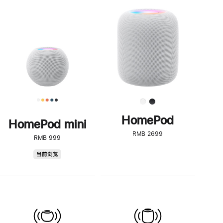
一
步
了
解
HomePod<
HomePod
HomePod mini
RMB 2699
RMB 999
HomePod
当前浏览
mini