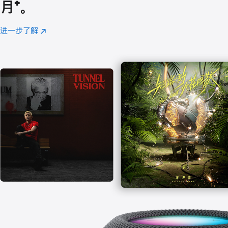
月
脚
⁺。
注
进一步了解
Apple
(在
Music
新
窗
口
中
打
开)