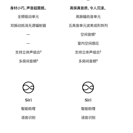
身材小巧，声音超震撼。
高保真音质，令人沉浸。
全频驱动单元
高振幅低音单元
双振动抵消无源辐射器
五高音单元波束成形阵列
—
空间音频
脚
¹
注
—
室内空间感应
支持立体声组合
脚
²
支持立体声组合
脚
²
注
注
多房间音频
脚
³
多房间音频
脚
³
注
注
Siri
Siri
智能助理
智能助理
语音识别
语音识别