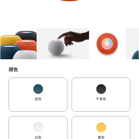
图库
图像
1
图库
图像
2
图库
图像
3
颜色
蓝色
午夜色
白色
黄色