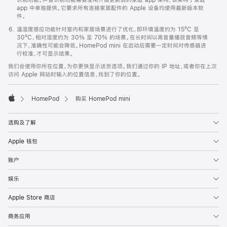
app 中单独提供。它要求所有连接家居配件的 Apple 设备均使用最新版本软
件。
温湿度感应功能针对室内和家居场景进行了优化，即环境温度约为 15ºC 至
30ºC、相对湿度约为 30% 至 70% 的场景。在长时间以高音量播放音频等情
况下，准确性可能会降低。HomePod mini 在启动后需要一定时间对传感器进
行校准，才可显示结果。
我们会使用你所在位置，为你更快显示送货选项。我们通过你的 IP 地址，或者你在上次
访问 Apple 网站时输入的位置信息，找到了你的位置。
HomePod
购买 HomePod mini
Apple
选购及了解
Apple 钱包
账户
娱乐
Apple Store 商店
商务应用