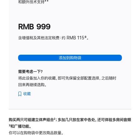
和额外技术支持
脚
**
计
注
划
(适
RMB 999
用
于
含增值税及其他法定税费：约 RMB 115‡。
HomeP
mini)
添加到购物袋
需要考虑一下？
将此设备加入你的收藏，即可先保留全部配置选择，之后随时
回来再继续选购。
收藏
购买两只可组建立体声组合
脚
²；多加几只放在家中各处，还可体验多‍房‍间音频
脚
³和广播功能。
注
注
你可以在购物袋中更改商品数量。