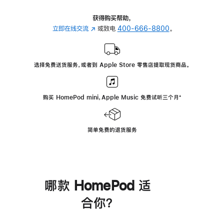
获得购买帮助，
立即在线交流
(在
或致电
400-666-8800
。
新
窗
口
选择免费送货服务，或者到 Apple Store 零售店提取现货商品。
中
打
开)
购买 HomePod mini，Apple Music 免费试听三个月
脚
⁺
注
简单免费的退货服务
哪款 HomePod 适
合你？
进