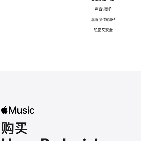
注
声音识别
脚
⁵
注
温湿度传感器
脚
⁶
注
私密又安全
购买