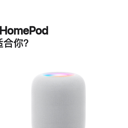
HomePod
适合你？
进
一
步
了
解
HomePod<