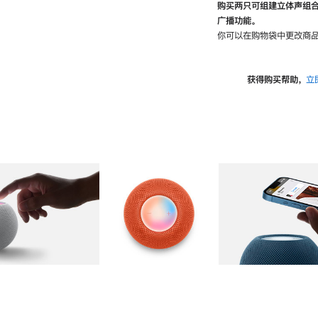
购买两只可组建立体声组
广播功能。
你可以在购物袋中更改商品
获得购买帮助，
立
图库
图像
2
图库
图像
3
图