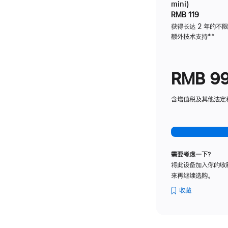
mini)
RMB 119
获得长达 2 年的不
额外技术支持
脚
**
注
RMB 9
含增值税及其他法定税费
需要考虑一下？
将此设备加入你的收
来再继续选购。
收藏