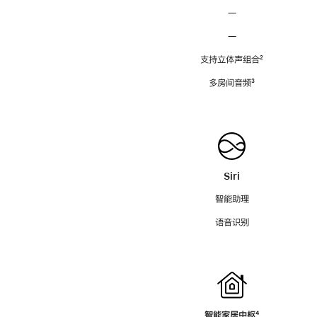
—
—
支持立体声组合
脚
²
注
多房间音频
脚
³
注
Siri
智能助理
语音识别
智能家居中枢
脚
⁴