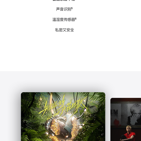
注
声音识别
脚
⁵
注
温湿度传感器
脚
⁶
注
私密又安全