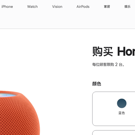
iPhone
Watch
Vision
AirPods
家居
娱乐
购买 Hom
每位顾客限购 2 台。
颜色
蓝色