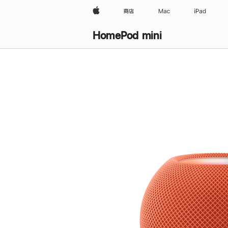
Apple
商店
Mac
iPad
HomePod mini
购
买
HomePod mini