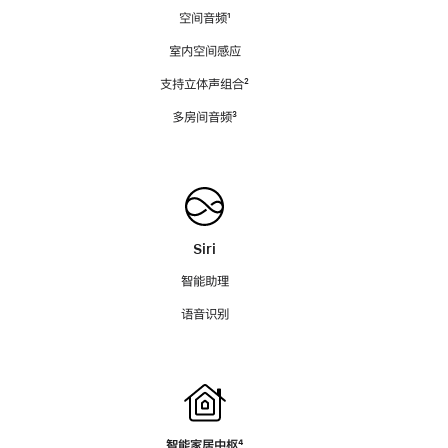
空间音频
脚
¹
注
室内空间感应
支持立体声组合
脚
²
注
多房间音频
脚
³
注
Siri
智能助理
语音识别
智能家居中枢
脚
⁴