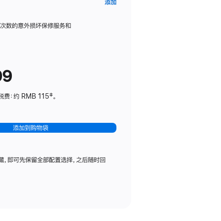
AppleCare+
添加
服
务
限次数的意外损坏保修服务和
计
划
(适
99
用
于
：约 RMB 115‡。
HomePod
mini)
添加到购物袋
藏，即可先保留全部配置选择，之后随时回