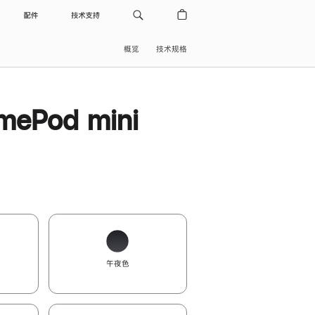
配件
技术支持
概览
技术规格
ePod mini
午夜色