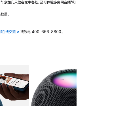
合
脚
²；多加几只放在家中各处，还可体验多‍房‍间音频
脚
³和
注
注
数量。
即在线交流
(在
或致电
400-666-8800。
新
窗
口
中
打
开)
库
图像
4
图库
图像
5