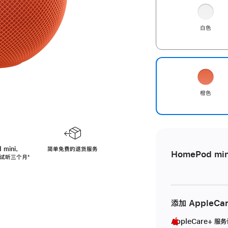
白色
橙色
 mini，
简单免费的退货服务
HomePod min
免费试听三个月
脚
⁺
注
添加 AppleCa
AppleCare+ 服