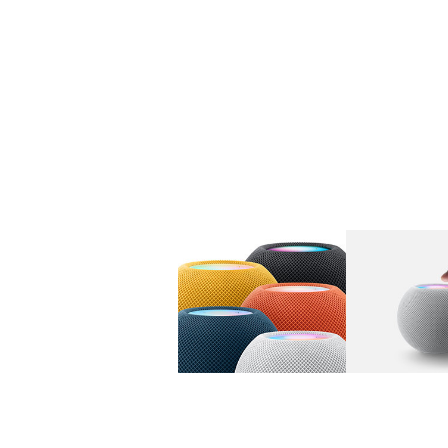
图库
图像
1