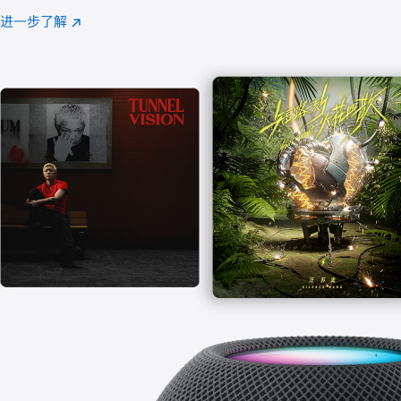
注
进一步了解
Apple
(在
Music
新
窗
口
中
打
开)