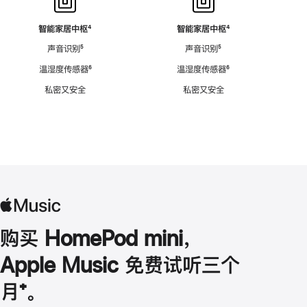
智能家居中枢
脚
⁴
智能家居中枢
脚
⁴
注
注
声音识别
脚
⁵
声音识别
脚
⁵
注
注
温湿度传感器
脚
⁶
温湿度传感器
脚
⁶
注
注
私密又安全
私密又安全
购买 HomePod mini，
Apple Music 免费试听三个
月
脚
⁺。