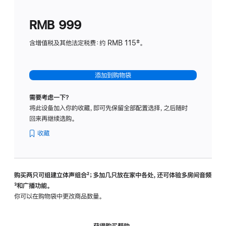
划
(适
RMB 999
用
于
含增值税及其他法定税费：约 RMB 115‡。
HomeP
mini)
添加到购物袋
需要考虑一下？
将此设备加入你的收藏，即可先保留全部配置选择，之后随时
回来再继续选购。
收藏
购买两只可组建立体声组合
脚
²；多加几只放在家中各处，还可体验多‍房‍间音频
脚
³和广播功能。
注
注
你可以在购物袋中更改商品数量。
获得购买帮助，