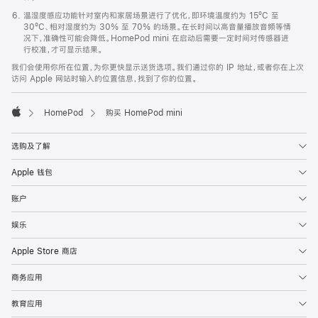
温湿度感应功能针对室内和家居场景进行了优化，即环境温度约为 15ºC 至
30ºC、相对湿度约为 30% 至 70% 的场景。在长时间以高音量播放音频等情
况下，准确性可能会降低。HomePod mini 在启动后需要一定时间对传感器进
行校准，才可显示结果。
我们会使用你所在位置，为你更快显示送货选项。我们通过你的 IP 地址，或者你在上次
访问 Apple 网站时输入的位置信息，找到了你的位置。
HomePod
购买 HomePod mini
Apple
选购及了解
Apple 钱包
账户
娱乐
Apple Store 商店
商务应用
教育应用