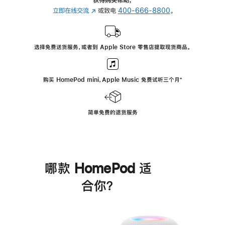
立即在线交流
(在
或致电
400-666-8800
。
新
窗
口
选择免费送货服务，或者到 Apple Store 零售店提取现货商品。
中
打
开)
购买 HomePod mini，Apple Music 免费试听三个月
脚
⁺
注
简单免费的退货服务
哪款 HomePod 适
合你？
进
一
步