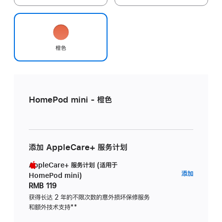
橙色
HomePod mini - 橙色
添加 AppleCare+ 服务计划
AppleCare+ 服务计划 (适用于
AppleC
添加
HomePod mini)
服
RMB 119
务
获得长达 2 年的不限次数的意外损坏保修服务
和额外技术支持
脚
**
计
注