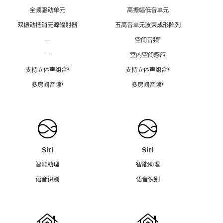
全频驱动单元
高振幅低音单元
双振动抵消无源辐射器
五高音单元波束成形阵列
—
空间音频
脚
¹
注
—
室内空间感应
支持立体声组合
脚
²
支持立体声组合
脚
²
注
注
多房间音频
脚
³
多房间音频
脚
³
注
注
Siri
Siri
智能助理
智能助理
语音识别
语音识别