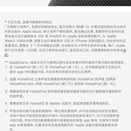
网
脚
‡ 为近似值。金额可能随时间变动。
注
页
⁺ 仅限新订阅用户。免费试用期结束后，每月收费为 RMB 12。优惠仅面向购买符合条件
页
的新设备的 Apple Music 新订阅用户限时提供。要兑换此优惠，需要将符合条件的音
频设备与运行最新版本 iOS 或 iPadOS 的 Apple 设备连接或配对。为 Apple
脚
Watch 兑换此优惠，需要与运行最新版本 iOS 的 iPhone 连接或配对。符合条件的设
备激活后，需要在 3 个月内领取此优惠。无论购买多少件符合条件的设备，每个 Apple
账户仅可享受一次优惠。会员方案将自动续订，直至取消订阅。须遵循限制条件和其他
条
款
。
(在
新
** AppleCare+ 服务计划可为使用过程中发生的意外损坏提供不限次数的保修服务。
窗
在 HomePod (第二代) 和 HomePod (第一代) 上，空间音频适用于支持此功
口
能的 app 中的兼容内容。并非所有内容都支持杜比全景声。
中
打
组建 HomePod 立体声组合需要使用两部同款 HomePod 扬声器，如两部
开)
HomePod mini、两部 HomePod (第二代) 或两部 HomePod (第一代)。
需要使用多部 HomePod 扬声器或兼容隔空播放功能并运行最新隔空播放软件
的扬声器。
需要使用支持 HomeKit 或 Matter 的配件。智能家居配件需单独购买。
声音识别功能可检测到烟雾和一氧化碳的警报声，并可在识别后向你发送通知。
当用户身处可能受到伤害的环境中，或在高风险或紧急情况下，均不应依赖声音
识别功能。声音识别功能需要使用升级更新后的家庭 app 架构，该架构于家庭
app 中单独提供。它要求所有连接家居配件的 Apple 设备均使用最新版本软
件。