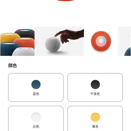
图库
图像
1
图库
图像
2
图库
图像
3
颜色
蓝色
午夜色
白色
黄色