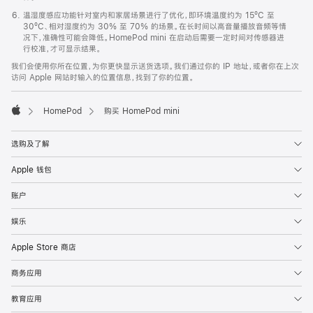
温湿度感应功能针对室内和家居场景进行了优化，即环境温度约为 15ºC 至
30ºC、相对湿度约为 30% 至 70% 的场景。在长时间以高音量播放音频等情
况下，准确性可能会降低。HomePod mini 在启动后需要一定时间对传感器进
行校准，才可显示结果。
我们会使用你所在位置，为你更快显示送货选项。我们通过你的 IP 地址，或者你在上次
访问 Apple 网站时输入的位置信息，找到了你的位置。
HomePod
购买 HomePod mini
Apple
选购及了解
Apple 钱包
账户
娱乐
Apple Store 商店
商务应用
教育应用