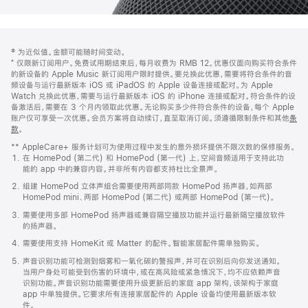
网
脚
‡ 为近似值。金额可能随时间变动。
注
页
⁺ 仅限新订阅用户。免费试用期结束后，每月收费为 RMB 12。优惠仅面向购买符合条件
页
的新设备的 Apple Music 新订阅用户限时提供。要兑换此优惠，需要将符合条件的音
频设备与运行最新版本 iOS 或 iPadOS 的 Apple 设备连接或配对。为 Apple
脚
Watch 兑换此优惠，需要与运行最新版本 iOS 的 iPhone 连接或配对。符合条件的设
备激活后，需要在 3 个月内领取此优惠。无论购买多少件符合条件的设备，每个 Apple
账户仅可享受一次优惠。会员方案将自动续订，直至取消订阅。须遵循限制条件和其他
条
款
。
(在
新
** AppleCare+ 服务计划可为使用过程中发生的意外损坏提供不限次数的保修服务。
窗
在 HomePod (第二代) 和 HomePod (第一代) 上，空间音频适用于支持此功
口
能的 app 中的兼容内容。并非所有内容都支持杜比全景声。
中
打
组建 HomePod 立体声组合需要使用两部同款 HomePod 扬声器，如两部
开)
HomePod mini、两部 HomePod (第二代) 或两部 HomePod (第一代)。
需要使用多部 HomePod 扬声器或兼容隔空播放功能并运行最新隔空播放软件
的扬声器。
需要使用支持 HomeKit 或 Matter 的配件。智能家居配件需单独购买。
声音识别功能可检测到烟雾和一氧化碳的警报声，并可在识别后向你发送通知。
当用户身处可能受到伤害的环境中，或在高风险或紧急情况下，均不应依赖声音
识别功能。声音识别功能需要使用升级更新后的家庭 app 架构，该架构于家庭
app 中单独提供。它要求所有连接家居配件的 Apple 设备均使用最新版本软
件。