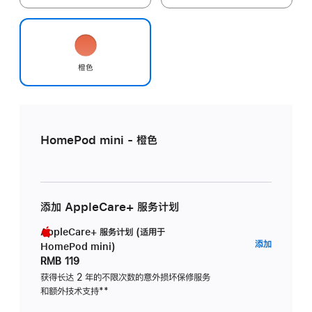
橙色
HomePod mini - 橙色
添加 AppleCare+ 服务计划
AppleCare+ 服务计划 (适用于
AppleC
添加
HomePod mini)
服
RMB 119
务
获得长达 2 年的不限次数的意外损坏保修服务
和额外技术支持
脚
**
计
注