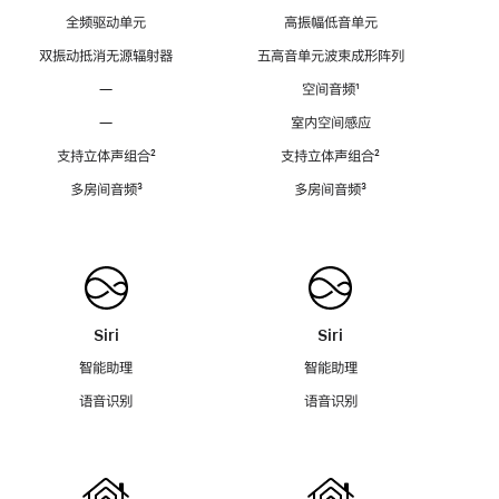
全频驱动单元
高振幅低音单元
双振动抵消无源辐射器
五高音单元波束成形阵列
—
空间音频
脚
¹
注
—
室内空间感应
支持立体声组合
脚
²
支持立体声组合
脚
²
注
注
多房间音频
脚
³
多房间音频
脚
³
注
注
Siri
Siri
智能助理
智能助理
语音识别
语音识别