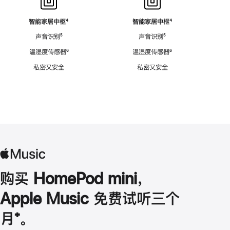
智能家居中枢
脚
⁴
智能家居中枢
脚
⁴
注
注
声音识别
脚
⁵
声音识别
脚
⁵
注
注
温湿度传感器
脚
⁶
温湿度传感器
脚
⁶
注
注
私密又安全
私密又安全
购买 HomePod mini，
Apple Music 免费试听三个
月
脚
⁺。