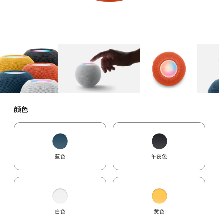
图库
图像
1
图库
图像
2
图库
图像
3
颜色
蓝色
午夜色
白色
黄色