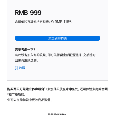
划
(适
RMB 999
用
于
含增值税及其他法定税费：约 RMB 115‡。
HomeP
mini)
添加到购物袋
需要考虑一下？
将此设备加入你的收藏，即可先保留全部配置选择，之后随时
回来再继续选购。
收藏
购买两只可组建立体声组合
脚
²；多加几只放在家中各处，还可体验多‍房‍间音频
脚
³和广播功能。
注
注
你可以在购物袋中更改商品数量。
获得购买帮助，