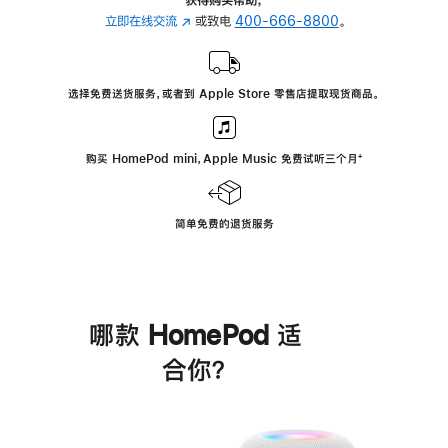
立即在线交流
(在
或致电
400-666-8800
。
新
窗
口
选择免费送货服务，或者到 Apple Store 零售店提取现货商品。
中
打
开)
购买 HomePod mini，Apple Music 免费试听三个月
脚
⁺
注
简单免费的退货服务
哪款 HomePod 适
合你？
进
一
步