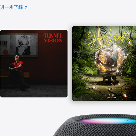
注
进一步了解
Apple
(在
Music
新
窗
口
中
打
开)