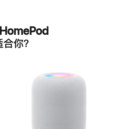
HomePod
适合你？
进
一
步
了
解
HomePod<