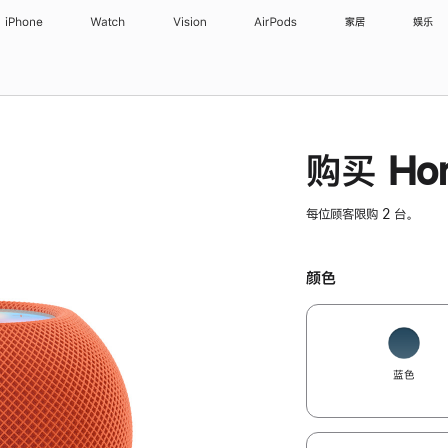
iPhone
Watch
Vision
AirPods
家居
娱乐
购买 Hom
每位顾客限购 2 台。
颜色
蓝色