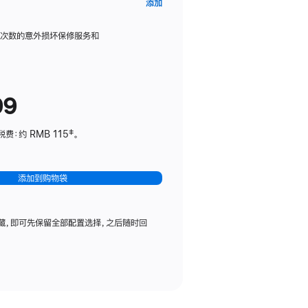
AppleCare+
添加
服
务
限次数的意外损坏保修服务和
计
划
(适
99
用
于
：约 RMB 115‡。
HomePod
mini)
添加到购物袋
藏，即可先保留全部配置选择，之后随时回