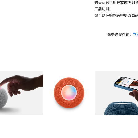
购买两只可组建立体声组
广播功能。
你可以在购物袋中更改商品
获得购买帮助，
立
图库
图像
2
图库
图像
3
图