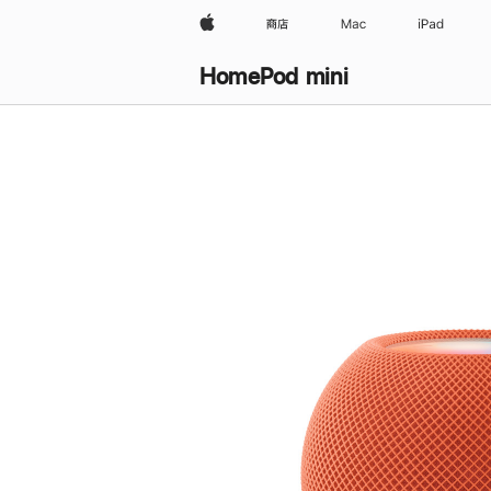
Apple
商店
Mac
iPad
HomePod mini
购
买
HomePod mini