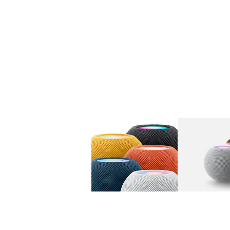
图库
图像
1