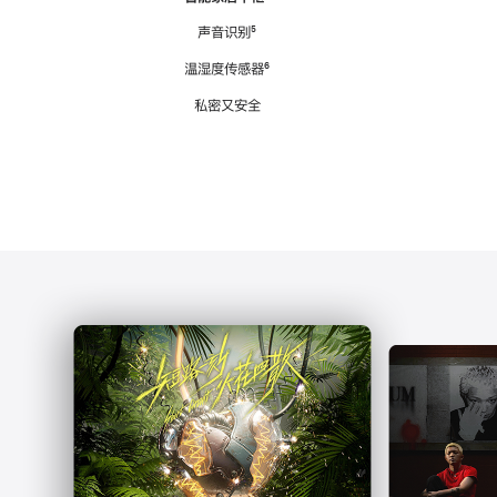
注
声音识别
脚
⁵
注
温湿度传感器
脚
⁶
注
私密又安全