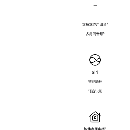
—
—
支持立体声组合
脚
²
注
多房间音频
脚
³
注
Siri
智能助理
语音识别
智能家居中枢
脚
⁴