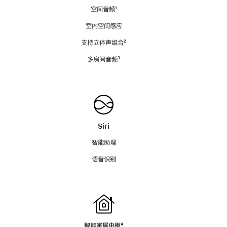
空间音频
脚
¹
注
室内空间感应
支持立体声组合
脚
²
注
多房间音频
脚
³
注
Siri
智能助理
语音识别
智能家居中枢
脚
⁴