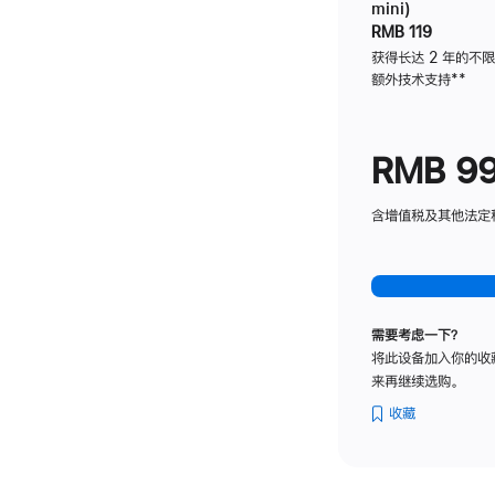
mini)
RMB 119
获得长达 2 年的不
额外技术支持
脚
**
注
RMB 9
含增值税及其他法定税费
需要考虑一下？
将此设备加入你的收
来再继续选购。
收藏