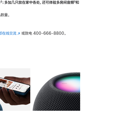
合
脚
²；多加几只放在家中各处，还可体验多‍房‍间音频
脚
³和
注
注
数量。
即在线交流
(在
或致电
400-666-8800。
新
窗
口
中
打
开)
库
图像
4
图库
图像
5