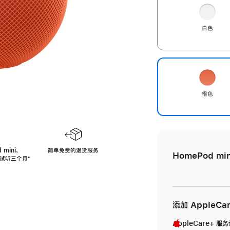
白色
橙色
 mini，
简单免费的退货服务
HomePod min
免费试听三个月
脚
⁺
注
添加 AppleCa
AppleCare+ 服