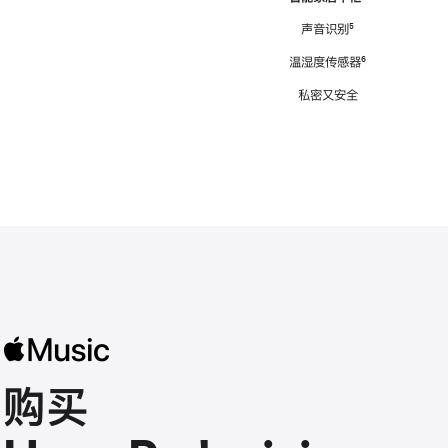
注
声音识别
脚
⁵
注
温湿度传感器
脚
⁶
注
私密又安全
购买