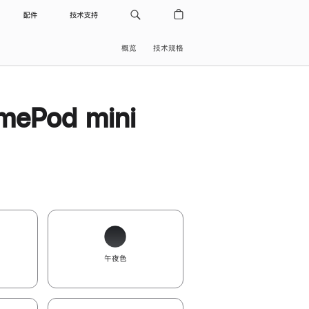
配件
技术支持
概览
技术规格
ePod mini
午夜色