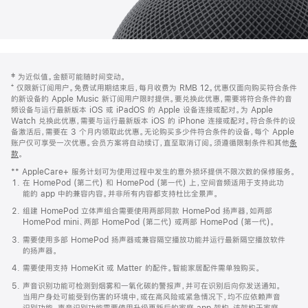
网
脚
‡ 为近似值。金额可能随时间变动。
注
页
⁺ 仅限新订阅用户。免费试用期结束后，每月收费为 RMB 12。优惠仅面向购买符合条件
页
的新设备的 Apple Music 新订阅用户限时提供。要兑换此优惠，需要将符合条件的音
频设备与运行最新版本 iOS 或 iPadOS 的 Apple 设备连接或配对。为 Apple
脚
Watch 兑换此优惠，需要与运行最新版本 iOS 的 iPhone 连接或配对。符合条件的设
备激活后，需要在 3 个月内领取此优惠。无论购买多少件符合条件的设备，每个 Apple
账户仅可享受一次优惠。会员方案将自动续订，直至取消订阅。须遵循限制条件和其他
条
款
。
(在
新
** AppleCare+ 服务计划可为使用过程中发生的意外损坏提供不限次数的保修服务。
窗
在 HomePod (第二代) 和 HomePod (第一代) 上，空间音频适用于支持此功
口
能的 app 中的兼容内容。并非所有内容都支持杜比全景声。
中
打
组建 HomePod 立体声组合需要使用两部同款 HomePod 扬声器，如两部
开)
HomePod mini、两部 HomePod (第二代) 或两部 HomePod (第一代)。
需要使用多部 HomePod 扬声器或兼容隔空播放功能并运行最新隔空播放软件
的扬声器。
需要使用支持 HomeKit 或 Matter 的配件。智能家居配件需单独购买。
声音识别功能可检测到烟雾和一氧化碳的警报声，并可在识别后向你发送通知。
当用户身处可能受到伤害的环境中，或在高风险或紧急情况下，均不应依赖声音
识别功能。声音识别功能需要使用升级更新后的家庭 app 架构，该架构于家庭