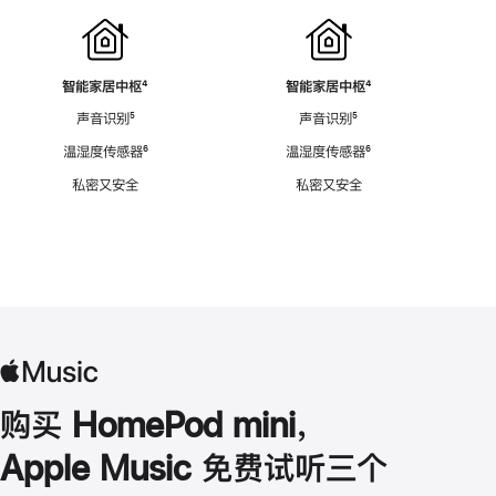
智能家居中枢
脚
⁴
智能家居中枢
脚
⁴
注
注
声音识别
脚
⁵
声音识别
脚
⁵
注
注
温湿度传感器
脚
⁶
温湿度传感器
脚
⁶
注
注
私密又安全
私密又安全
购买 HomePod mini，
Apple Music 免费试听三个