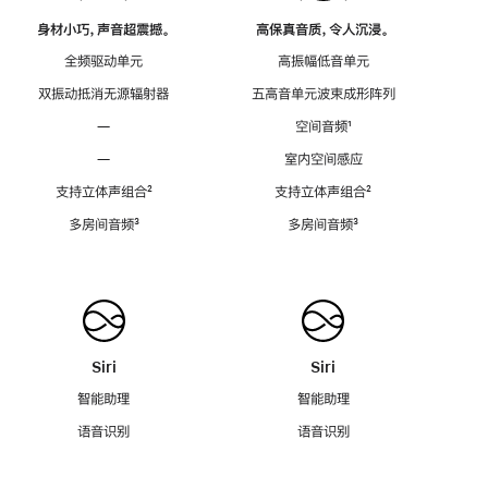
身材小巧，声音超震撼。
高保真音质，令人沉浸。
全频驱动单元
高振幅低音单元
双振动抵消无源辐射器
五高音单元波束成形阵列
—
空间音频
脚
¹
注
—
室内空间感应
支持立体声组合
脚
²
支持立体声组合
脚
²
注
注
多房间音频
脚
³
多房间音频
脚
³
注
注
Siri
Siri
智能助理
智能助理
语音识别
语音识别