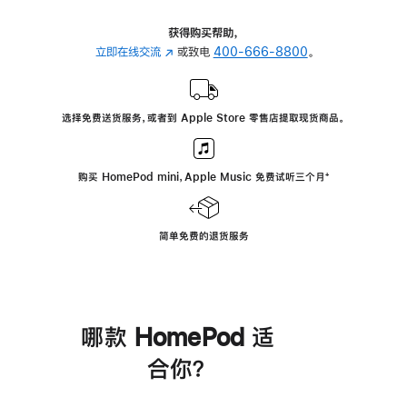
获得购买帮助，
立即在线交流
(在
或致电
400-666-8800
。
新
窗
口
选择免费送货服务，或者到 Apple Store 零售店提取现货商品。
中
打
开)
购买 HomePod mini，Apple Music 免费试听三个月
脚
⁺
注
简单免费的退货服务
哪款 HomePod 适
合你？
进