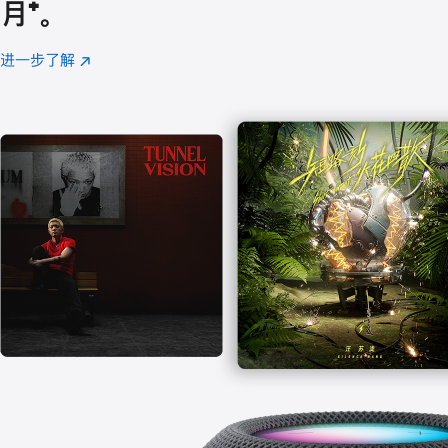
月
脚
⁺。
注
进一步了解
Apple
(在
Music
新
窗
口
中
打
开)