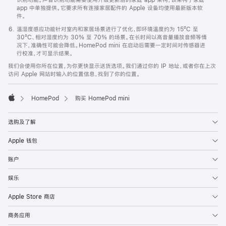
app 中单独提供。它要求所有连接家居配件的 Apple 设备均使用最新版本软
件。
温湿度感应功能针对室内和家居场景进行了优化，即环境温度约为 15ºC 至
30ºC、相对湿度约为 30% 至 70% 的场景。在长时间以高音量播放音频等情
况下，准确性可能会降低。HomePod mini 在启动后需要一定时间对传感器进
行校准，才可显示结果。
我们会使用你所在位置，为你更快显示送货选项。我们通过你的 IP 地址，或者你在上次
访问 Apple 网站时输入的位置信息，找到了你的位置。
HomePod
购买 HomePod mini
Apple
选购及了解
Apple 钱包
账户
娱乐
Apple Store 商店
商务应用