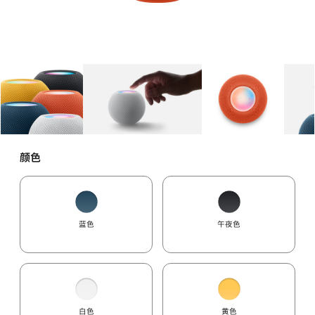
图库
图像
1
图库
图像
2
图库
图像
3
颜色
蓝色
午夜色
白色
黄色