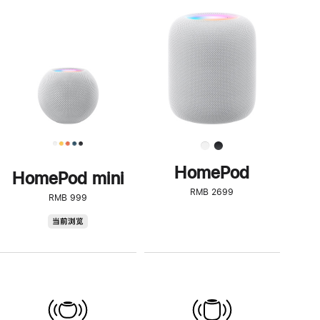
一
步
了
解
HomePod<
HomePod
HomePod mini
RMB 2699
RMB 999
HomePod
当前浏览
mini