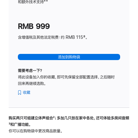
和额外技术支持
脚
**
计
注
划
(适
RMB 999
用
于
含增值税及其他法定税费：约 RMB 115‡。
HomeP
mini)
添加到购物袋
需要考虑一下？
将此设备加入你的收藏，即可先保留全部配置选择，之后随时
回来再继续选购。
收藏
购买两只可组建立体声组合
脚
²；多加几只放在家中各处，还可体验多‍房‍间音频
脚
³和广播功能。
注
注
你可以在购物袋中更改商品数量。