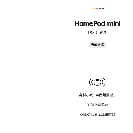
HomePod mini
RMB 999
HomePod
当前浏览
mini
身材小巧，声音超震撼。
全频驱动单元
双振动抵消无源辐射器
—