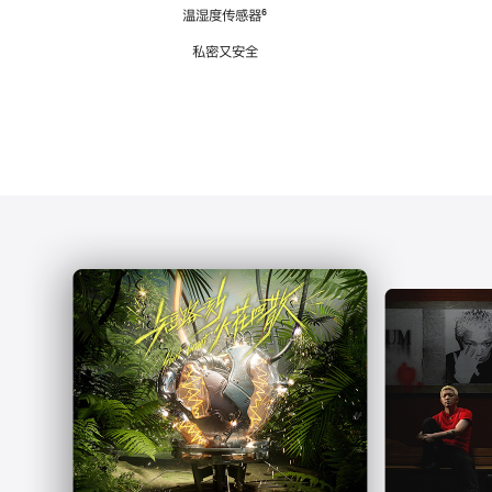
注
温湿度传感器
脚
⁶
注
私密又安全