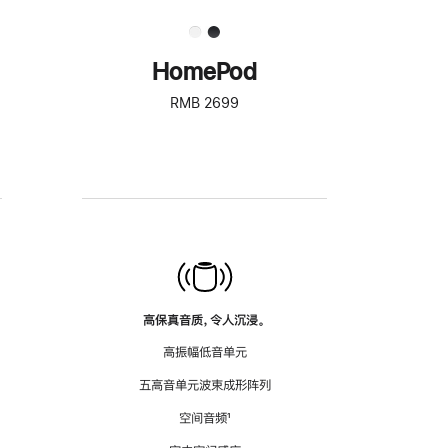
HomePod
RMB 2699
高保真音质，令人沉浸。
高振幅低音单元
五高音单元波束成形阵列
空间音频
脚
¹
注