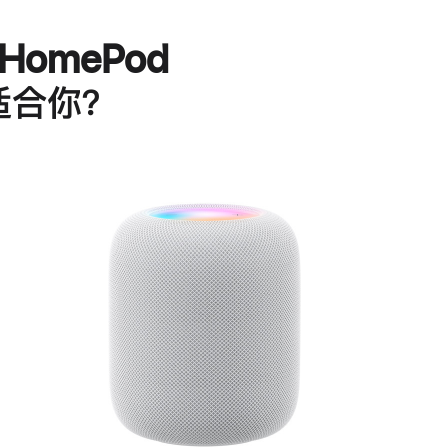
HomePod
适合你？
进
一
步
了
解
HomePod<