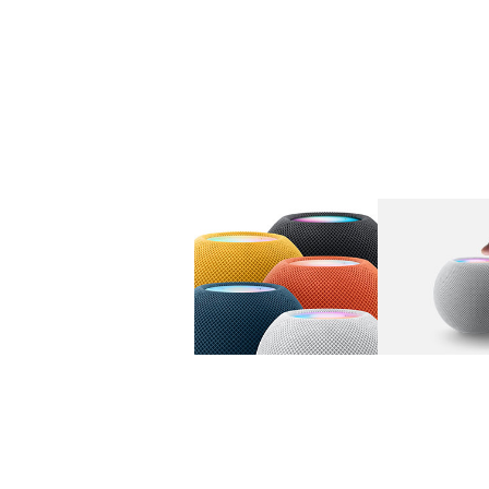
图库
图像
1