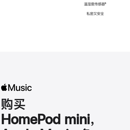
注
温湿度传感器
脚
⁶
注
私密又安全
购买
HomePod mini，