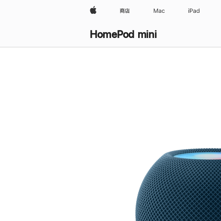
Apple
商店
Mac
iPad
HomePod mini
购
买
HomePod mini