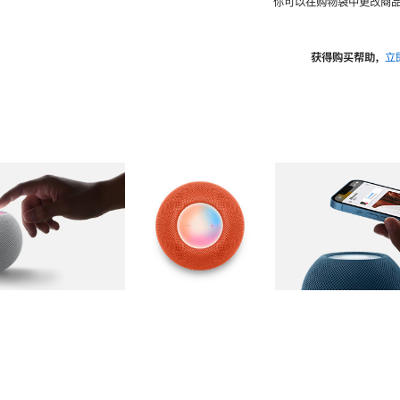
你可以在购物袋中更改商品
获得购买帮助，
立
图库
图像
2
图库
图像
3
图