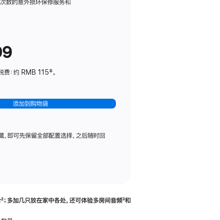
务
限次数的意外损坏保修服务和
计
划
(适
99
用
于
：约 RMB 115‡。
HomePod
mini)
添加到购物袋
藏，即可先保留全部配置选择，之后随时回
合
脚
²；多加几只放在家中各处，还可体验多‍房‍间音频
脚
³和
注
注