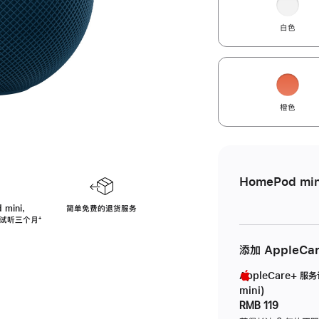
白色
橙色
HomePod min
 mini，
简单免费的退货服务
免费试听三个月
脚
⁺
注
添加 AppleCa
AppleCare+ 服
mini)
RMB 119