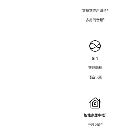
—
支持立体声组合
脚
²
注
多房间音频
脚
³
注
Siri
智能助理
语音识别
智能家居中枢
脚
⁴
注
声音识别
脚
⁵