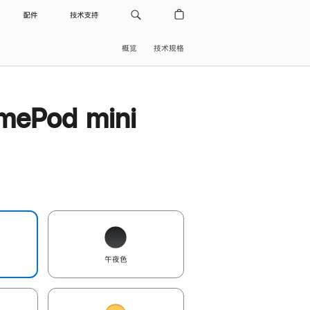
配件
技术支持
概览
技术规格
ePod mini
午夜色