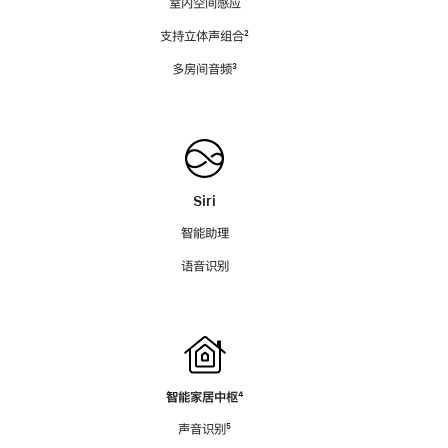
室内空间感应
支持立体声组合
脚
²
注
多房间音频
脚
³
注
Siri
智能助理
语音识别
智能家居中枢
脚
⁴
注
声音识别
脚
⁵