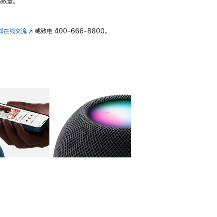
数量。
即在线交流
(在
或致电
400-666-8800。
新
窗
口
中
打
开)
库
图像
4
图库
图像
5