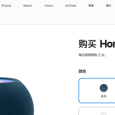
iPhone
Watch
Vision
AirPods
家居
娱乐
购买 Hom
每位顾客限购 2 台。
颜色
蓝色