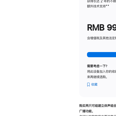
获得长达 2 年的不
额外技术支持
脚
**
注
RMB 9
含增值税及其他法定税费
需要考虑一下？
将此设备加入你的收
来再继续选购。
收藏
购买两只可组建立体声组
广播功能。