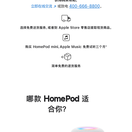
立即在线交流
(在
或致电
400-666-8800
。
新
窗
口
选择免费送货服务，或者到 Apple Store 零售店提取现货商品。
中
打
开)
购买 HomePod mini，Apple Music 免费试听三个月
脚
⁺
注
简单免费的退货服务
哪款 HomePod 适
合你？
进
一
步