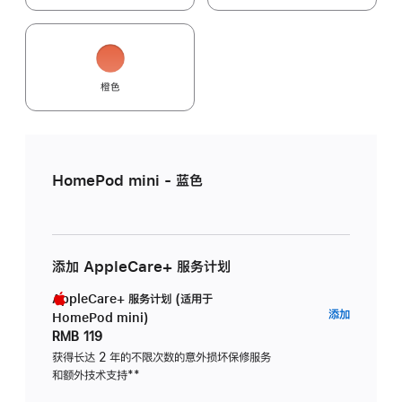
橙色
HomePod mini - 蓝色
添加 AppleCare+ 服务计划
AppleCare+ 服务计划 (适用于
AppleC
添加
HomePod mini)
服
RMB 119
务
获得长达 2 年的不限次数的意外损坏保修服务
和额外技术支持
脚
**
计
注