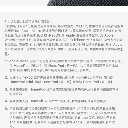
网
脚
‡ 为近似值。金额可能随时间变动。
注
页
⁺ 仅限新订阅用户。免费试用期结束后，每月收费为 RMB 12。优惠仅面向购买符合条件
页
的新设备的 Apple Music 新订阅用户限时提供。要兑换此优惠，需要将符合条件的音
频设备与运行最新版本 iOS 或 iPadOS 的 Apple 设备连接或配对。为 Apple
脚
Watch 兑换此优惠，需要与运行最新版本 iOS 的 iPhone 连接或配对。符合条件的设
备激活后，需要在 3 个月内领取此优惠。无论购买多少件符合条件的设备，每个 Apple
账户仅可享受一次优惠。会员方案将自动续订，直至取消订阅。须遵循限制条件和其他
条
款
。
(在
新
** AppleCare+ 服务计划可为使用过程中发生的意外损坏提供不限次数的保修服务。
窗
在 HomePod (第二代) 和 HomePod (第一代) 上，空间音频适用于支持此功
口
能的 app 中的兼容内容。并非所有内容都支持杜比全景声。
中
打
组建 HomePod 立体声组合需要使用两部同款 HomePod 扬声器，如两部
开)
HomePod mini、两部 HomePod (第二代) 或两部 HomePod (第一代)。
需要使用多部 HomePod 扬声器或兼容隔空播放功能并运行最新隔空播放软件
的扬声器。
需要使用支持 HomeKit 或 Matter 的配件。智能家居配件需单独购买。
声音识别功能可检测到烟雾和一氧化碳的警报声，并可在识别后向你发送通知。
当用户身处可能受到伤害的环境中，或在高风险或紧急情况下，均不应依赖声音
识别功能。声音识别功能需要使用升级更新后的家庭 app 架构，该架构于家庭
app 中单独提供。它要求所有连接家居配件的 Apple 设备均使用最新版本软
件。