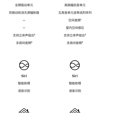
全频驱动单元
高振幅低音单元
双振动抵消无源辐射器
五高音单元波束成形阵列
—
空间音频
脚
¹
注
—
室内空间感应
支持立体声组合
脚
²
支持立体声组合
脚
²
注
注
多房间音频
脚
³
多房间音频
脚
³
注
注
Siri
Siri
智能助理
智能助理
语音识别
语音识别