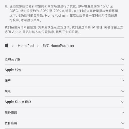
温湿度感应功能针对室内和家居场景进行了优化，即环境温度约为 15ºC 至
30ºC、相对湿度约为 30% 至 70% 的场景。在长时间以高音量播放音频等情
况下，准确性可能会降低。HomePod mini 在启动后需要一定时间对传感器进
行校准，才可显示结果。
我们会使用你所在位置，为你更快显示送货选项。我们通过你的 IP 地址，或者你在上次
访问 Apple 网站时输入的位置信息，找到了你的位置。
HomePod
购买 HomePod mini
Apple
选购及了解
Apple 钱包
账户
娱乐
Apple Store 商店
商务应用
教育应用