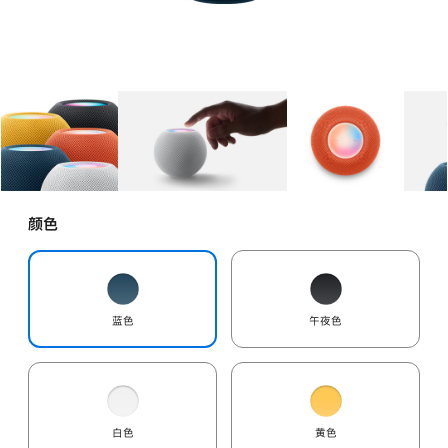
图库
图像
1
图库
图像
2
图库
图像
3
颜色
蓝色
午夜色
白色
黄色