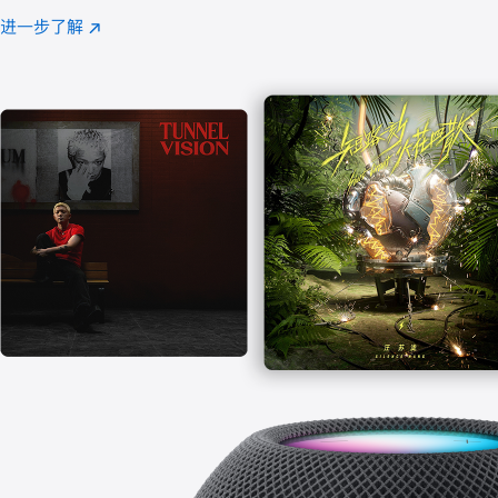
注
进一步了解
Apple
(在
Music
新
窗
口
中
打
开)