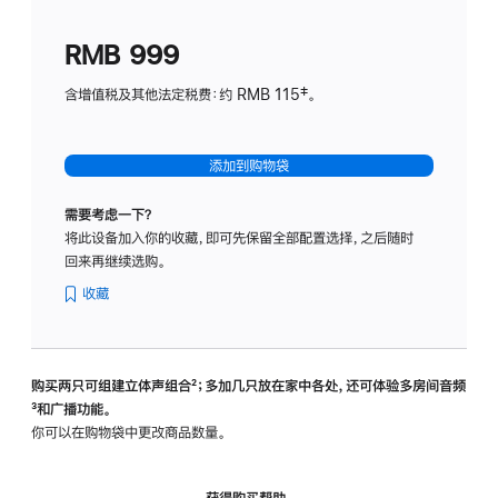
划
(适
RMB 999
用
于
含增值税及其他法定税费：约 RMB 115‡。
HomeP
mini)
添加到购物袋
需要考虑一下？
将此设备加入你的收藏，即可先保留全部配置选择，之后随时
回来再继续选购。
收藏
购买两只可组建立体声组合
脚
²；多加几只放在家中各处，还可体验多‍房‍间音频
脚
³和广播功能。
注
注
你可以在购物袋中更改商品数量。
获得购买帮助，