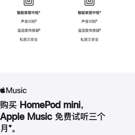
智能家居中枢
脚
⁴
智能家居中枢
脚
⁴
注
注
声音识别
脚
⁵
声音识别
脚
⁵
注
注
温湿度传感器
脚
⁶
温湿度传感器
脚
⁶
注
注
私密又安全
私密又安全
购买 HomePod mini，
Apple Music 免费试听三个
月
脚
⁺。