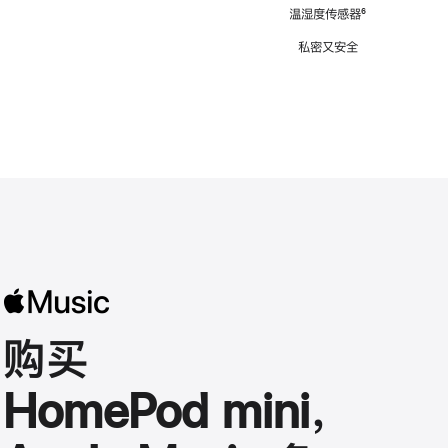
注
温湿度传感器
脚
⁶
注
私密又安全
购买
HomePod mini，