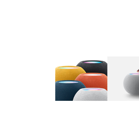
图库
图像
1