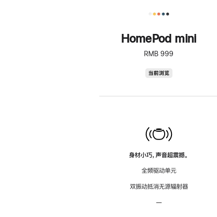
HomePod mini
RMB 999
HomePod
当前浏览
mini
身材小巧，声音超震撼。
全频驱动单元
双振动抵消无源辐射器
—