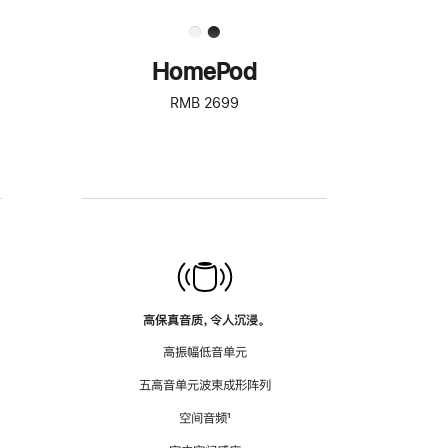
HomePod
RMB 2699
高保真音质，令人沉浸。
高振幅低音单元
五高音单元波束成形阵列
空间音频
脚
¹
注