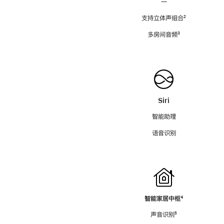
—
支持立体声组合
脚
²
注
多房间音频
脚
³
注
Siri
智能助理
语音识别
智能家居中枢
脚
⁴
注
声音识别
脚
⁵