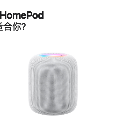
HomePod
适合你？
进
一
步
了
解
HomePod<