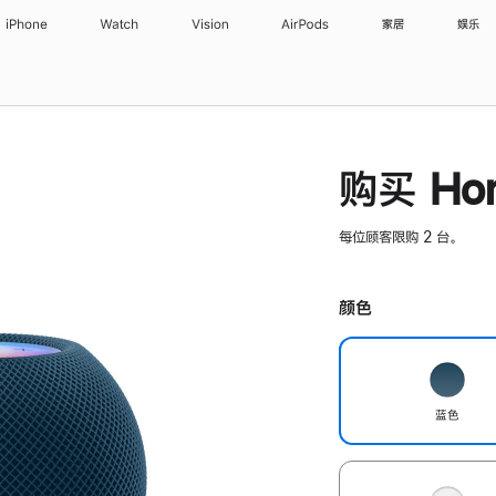
iPhone
Watch
Vision
AirPods
家居
娱乐
购买 Hom
每位顾客限购 2 台。
颜色
蓝色