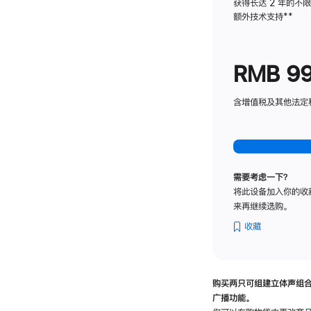
获得长达 2 年的不
额外技术支持
脚
**
注
RMB 9
含增值税及其他法定税费
需要考虑一下？
将此设备加入你的收
来再继续选购。
收藏
购买两只可组建立体声组
广播功能。