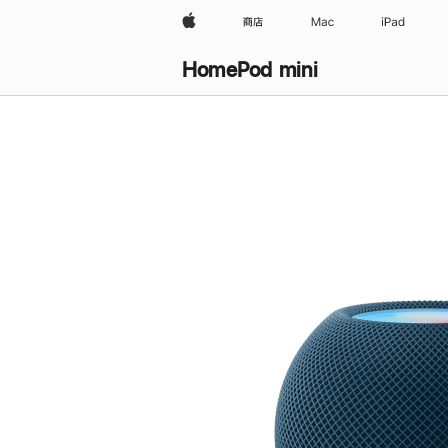
Apple
商店
Mac
iPad
HomePod mini
购
买
HomePod mini