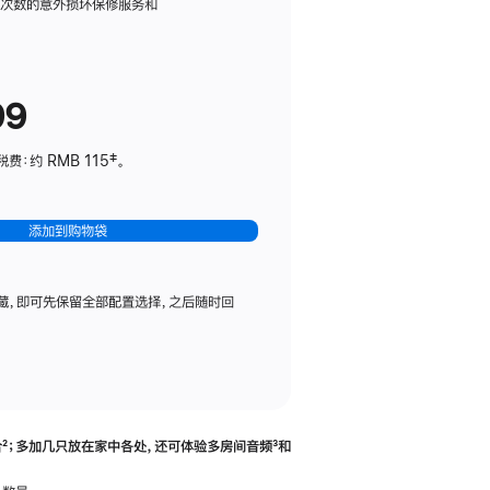
务
限次数的意外损坏保修服务和
计
划
(适
99
用
于
：约 RMB 115‡。
HomePod
mini)
添加到购物袋
藏，即可先保留全部配置选择，之后随时回
合
脚
²；多加几只放在家中各处，还可体验多‍房‍间音频
脚
³和
注
注