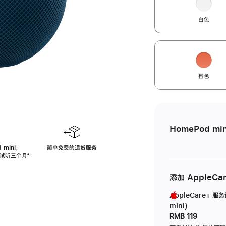
白色
橙色
HomePod min
 mini，
简单免费的退货服务
免费试听三个月
脚
⁺
注
添加 AppleCa
AppleCare+ 服
mini)
RMB 119