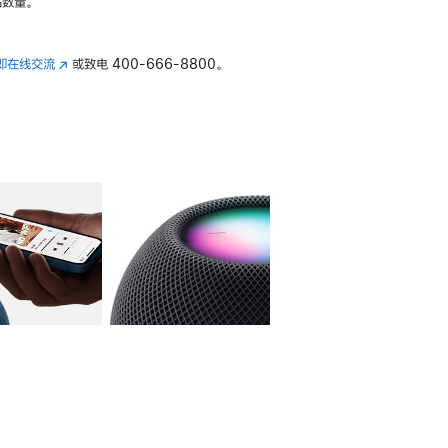
数量。
即在线交流
(在
或致电
400-666-8800。
新
窗
口
中
打
开)
库
图像
4
图库
图像
5