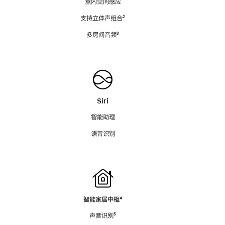
室内空间感应
支持立体声组合
脚
²
注
多房间音频
脚
³
注
Siri
智能助理
语音识别
智能家居中枢
脚
⁴
注
声音识别
脚
⁵