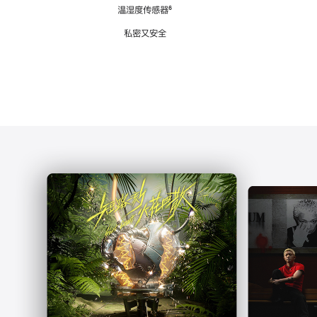
注
温湿度传感器
脚
⁶
注
私密又安全