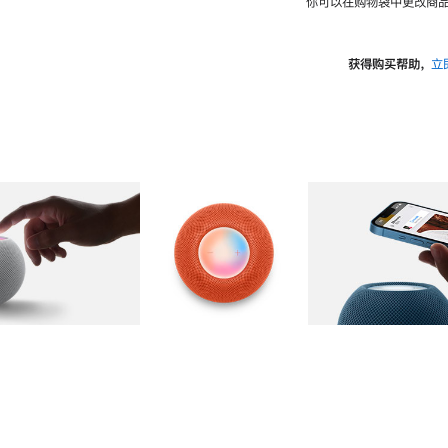
你可以在购物袋中更改商品
获得购买帮助，
立
图库
图像
2
图库
图像
3
图