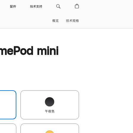
配件
技术支持
概览
技术规格
ePod mini
午夜色