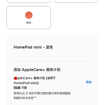
橙色
HomePod mini - 蓝色
添加 AppleCare+ 服务计划
AppleCare+ 服务计划 (适用于
AppleC
添加
HomePod mini)
服
RMB 119
务
获得长达 2 年的不限次数的意外损坏保修服务
和额外技术支持
脚
**
计
注