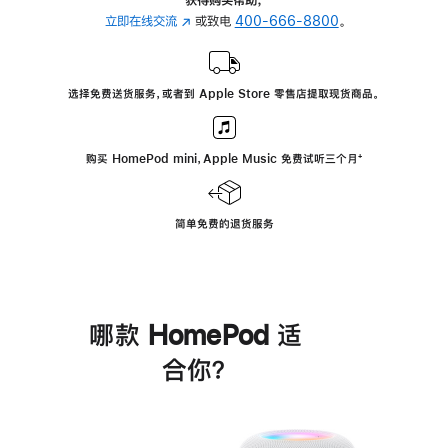
立即在线交流
(在
或致电
400-666-8800
。
新
窗
口
选择免费送货服务，或者到 Apple Store 零售店提取现货商品。
中
打
开)
购买 HomePod mini，Apple Music 免费试听三个月
脚
⁺
注
简单免费的退货服务
哪款 HomePod 适
合你？
进
一
步