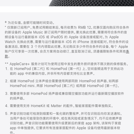
网
脚
‡ 为近似值。金额可能随时间变动。
注
页
⁺ 仅限新订阅用户。免费试用期结束后，每月收费为 RMB 12。优惠仅面向购买符合条件
页
的新设备的 Apple Music 新订阅用户限时提供。要兑换此优惠，需要将符合条件的音
频设备与运行最新版本 iOS 或 iPadOS 的 Apple 设备连接或配对。为 Apple
脚
Watch 兑换此优惠，需要与运行最新版本 iOS 的 iPhone 连接或配对。符合条件的设
备激活后，需要在 3 个月内领取此优惠。无论购买多少件符合条件的设备，每个 Apple
账户仅可享受一次优惠。会员方案将自动续订，直至取消订阅。须遵循限制条件和其他
条
款
。
(在
新
** AppleCare+ 服务计划可为使用过程中发生的意外损坏提供不限次数的保修服务。
窗
在 HomePod (第二代) 和 HomePod (第一代) 上，空间音频适用于支持此功
口
能的 app 中的兼容内容。并非所有内容都支持杜比全景声。
中
打
组建 HomePod 立体声组合需要使用两部同款 HomePod 扬声器，如两部
开)
HomePod mini、两部 HomePod (第二代) 或两部 HomePod (第一代)。
需要使用多部 HomePod 扬声器或兼容隔空播放功能并运行最新隔空播放软件
的扬声器。
需要使用支持 HomeKit 或 Matter 的配件。智能家居配件需单独购买。
声音识别功能可检测到烟雾和一氧化碳的警报声，并可在识别后向你发送通知。
当用户身处可能受到伤害的环境中，或在高风险或紧急情况下，均不应依赖声音
识别功能。声音识别功能需要使用升级更新后的家庭 app 架构，该架构于家庭
app 中单独提供。它要求所有连接家居配件的 Apple 设备均使用最新版本软
件。