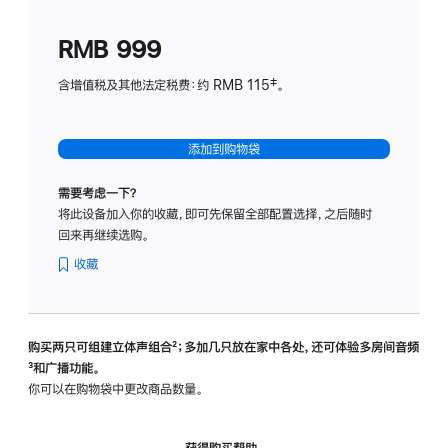
划
(适
RMB 999
用
于
含增值税及其他法定税费：约 RMB 115‡。
HomeP
mini)
添加到购物袋
需要考虑一下？
将此设备加入你的收藏，即可先保留全部配置选择，之后随时
回来再继续选购。
收藏
购买两只可组建立体声组合
脚
²；多加几只放在家中各处，还可体验多‍房‍间音频
脚
³和广播功能。
注
注
你可以在购物袋中更改商品数量。
获得购买帮助，