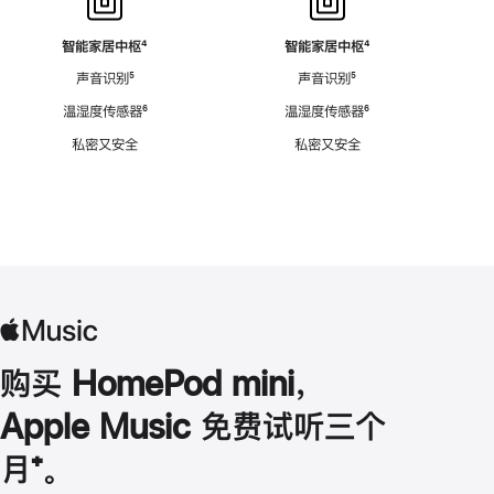
智能家居中枢
脚
⁴
智能家居中枢
脚
⁴
注
注
声音识别
脚
⁵
声音识别
脚
⁵
注
注
温湿度传感器
脚
⁶
温湿度传感器
脚
⁶
注
注
私密又安全
私密又安全
购买 HomePod mini，
Apple Music 免费试听三个
月
脚
⁺。