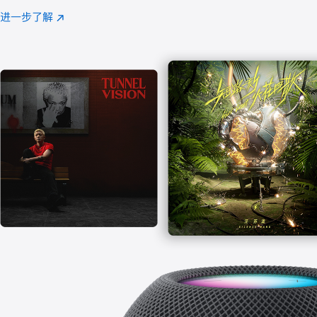
注
进一步了解
Apple
(在
Music
新
窗
口
中
打
开)