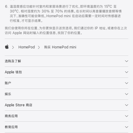
温湿度感应功能针对室内和家居场景进行了优化，即环境温度约为 15ºC 至
30ºC、相对湿度约为 30% 至 70% 的场景。在长时间以高音量播放音频等情
况下，准确性可能会降低。HomePod mini 在启动后需要一定时间对传感器进
行校准，才可显示结果。
我们会使用你所在位置，为你更快显示送货选项。我们通过你的 IP 地址，或者你在上次
访问 Apple 网站时输入的位置信息，找到了你的位置。
HomePod
购买 HomePod mini
Apple
选购及了解
Apple 钱包
账户
娱乐
Apple Store 商店
商务应用
教育应用