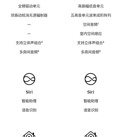
全频驱动单元
高振幅低音单元
双振动抵消无源辐射器
五高音单元波束成形阵列
—
空间音频
脚
¹
注
—
室内空间感应
支持立体声组合
脚
²
支持立体声组合
脚
²
注
注
多房间音频
脚
³
多房间音频
脚
³
注
注
Siri
Siri
智能助理
智能助理
语音识别
语音识别