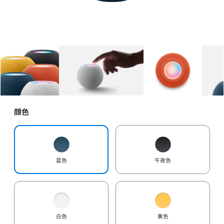
图库
图像
1
图库
图像
2
图库
图像
3
颜色
蓝色
午夜色
白色
黄色