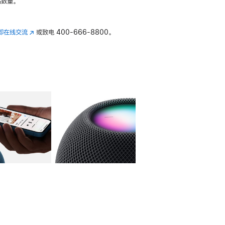
数量。
即在线交流
(在
或致电
400-666-8800。
新
窗
口
中
打
开)
库
图像
4
图库
图像
5