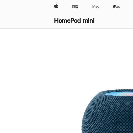
Apple
商店
Mac
iPad
HomePod mini
购
买
HomePod mini