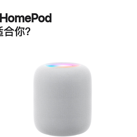
HomePod
适合你？
进
一
步
了
解
HomePod<