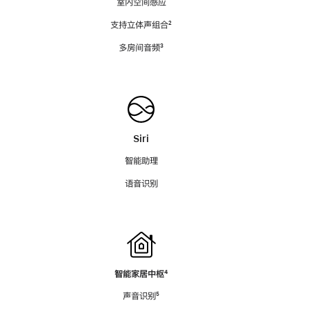
室内空间感应
支持立体声组合
脚
²
注
多房间音频
脚
³
注
Siri
智能助理
语音识别
智能家居中枢
脚
⁴
注
声音识别
脚
⁵