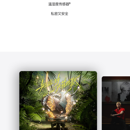
注
温湿度传感器
脚
⁶
注
私密又安全