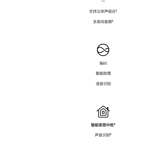
—
支持立体声组合
脚
²
注
多房间音频
脚
³
注
Siri
智能助理
语音识别
智能家居中枢
脚
⁴
注
声音识别
脚
⁵