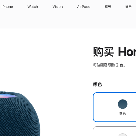
iPhone
Watch
Vision
AirPods
家居
娱乐
购买 Hom
每位顾客限购 2 台。
颜色
蓝色