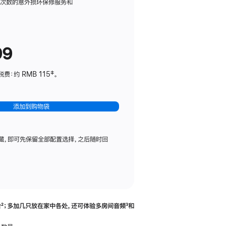
务
限次数的意外损坏保修服务和
计
划
(适
99
用
于
：约 RMB 115‡。
HomePod
mini)
添加到购物袋
藏，即可先保留全部配置选择，之后随时回
合
脚
²；多加几只放在家中各处，还可体验多‍房‍间音频
脚
³和
注
注