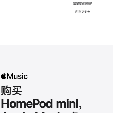
注
温湿度传感器
脚
⁶
注
私密又安全
购买
HomePod mini，