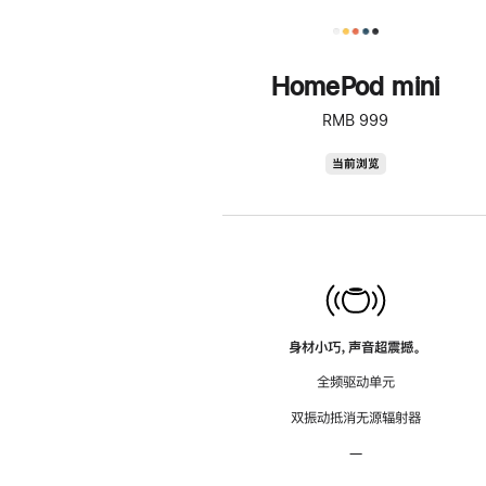
HomePod mini
RMB 999
HomePod
当前浏览
mini
身材小巧，声音超震撼。
全频驱动单元
双振动抵消无源辐射器
—