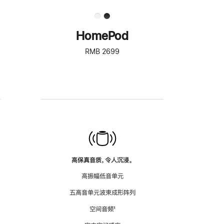
HomePod
RMB 2699
高保真音质，令人沉浸。
高振幅低音单元
五高音单元波束成形阵列
空间音频
脚
¹
注