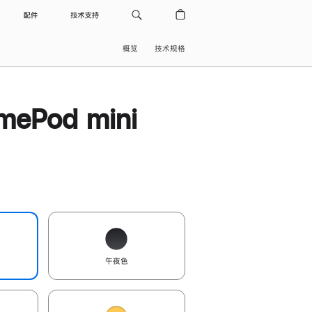
配件
技术支持
概览
技术规格
ePod mini
午夜色