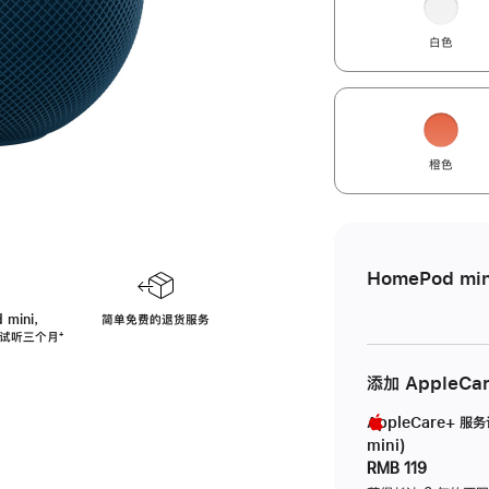
白色
橙色
HomePod min
 mini，
简单免费的退货服务
免费试听三个月
脚
⁺
注
添加 AppleCa
AppleCare+ 服
mini)
RMB 119