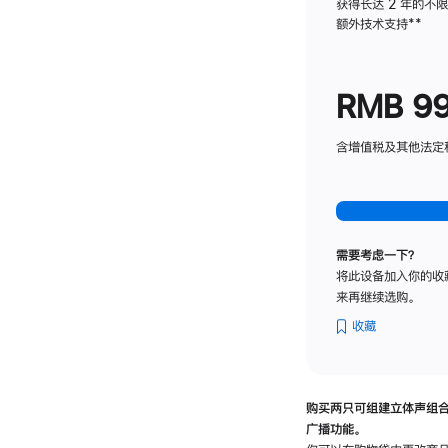
获得长达 2 年的不
额外技术支持
脚
**
注
RMB 9
含增值税及其他法定税费
需要考虑一下？
将此设备加入你的收
来再继续选购。
收藏
购买两只可组建立体声组
广播功能。