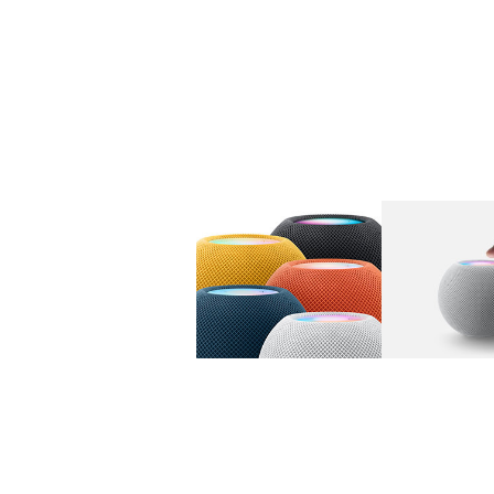
图库
图像
1