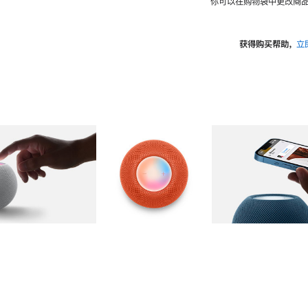
你可以在购物袋中更改商品
获得购买帮助，
立
图库
图像
2
图库
图像
3
图