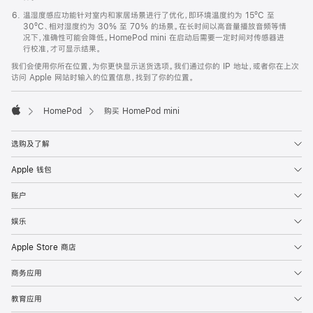
温湿度感应功能针对室内和家居场景进行了优化，即环境温度约为 15ºC 至
30ºC、相对湿度约为 30% 至 70% 的场景。在长时间以高音量播放音频等情
况下，准确性可能会降低。HomePod mini 在启动后需要一定时间对传感器进
行校准，才可显示结果。
我们会使用你所在位置，为你更快显示送货选项。我们通过你的 IP 地址，或者你在上次
访问 Apple 网站时输入的位置信息，找到了你的位置。
HomePod
购买 HomePod mini
Apple
选购及了解
Apple 钱包
账户
娱乐
Apple Store 商店
商务应用
教育应用