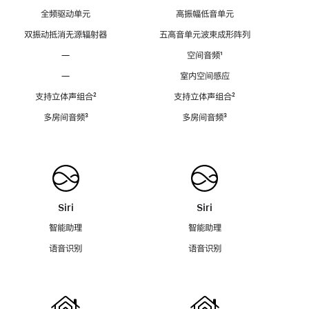
全频驱动单元
高振幅低音单元
双振动抵消无源辐射器
五高音单元波束成形阵列
—
空间音频
脚
¹
注
—
室内空间感应
支持立体声组合
脚
²
支持立体声组合
脚
²
注
注
多房间音频
脚
³
多房间音频
脚
³
注
注
Siri
Siri
智能助理
智能助理
语音识别
语音识别