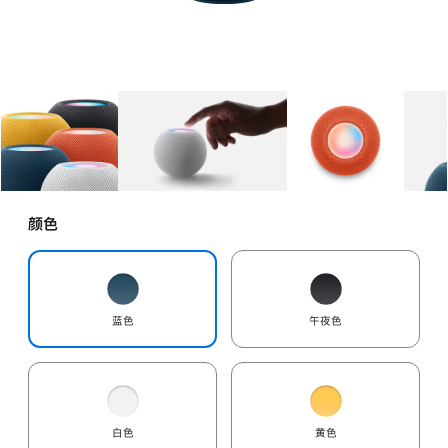
图库
图像
1
图库
图像
2
图库
图像
3
颜色
蓝色
午夜色
白色
黄色