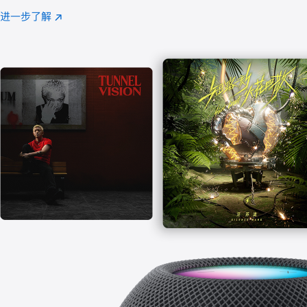
注
进一步了解
Apple
(在
Music
新
窗
口
中
打
开)