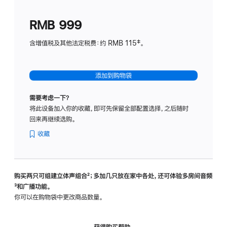
划
(适
RMB 999
用
于
含增值税及其他法定税费：约 RMB 115‡。
HomeP
mini)
添加到购物袋
需要考虑一下？
将此设备加入你的收藏，即可先保留全部配置选择，之后随时
回来再继续选购。
收藏
购买两只可组建立体声组合
脚
²；多加几只放在家中各处，还可体验多‍房‍间音频
脚
³和广播功能。
注
注
你可以在购物袋中更改商品数量。
获得购买帮助，