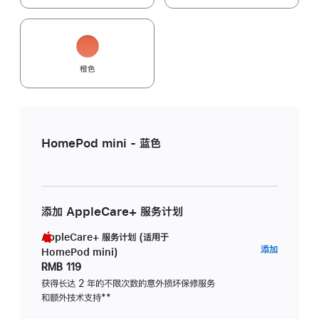
橙色
HomePod mini - 蓝色
添加 AppleCare+ 服务计划
AppleCare+ 服务计划 (适用于
AppleC
添加
HomePod mini)
服
RMB 119
务
获得长达 2 年的不限次数的意外损坏保修服务
和额外技术支持
脚
**
计
注