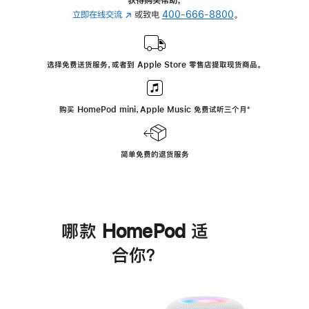
立即在线交流
(在
或致电
400-666-8800
。
新
窗
口
选择免费送货服务，或者到 Apple Store 零售店提取现货商品。
中
打
开)
购买 HomePod mini，Apple Music 免费试听三个月
脚
⁺
注
简单免费的退货服务
哪款 HomePod 适
合你？
进
一
步