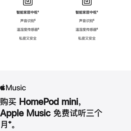
智能家居中枢
脚
⁴
智能家居中枢
脚
⁴
注
注
声音识别
脚
⁵
声音识别
脚
⁵
注
注
温湿度传感器
脚
⁶
温湿度传感器
脚
⁶
注
注
私密又安全
私密又安全
购买 HomePod mini，
Apple Music 免费试听三个
月
脚
⁺。