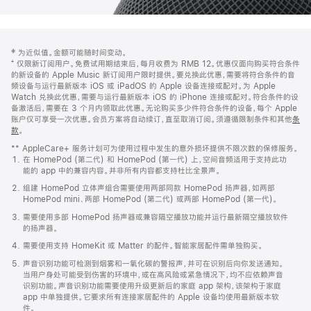
网
脚
‡ 为近似值。金额可能随时间变动。
注
页
⁺ 仅限新订阅用户。免费试用期结束后，每月收费为 RMB 12。优惠仅面向购买符合条件
页
的新设备的 Apple Music 新订阅用户限时提供。要兑换此优惠，需要将符合条件的音
频设备与运行最新版本 iOS 或 iPadOS 的 Apple 设备连接或配对。为 Apple
脚
Watch 兑换此优惠，需要与运行最新版本 iOS 的 iPhone 连接或配对。符合条件的设
备激活后，需要在 3 个月内领取此优惠。无论购买多少件符合条件的设备，每个 Apple
账户仅可享受一次优惠。会员方案将自动续订，直至取消订阅。须遵循限制条件和其他
条
款
。
(在
新
** AppleCare+ 服务计划可为使用过程中发生的意外损坏提供不限次数的保修服务。
窗
在 HomePod (第二代) 和 HomePod (第一代) 上，空间音频适用于支持此功
口
能的 app 中的兼容内容。并非所有内容都支持杜比全景声。
中
打
组建 HomePod 立体声组合需要使用两部同款 HomePod 扬声器，如两部
开)
HomePod mini、两部 HomePod (第二代) 或两部 HomePod (第一代)。
需要使用多部 HomePod 扬声器或兼容隔空播放功能并运行最新隔空播放软件
的扬声器。
需要使用支持 HomeKit 或 Matter 的配件。智能家居配件需单独购买。
声音识别功能可检测到烟雾和一氧化碳的警报声，并可在识别后向你发送通知。
当用户身处可能受到伤害的环境中，或在高风险或紧急情况下，均不应依赖声音
识别功能。声音识别功能需要使用升级更新后的家庭 app 架构，该架构于家庭
app 中单独提供。它要求所有连接家居配件的 Apple 设备均使用最新版本软
件。