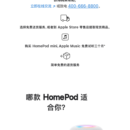
立即在线交流
(在
或致电
400-666-8800
。
新
窗
口
选择免费送货服务，或者到 Apple Store 零售店提取现货商品。
中
打
开)
购买 HomePod mini，Apple Music 免费试听三个月
脚
⁺
注
简单免费的退货服务
哪款 HomePod 适
合你？
进
一
步