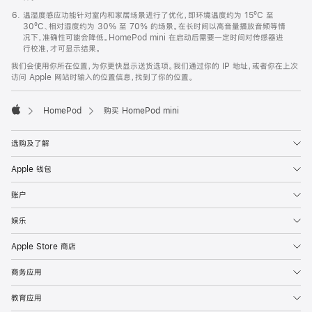
温湿度感应功能针对室内和家居场景进行了优化，即环境温度约为 15ºC 至
30ºC、相对湿度约为 30% 至 70% 的场景。在长时间以高音量播放音频等情
况下，准确性可能会降低。HomePod mini 在启动后需要一定时间对传感器进
行校准，才可显示结果。
我们会使用你所在位置，为你更快显示送货选项。我们通过你的 IP 地址，或者你在上次
访问 Apple 网站时输入的位置信息，找到了你的位置。
HomePod
购买 HomePod mini
Apple
选购及了解
Apple 钱包
账户
娱乐
Apple Store 商店
商务应用
教育应用