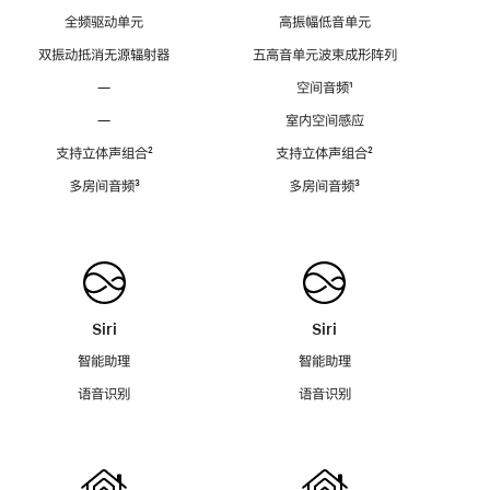
全频驱动单元
高振幅低音单元
双振动抵消无源辐射器
五高音单元波束成形阵列
—
空间音频
脚
¹
注
—
室内空间感应
支持立体声组合
脚
²
支持立体声组合
脚
²
注
注
多房间音频
脚
³
多房间音频
脚
³
注
注
Siri
Siri
智能助理
智能助理
语音识别
语音识别