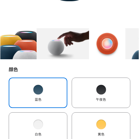
图库
图像
1
图库
图像
2
图库
图像
3
颜色
蓝色
午夜色
白色
黄色