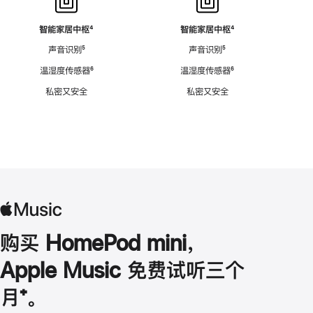
智能家居中枢
脚
⁴
智能家居中枢
脚
⁴
注
注
声音识别
脚
⁵
声音识别
脚
⁵
注
注
温湿度传感器
脚
⁶
温湿度传感器
脚
⁶
注
注
私密又安全
私密又安全
购买 HomePod mini，
Apple Music 免费试听三个
月
脚
⁺。