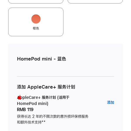
橙色
HomePod mini - 蓝色
添加 AppleCare+ 服务计划
AppleCare+ 服务计划 (适用于
AppleC
添加
HomePod mini)
服
RMB 119
务
获得长达 2 年的不限次数的意外损坏保修服务
和额外技术支持
脚
**
计
注