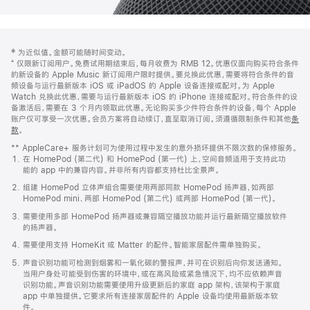
网
脚
‡ 为近似值。金额可能随时间变动。
注
页
⁺ 仅限新订阅用户。免费试用期结束后，每月收费为 RMB 12。优惠仅面向购买符合条件
页
的新设备的 Apple Music 新订阅用户限时提供。要兑换此优惠，需要将符合条件的音
频设备与运行最新版本 iOS 或 iPadOS 的 Apple 设备连接或配对。为 Apple
脚
Watch 兑换此优惠，需要与运行最新版本 iOS 的 iPhone 连接或配对。符合条件的设
备激活后，需要在 3 个月内领取此优惠。无论购买多少件符合条件的设备，每个 Apple
账户仅可享受一次优惠。会员方案将自动续订，直至取消订阅。须遵循限制条件和其他
条
款
。
(在
新
** AppleCare+ 服务计划可为使用过程中发生的意外损坏提供不限次数的保修服务。
窗
在 HomePod (第二代) 和 HomePod (第一代) 上，空间音频适用于支持此功
口
能的 app 中的兼容内容。并非所有内容都支持杜比全景声。
中
打
组建 HomePod 立体声组合需要使用两部同款 HomePod 扬声器，如两部
开)
HomePod mini、两部 HomePod (第二代) 或两部 HomePod (第一代)。
需要使用多部 HomePod 扬声器或兼容隔空播放功能并运行最新隔空播放软件
的扬声器。
需要使用支持 HomeKit 或 Matter 的配件。智能家居配件需单独购买。
声音识别功能可检测到烟雾和一氧化碳的警报声，并可在识别后向你发送通知。
当用户身处可能受到伤害的环境中，或在高风险或紧急情况下，均不应依赖声音
识别功能。声音识别功能需要使用升级更新后的家庭 app 架构，该架构于家庭
app 中单独提供。它要求所有连接家居配件的 Apple 设备均使用最新版本软
件。