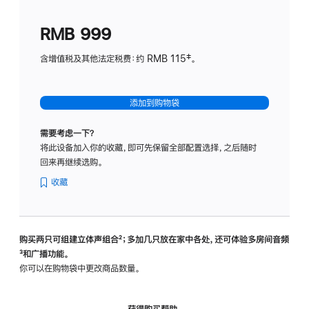
划
(适
RMB 999
用
于
含增值税及其他法定税费：约 RMB 115‡。
HomeP
mini)
添加到购物袋
需要考虑一下？
将此设备加入你的收藏，即可先保留全部配置选择，之后随时
回来再继续选购。
收藏
购买两只可组建立体声组合
脚
²；多加几只放在家中各处，还可体验多‍房‍间音频
脚
³和广播功能。
注
注
你可以在购物袋中更改商品数量。
获得购买帮助，