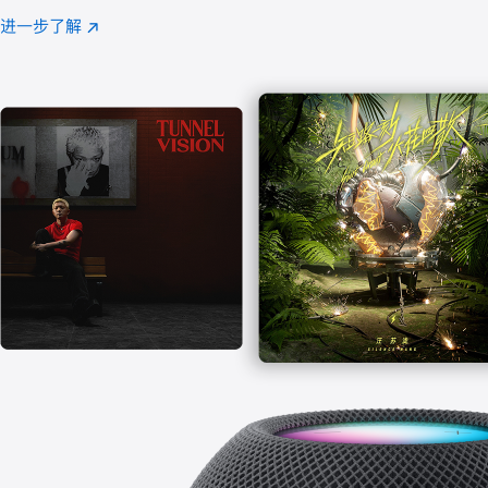
注
进一步了解
Apple
(在
Music
新
窗
口
中
打
开)