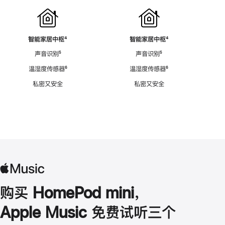
智能家居中枢
脚
⁴
智能家居中枢
脚
⁴
注
注
声音识别
脚
⁵
声音识别
脚
⁵
注
注
温湿度传感器
脚
⁶
温湿度传感器
脚
⁶
注
注
私密又安全
私密又安全
购买 HomePod mini，
Apple Music 免费试听三个