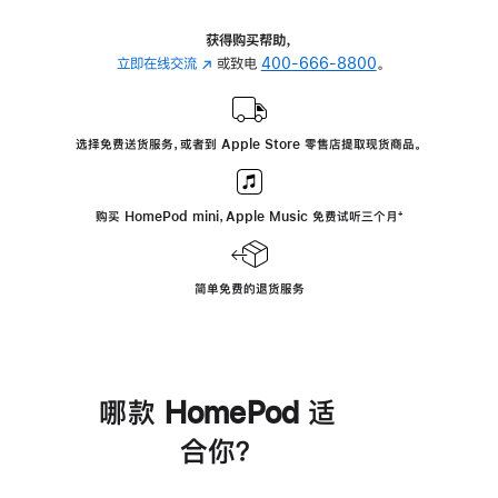
获得购买帮助，
立即在线交流
(在
或致电
400-666-8800
。
新
窗
口
选择免费送货服务，或者到 Apple Store 零售店提取现货商品。
中
打
开)
购买 HomePod mini，Apple Music 免费试听三个月
脚
⁺
注
简单免费的退货服务
哪款 HomePod 适
合你？
进