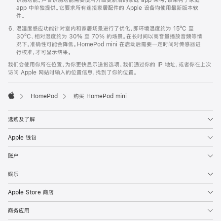
app 中单独提供。它要求所有连接家居配件的 Apple 设备均使用最新版本软
件。
温湿度感应功能针对室内和家居场景进行了优化，即环境温度约为 15ºC 至
30ºC、相对湿度约为 30% 至 70% 的场景。在长时间以高音量播放音频等情
况下，准确性可能会降低。HomePod mini 在启动后需要一定时间对传感器进
行校准，才可显示结果。
我们会使用你所在位置，为你更快显示送货选项。我们通过你的 IP 地址，或者你在上次
访问 Apple 网站时输入的位置信息，找到了你的位置。
HomePod
购买 HomePod mini
Apple
选购及了解
Apple 钱包
账户
娱乐
Apple Store 商店
商务应用