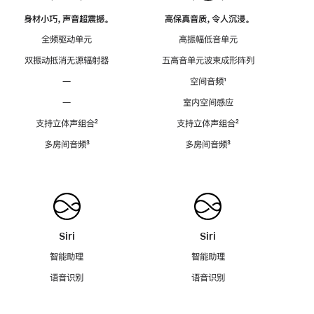
身材小巧，声音超震撼。
高保真音质，令人沉浸。
全频驱动单元
高振幅低音单元
双振动抵消无源辐射器
五高音单元波束成形阵列
—
空间音频
脚
¹
注
—
室内空间感应
支持立体声组合
脚
²
支持立体声组合
脚
²
注
注
多房间音频
脚
³
多房间音频
脚
³
注
注
Siri
Siri
智能助理
智能助理
语音识别
语音识别