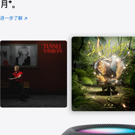
月
脚
⁺。
注
进一步了解
Apple
(在
Music
新
窗
口
中
打
开)