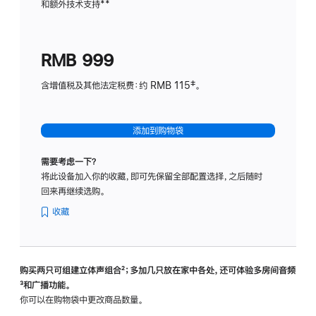
和额外技术支持
脚
**
计
注
划
(适
RMB 999
用
于
含增值税及其他法定税费：约 RMB 115‡。
HomeP
mini)
添加到购物袋
需要考虑一下？
将此设备加入你的收藏，即可先保留全部配置选择，之后随时
回来再继续选购。
收藏
购买两只可组建立体声组合
脚
²；多加几只放在家中各处，还可体验多‍房‍间音频
脚
³和广播功能。
注
注
你可以在购物袋中更改商品数量。