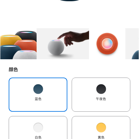
图库
图像
1
图库
图像
2
图库
图像
3
颜色
蓝色
午夜色
白色
黄色