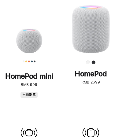
一
步
了
解
HomePod<
HomePod
HomePod mini
RMB 2699
RMB 999
HomePod
当前浏览
mini