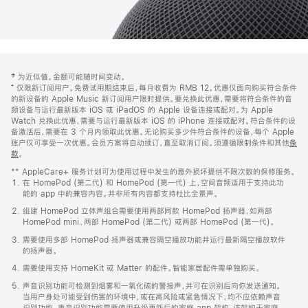
网
脚
‡ 为近似值。金额可能随时间变动。
注
页
⁺ 仅限新订阅用户。免费试用期结束后，每月收费为 RMB 12。优惠仅面向购买符合条件
页
的新设备的 Apple Music 新订阅用户限时提供。要兑换此优惠，需要将符合条件的音
频设备与运行最新版本 iOS 或 iPadOS 的 Apple 设备连接或配对。为 Apple
脚
Watch 兑换此优惠，需要与运行最新版本 iOS 的 iPhone 连接或配对。符合条件的设
备激活后，需要在 3 个月内领取此优惠。无论购买多少件符合条件的设备，每个 Apple
账户仅可享受一次优惠。会员方案将自动续订，直至取消订阅。须遵循限制条件和其他
条
款
。
(在
新
** AppleCare+ 服务计划可为使用过程中发生的意外损坏提供不限次数的保修服务。
窗
在 HomePod (第二代) 和 HomePod (第一代) 上，空间音频适用于支持此功
口
能的 app 中的兼容内容。并非所有内容都支持杜比全景声。
中
打
组建 HomePod 立体声组合需要使用两部同款 HomePod 扬声器，如两部
开)
HomePod mini、两部 HomePod (第二代) 或两部 HomePod (第一代)。
需要使用多部 HomePod 扬声器或兼容隔空播放功能并运行最新隔空播放软件
的扬声器。
需要使用支持 HomeKit 或 Matter 的配件。智能家居配件需单独购买。
声音识别功能可检测到烟雾和一氧化碳的警报声，并可在识别后向你发送通知。
当用户身处可能受到伤害的环境中，或在高风险或紧急情况下，均不应依赖声音
识别功能。声音识别功能需要使用升级更新后的家庭 app 架构，该架构于家庭