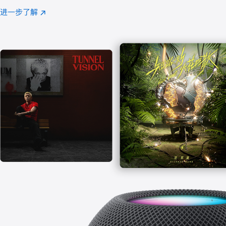
注
进一步了解
Apple
(在
Music
新
窗
口
中
打
开)