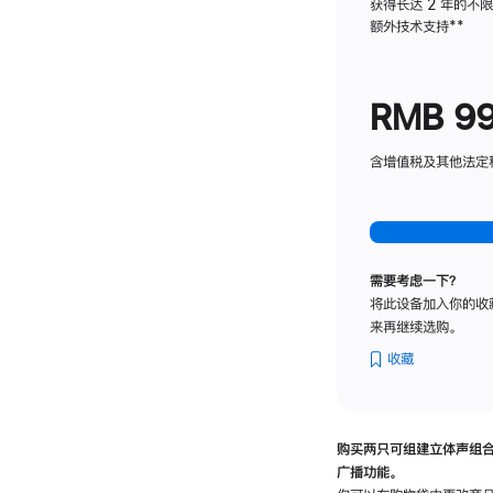
获得长达 2 年的不
额外技术支持
脚
**
注
RMB 9
含增值税及其他法定税费
需要考虑一下？
将此设备加入你的收
来再继续选购。
收藏
购买两只可组建立体声组
广播功能。