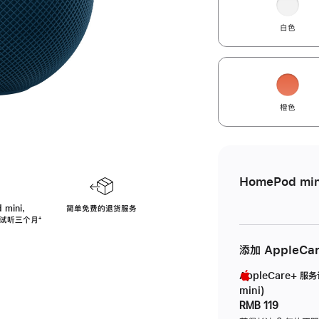
白色
橙色
HomePod min
 mini，
简单免费的退货服务
免费试听三个月
脚
⁺
注
添加 AppleCa
AppleCare+ 服
mini)
RMB 119