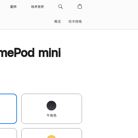
配件
技术支持
概览
技术规格
ePod mini
午夜色