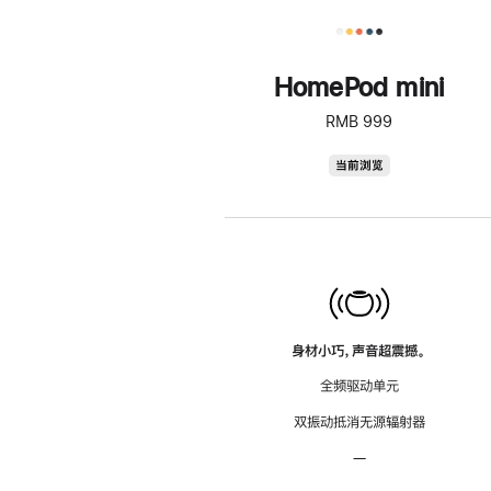
HomePod mini
RMB 999
HomePod
当前浏览
mini
身材小巧，声音超震撼。
全频驱动单元
双振动抵消无源辐射器
—