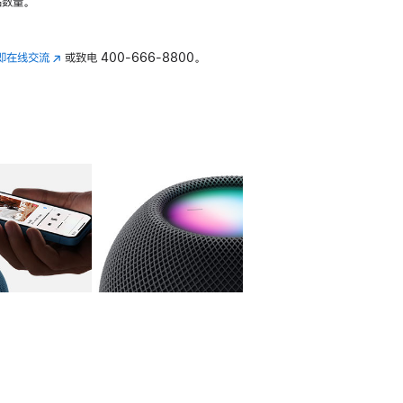
数量。
即在线交流
(在
或致电
400-666-8800。
新
窗
口
中
打
开)
库
图像
4
图库
图像
5