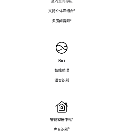
室内空间感应
支持立体声组合
脚
²
注
多房间音频
脚
³
注
Siri
智能助理
语音识别
智能家居中枢
脚
⁴
注
声音识别
脚
⁵