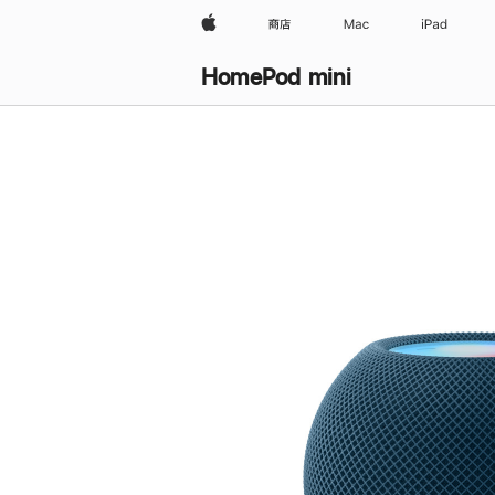
Apple
商店
Mac
iPad
HomePod mini
购
买
HomePod mini