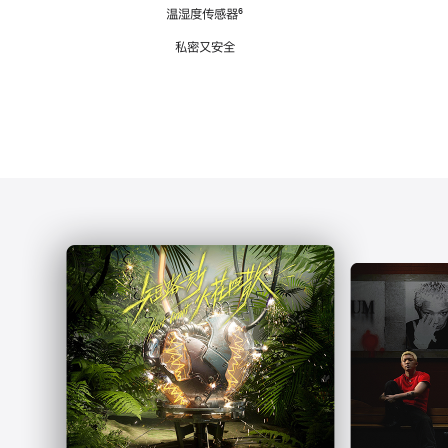
注
温湿度传感器
脚
⁶
注
私密又安全