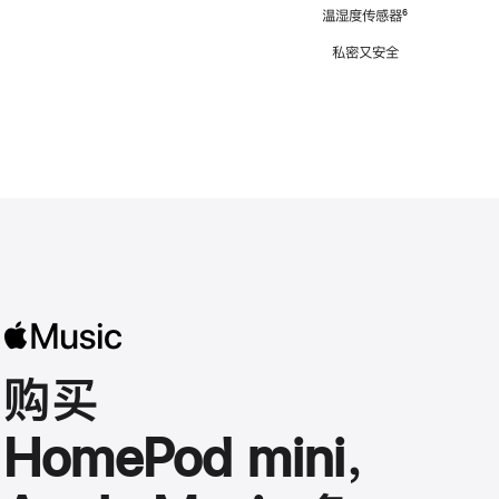
注
温湿度传感器
脚
⁶
注
私密又安全
购买
HomePod mini，