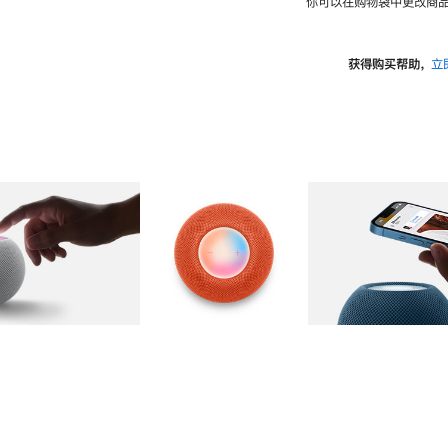
你可以在购物袋中更改商品
获得购买帮助，
立
图库
图像
2
图库
图像
3
图