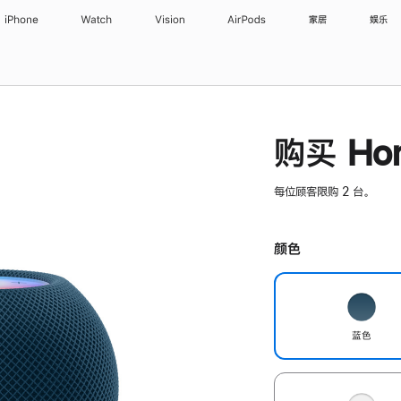
iPhone
Watch
Vision
AirPods
家居
娱乐
购买 Hom
每位顾客限购 2 台。
颜色
蓝色