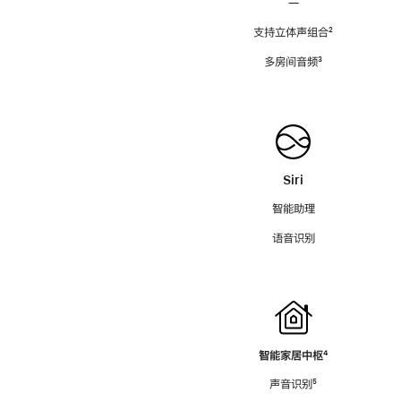
—
支持立体声组合
脚
²
注
多房间音频
脚
³
注
Siri
智能助理
语音识别
智能家居中枢
脚
⁴
注
声音识别
脚
⁵