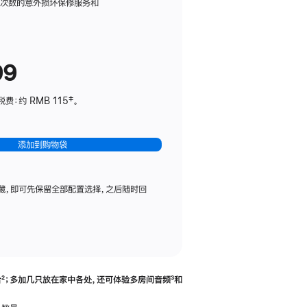
务
限次数的意外损坏保修服务和
计
划
(适
99
用
于
：约 RMB 115‡。
HomePod
mini)
添加到购物袋
藏，即可先保留全部配置选择，之后随时回
合
脚
²；多加几只放在家中各处，还可体验多‍房‍间音频
脚
³和
注
注