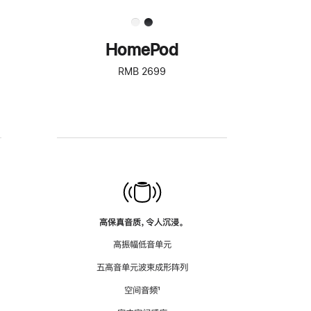
HomePod
RMB 2699
高保真音质，令人沉浸。
高振幅低音单元
五高音单元波束成形阵列
空间音频
脚
¹
注