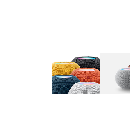
图库
图像
1