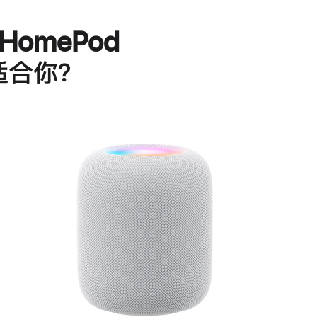
HomePod
适合你？
进
一
步
了
解
HomePod<