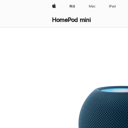
Apple
商店
Mac
iPad
HomePod mini
购
买
HomePod mini