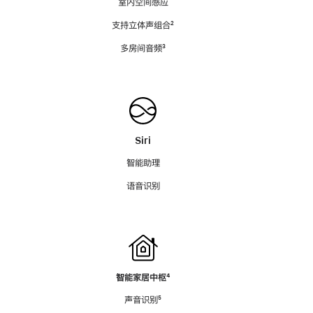
室内空间感应
支持立体声组合
脚
²
注
多房间音频
脚
³
注
Siri
智能助理
语音识别
智能家居中枢
脚
⁴
注
声音识别
脚
⁵