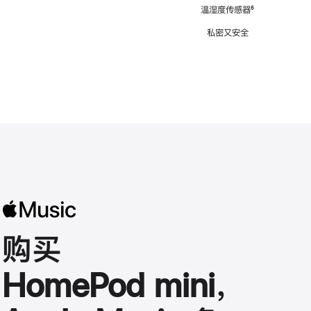
注
温湿度传感器
脚
⁶
注
私密又安全
购买
HomePod mini，