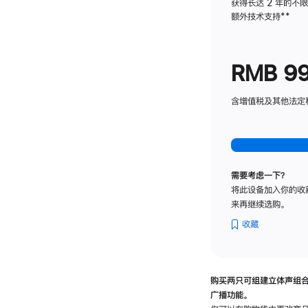
获得长达 2 年的不
额外技术支持
脚
**
注
RMB 9
含增值税及其他法定税费
需要考虑一下？
将此设备加入你的收
来再继续选购。
收藏
购买两只可组建立体声组
广播功能。