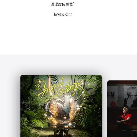
注
温湿度传感器
脚
⁶
注
私密又安全