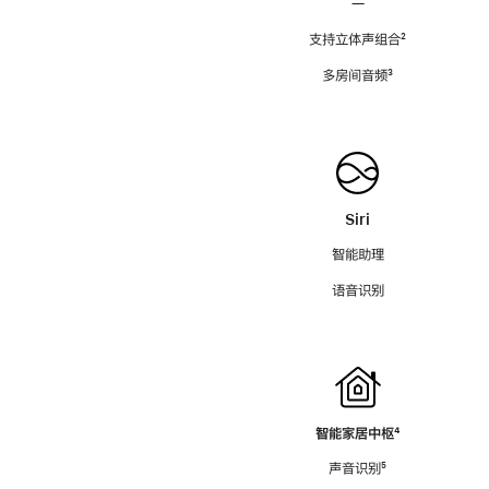
—
支持立体声组合
脚
²
注
多房间音频
脚
³
注
Siri
智能助理
语音识别
智能家居中枢
脚
⁴
注
声音识别
脚
⁵