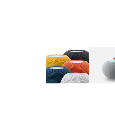
图库
图像
1