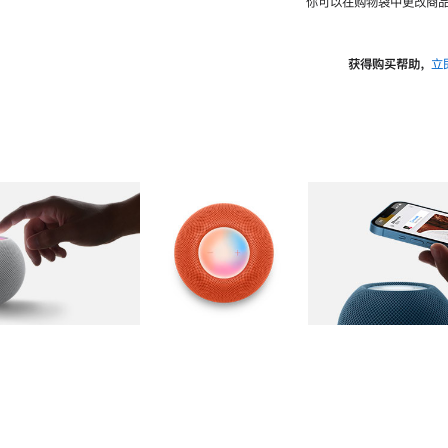
你可以在购物袋中更改商品
获得购买帮助，
立
图库
图像
2
图库
图像
3
图