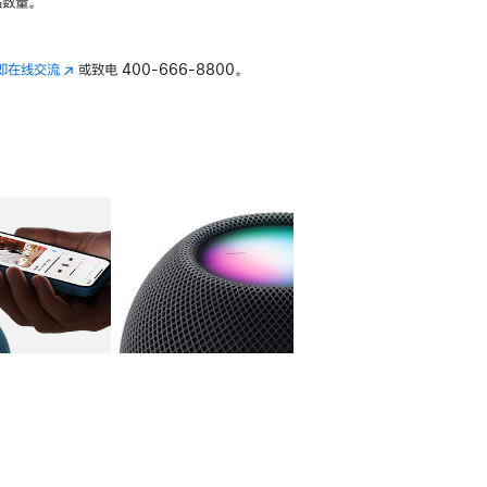
数量。
即在线交流
(在
或致电
400-666-8800。
新
窗
口
中
打
开)
库
图像
4
图库
图像
5