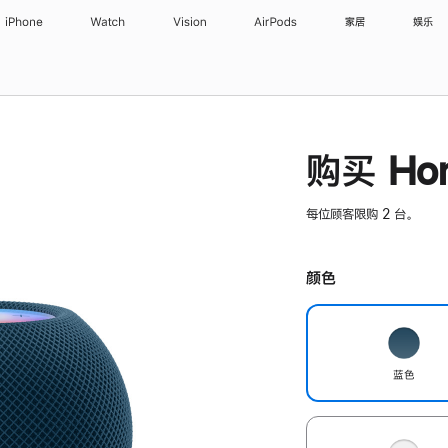
iPhone
Watch
Vision
AirPods
家居
娱乐
购买 Hom
每位顾客限购 2 台。
颜色
蓝色