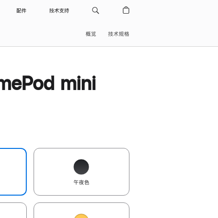
配件
技术支持
概览
技术规格
ePod mini
午夜色