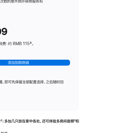
务
限次数的意外损坏保修服务和
计
划
(适
99
用
于
：约 RMB 115‡。
HomePod
mini)
添加到购物袋
藏，即可先保留全部配置选择，之后随时回
合
脚
²；多加几只放在家中各处，还可体验多‍房‍间音频
脚
³和
注
注