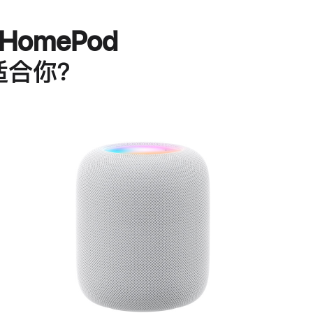
HomePod
适合你？
进
一
步
了
解
HomePod<