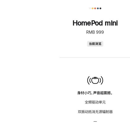
HomePod mini
RMB 999
HomePod
当前浏览
mini
身材小巧，声音超震撼。
全频驱动单元
双振动抵消无源辐射器
—