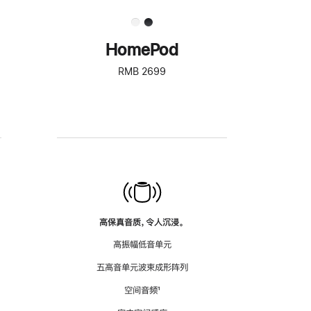
HomePod
RMB 2699
高保真音质，令人沉浸。
高振幅低音单元
五高音单元波束成形阵列
空间音频
脚
¹
注