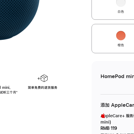
白色
橙色
HomePod min
 mini，
简单免费的退货服务
免费试听三个月
脚
⁺
注
添加 AppleCa
AppleCare+ 服
mini)
RMB 119