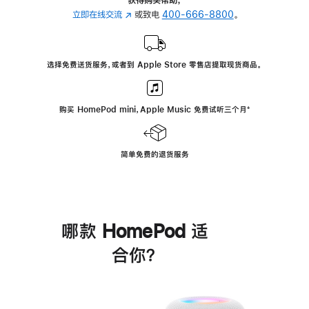
立即在线交流
(在
或致电
400-666-8800
。
新
窗
口
选择免费送货服务，或者到 Apple Store 零售店提取现货商品。
中
打
开)
购买 HomePod mini，Apple Music 免费试听三个月
脚
⁺
注
简单免费的退货服务
哪款 HomePod 适
合你？
进
一
步