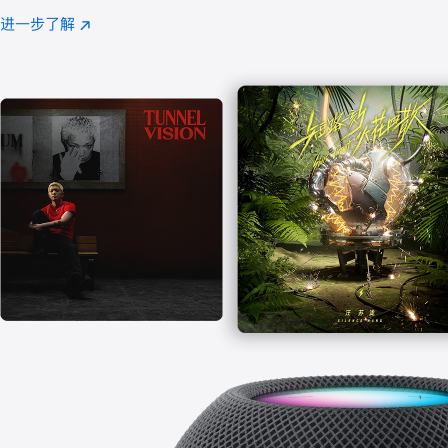
注
进一步了解
Apple
(在
Music
新
窗
口
中
打
开)