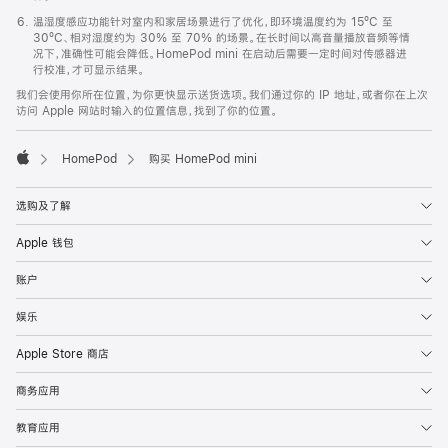
温湿度感应功能针对室内和家居场景进行了优化，即环境温度约为 15ºC 至
30ºC、相对湿度约为 30% 至 70% 的场景。在长时间以高音量播放音频等情
况下，准确性可能会降低。HomePod mini 在启动后需要一定时间对传感器进
行校准，才可显示结果。
我们会使用你所在位置，为你更快显示送货选项。我们通过你的 IP 地址，或者你在上次
访问 Apple 网站时输入的位置信息，找到了你的位置。
HomePod
购买 HomePod mini
Apple
选购及了解
Apple 钱包
账户
娱乐
Apple Store 商店
商务应用
教育应用