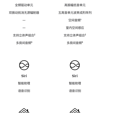
全频驱动单元
高振幅低音单元
双振动抵消无源辐射器
五高音单元波束成形阵列
—
空间音频
脚
¹
注
—
室内空间感应
支持立体声组合
脚
²
支持立体声组合
脚
²
注
注
多房间音频
脚
³
多房间音频
脚
³
注
注
Siri
Siri
智能助理
智能助理
语音识别
语音识别