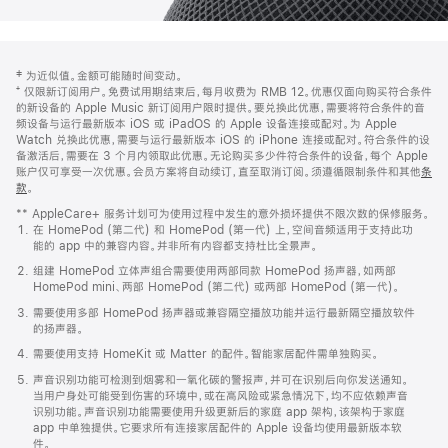
网
脚
‡ 为近似值。金额可能随时间变动。
注
页
⁺ 仅限新订阅用户。免费试用期结束后，每月收费为 RMB 12。优惠仅面向购买符合条件
页
的新设备的 Apple Music 新订阅用户限时提供。要兑换此优惠，需要将符合条件的音
频设备与运行最新版本 iOS 或 iPadOS 的 Apple 设备连接或配对。为 Apple
脚
Watch 兑换此优惠，需要与运行最新版本 iOS 的 iPhone 连接或配对。符合条件的设
备激活后，需要在 3 个月内领取此优惠。无论购买多少件符合条件的设备，每个 Apple
账户仅可享受一次优惠。会员方案将自动续订，直至取消订阅。须遵循限制条件和其他
条
款
。
(在
新
** AppleCare+ 服务计划可为使用过程中发生的意外损坏提供不限次数的保修服务。
窗
在 HomePod (第二代) 和 HomePod (第一代) 上，空间音频适用于支持此功
口
能的 app 中的兼容内容。并非所有内容都支持杜比全景声。
中
打
组建 HomePod 立体声组合需要使用两部同款 HomePod 扬声器，如两部
开)
HomePod mini、两部 HomePod (第二代) 或两部 HomePod (第一代)。
需要使用多部 HomePod 扬声器或兼容隔空播放功能并运行最新隔空播放软件
的扬声器。
需要使用支持 HomeKit 或 Matter 的配件。智能家居配件需单独购买。
声音识别功能可检测到烟雾和一氧化碳的警报声，并可在识别后向你发送通知。
当用户身处可能受到伤害的环境中，或在高风险或紧急情况下，均不应依赖声音
识别功能。声音识别功能需要使用升级更新后的家庭 app 架构，该架构于家庭
app 中单独提供。它要求所有连接家居配件的 Apple 设备均使用最新版本软
件。