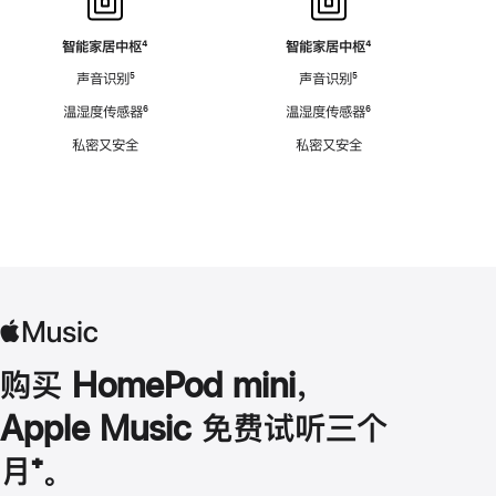
智能家居中枢
脚
⁴
智能家居中枢
脚
⁴
注
注
声音识别
脚
⁵
声音识别
脚
⁵
注
注
温湿度传感器
脚
⁶
温湿度传感器
脚
⁶
注
注
私密又安全
私密又安全
购买 HomePod mini，
Apple Music 免费试听三个
月
脚
⁺。