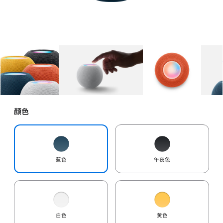
图库
图像
1
图库
图像
2
图库
图像
3
颜色
蓝色
午夜色
白色
黄色