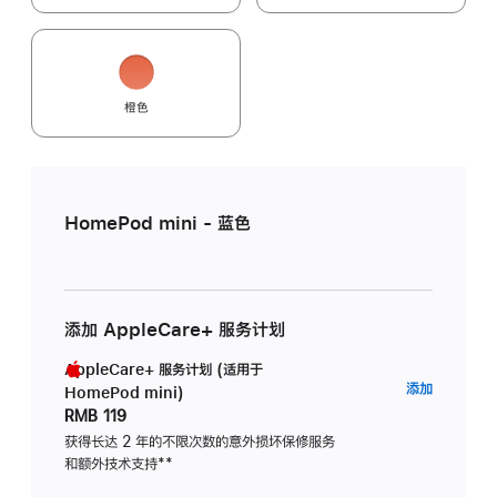
橙色
HomePod mini - 蓝色
添加 AppleCare+ 服务计划
AppleCare+ 服务计划 (适用于
AppleC
添加
HomePod mini)
服
RMB 119
务
获得长达 2 年的不限次数的意外损坏保修服务
和额外技术支持
脚
**
计
注