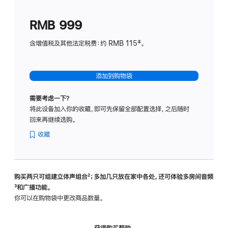
划
(适
RMB 999
用
于
含增值税及其他法定税费：约 RMB 115‡。
HomeP
mini)
添加到购物袋
需要考虑一下？
将此设备加入你的收藏，即可先保留全部配置选择，之后随时
回来再继续选购。
收藏
购买两只可组建立体声组合
脚
²；多加几只放在家中各处，还可体验多‍房‍间音频
脚
³和广播功能。
注
注
你可以在购物袋中更改商品数量。
获得购买帮助，