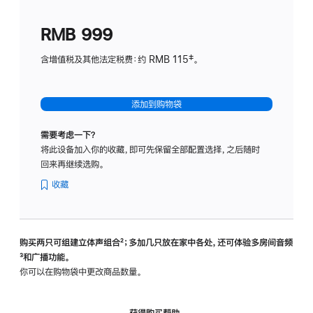
划
(适
RMB 999
用
于
含增值税及其他法定税费：约 RMB 115‡。
HomeP
mini)
添加到购物袋
需要考虑一下？
将此设备加入你的收藏，即可先保留全部配置选择，之后随时
回来再继续选购。
收藏
购买两只可组建立体声组合
脚
²；多加几只放在家中各处，还可体验多‍房‍间音频
脚
³和广播功能。
注
注
你可以在购物袋中更改商品数量。
获得购买帮助，