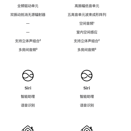
全频驱动单元
高振幅低音单元
双振动抵消无源辐射器
五高音单元波束成形阵列
—
空间音频
脚
¹
注
—
室内空间感应
支持立体声组合
脚
²
支持立体声组合
脚
²
注
注
多房间音频
脚
³
多房间音频
脚
³
注
注
Siri
Siri
智能助理
智能助理
语音识别
语音识别