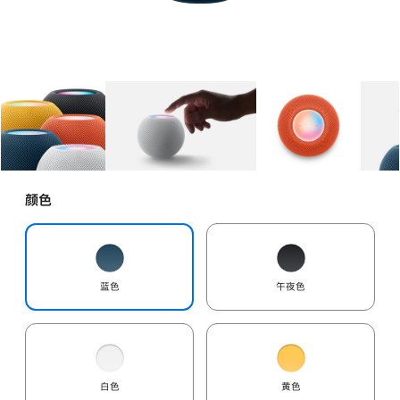
图库
图像
1
图库
图像
2
图库
图像
3
颜色
蓝色
午夜色
白色
黄色