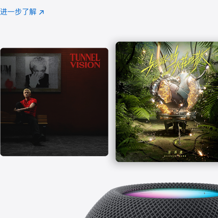
注
进一步了解
Apple
(在
Music
新
窗
口
中
打
开)