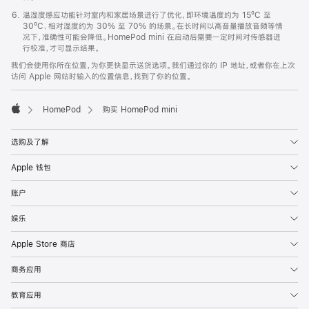
温湿度感应功能针对室内和家居场景进行了优化，即环境温度约为 15ºC 至
30ºC、相对湿度约为 30% 至 70% 的场景。在长时间以高音量播放音频等情
况下，准确性可能会降低。HomePod mini 在启动后需要一定时间对传感器进
行校准，才可显示结果。
我们会使用你所在位置，为你更快显示送货选项。我们通过你的 IP 地址，或者你在上次
访问 Apple 网站时输入的位置信息，找到了你的位置。
HomePod
购买 HomePod mini
Apple
选购及了解
Apple 钱包
账户
娱乐
Apple Store 商店
商务应用
教育应用