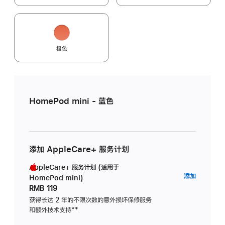
橙色
HomePod mini - 蓝色
添加 AppleCare+ 服务计划
AppleCare+ 服务计划 (适用于
AppleC
添加
HomePod mini)
服
RMB 119
务
获得长达 2 年的不限次数的意外损坏保修服务
和额外技术支持
脚
**
计
注