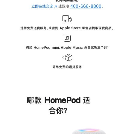
立即在线交流
(在
或致电
400-666-8800
。
新
窗
口
选择免费送货服务，或者到 Apple Store 零售店提取现货商品。
中
打
开)
购买 HomePod mini，Apple Music 免费试听三个月
脚
⁺
注
简单免费的退货服务
哪款 HomePod 适
合你？
进
一
步