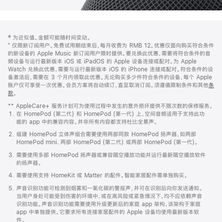
网
脚
‡ 为近似值。金额可能随时间变动。
注
页
⁺ 仅限新订阅用户。免费试用期结束后，每月收费为 RMB 12。优惠仅面向购买符合条件
页
的新设备的 Apple Music 新订阅用户限时提供。要兑换此优惠，需要将符合条件的音
频设备与运行最新版本 iOS 或 iPadOS 的 Apple 设备连接或配对。为 Apple
脚
Watch 兑换此优惠，需要与运行最新版本 iOS 的 iPhone 连接或配对。符合条件的设
备激活后，需要在 3 个月内领取此优惠。无论购买多少件符合条件的设备，每个 Apple
账户仅可享受一次优惠。会员方案将自动续订，直至取消订阅。须遵循限制条件和其他
条
款
。
(在
新
** AppleCare+ 服务计划可为使用过程中发生的意外损坏提供不限次数的保修服务。
窗
在 HomePod (第二代) 和 HomePod (第一代) 上，空间音频适用于支持此功
口
能的 app 中的兼容内容。并非所有内容都支持杜比全景声。
中
打
组建 HomePod 立体声组合需要使用两部同款 HomePod 扬声器，如两部
开)
HomePod mini、两部 HomePod (第二代) 或两部 HomePod (第一代)。
需要使用多部 HomePod 扬声器或兼容隔空播放功能并运行最新隔空播放软件
的扬声器。
需要使用支持 HomeKit 或 Matter 的配件。智能家居配件需单独购买。
声音识别功能可检测到烟雾和一氧化碳的警报声，并可在识别后向你发送通知。
当用户身处可能受到伤害的环境中，或在高风险或紧急情况下，均不应依赖声音
识别功能。声音识别功能需要使用升级更新后的家庭 app 架构，该架构于家庭
app 中单独提供。它要求所有连接家居配件的 Apple 设备均使用最新版本软
件。