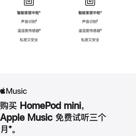
智能家居中枢
脚
⁴
智能家居中枢
脚
⁴
注
注
声音识别
脚
⁵
声音识别
脚
⁵
注
注
温湿度传感器
脚
⁶
温湿度传感器
脚
⁶
注
注
私密又安全
私密又安全
购买 HomePod mini，
Apple Music 免费试听三个
月
脚
⁺。