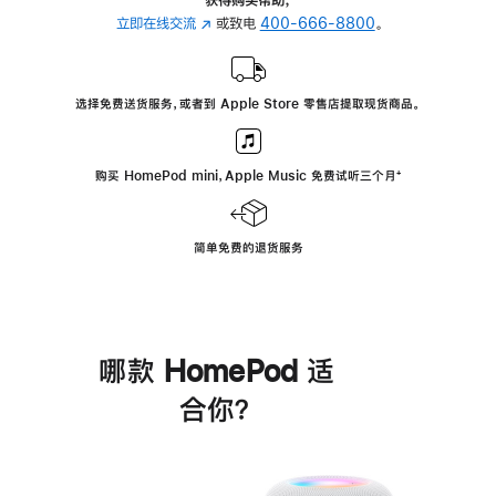
立即在线交流
(在
或致电
400-666-8800
。
新
窗
口
选择免费送货服务，或者到 Apple Store 零售店提取现货商品。
中
打
开)
购买 HomePod mini，Apple Music 免费试听三个月
脚
⁺
注
简单免费的退货服务
哪款 HomePod 适
合你？
进
一
步