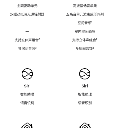
全频驱动单元
高振幅低音单元
双振动抵消无源辐射器
五高音单元波束成形阵列
—
空间音频
脚
¹
注
—
室内空间感应
支持立体声组合
脚
²
支持立体声组合
脚
²
注
注
多房间音频
脚
³
多房间音频
脚
³
注
注
Siri
Siri
智能助理
智能助理
语音识别
语音识别