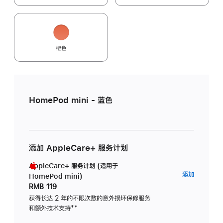
橙色
HomePod mini - 蓝色
添加 AppleCare+ 服务计划
AppleCare+ 服务计划 (适用于
AppleC
添加
HomePod mini)
服
RMB 119
务
获得长达 2 年的不限次数的意外损坏保修服务
和额外技术支持
脚
**
计
注