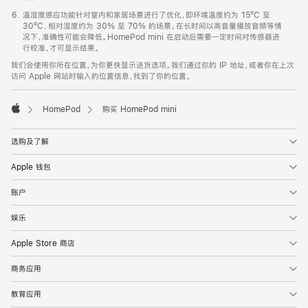
温湿度感应功能针对室内和家居场景进行了优化，即环境温度约为 15ºC 至
30ºC、相对湿度约为 30% 至 70% 的场景。在长时间以高音量播放音频等情
况下，准确性可能会降低。HomePod mini 在启动后需要一定时间对传感器进
行校准，才可显示结果。
我们会使用你所在位置，为你更快显示送货选项。我们通过你的 IP 地址，或者你在上次
访问 Apple 网站时输入的位置信息，找到了你的位置。
HomePod
购买 HomePod mini
Apple
选购及了解
Apple 钱包
账户
娱乐
Apple Store 商店
商务应用
教育应用