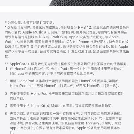
网
脚
‡ 为近似值。金额可能随时间变动。
注
页
⁺ 仅限新订阅用户。免费试用期结束后，每月收费为 RMB 12。优惠仅面向购买符合条件
页
的新设备的 Apple Music 新订阅用户限时提供。要兑换此优惠，需要将符合条件的音
频设备与运行最新版本 iOS 或 iPadOS 的 Apple 设备连接或配对。为 Apple
脚
Watch 兑换此优惠，需要与运行最新版本 iOS 的 iPhone 连接或配对。符合条件的设
备激活后，需要在 3 个月内领取此优惠。无论购买多少件符合条件的设备，每个 Apple
账户仅可享受一次优惠。会员方案将自动续订，直至取消订阅。须遵循限制条件和其他
条
款
。
(在
新
** AppleCare+ 服务计划可为使用过程中发生的意外损坏提供不限次数的保修服务。
窗
在 HomePod (第二代) 和 HomePod (第一代) 上，空间音频适用于支持此功
口
能的 app 中的兼容内容。并非所有内容都支持杜比全景声。
中
打
组建 HomePod 立体声组合需要使用两部同款 HomePod 扬声器，如两部
开)
HomePod mini、两部 HomePod (第二代) 或两部 HomePod (第一代)。
需要使用多部 HomePod 扬声器或兼容隔空播放功能并运行最新隔空播放软件
的扬声器。
需要使用支持 HomeKit 或 Matter 的配件。智能家居配件需单独购买。
声音识别功能可检测到烟雾和一氧化碳的警报声，并可在识别后向你发送通知。
当用户身处可能受到伤害的环境中，或在高风险或紧急情况下，均不应依赖声音
识别功能。声音识别功能需要使用升级更新后的家庭 app 架构，该架构于家庭
app 中单独提供。它要求所有连接家居配件的 Apple 设备均使用最新版本软
件。