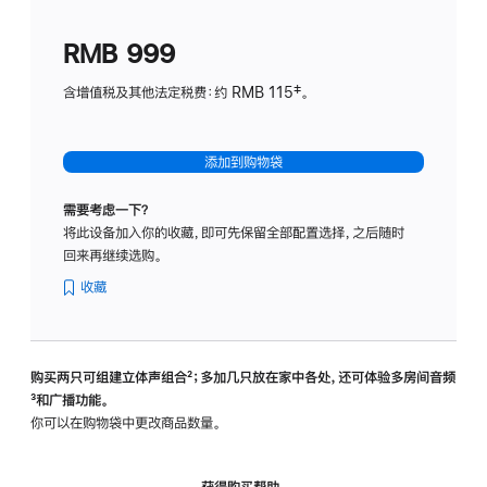
划
(适
RMB 999
用
于
含增值税及其他法定税费：约 RMB 115‡。
HomeP
mini)
添加到购物袋
需要考虑一下？
将此设备加入你的收藏，即可先保留全部配置选择，之后随时
回来再继续选购。
收藏
购买两只可组建立体声组合
脚
²；多加几只放在家中各处，还可体验多‍房‍间音频
脚
³和广播功能。
注
注
你可以在购物袋中更改商品数量。
获得购买帮助，