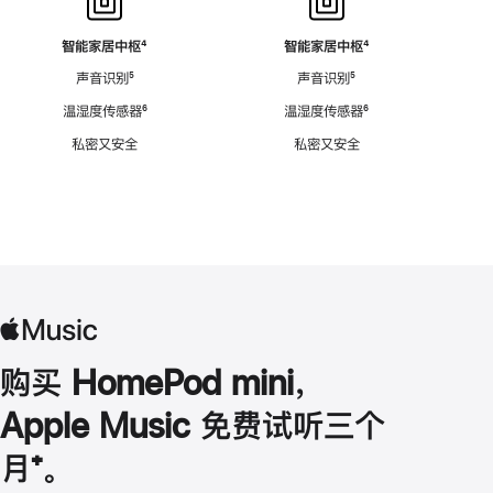
智能家居中枢
脚
⁴
智能家居中枢
脚
⁴
注
注
声音识别
脚
⁵
声音识别
脚
⁵
注
注
温湿度传感器
脚
⁶
温湿度传感器
脚
⁶
注
注
私密又安全
私密又安全
购买 HomePod mini，
Apple Music 免费试听三个
月
脚
⁺。