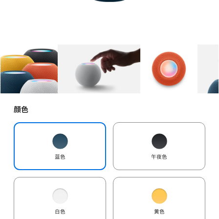
图库
图像
1
图库
图像
2
图库
图像
3
颜色
蓝色
午夜色
白色
黄色