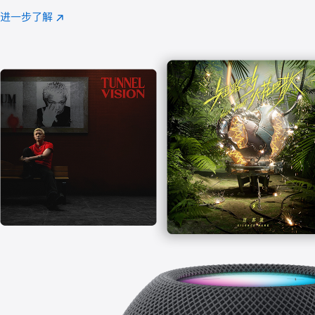
注
进一步了解
Apple
(在
Music
新
窗
口
中
打
开)