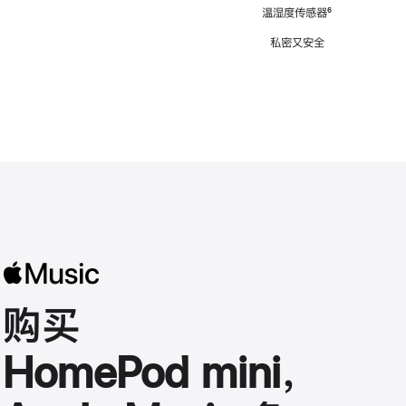
注
温湿度传感器
脚
⁶
注
私密又安全
购买
HomePod mini，