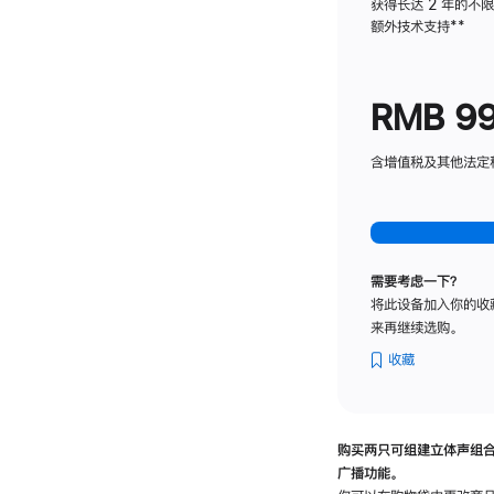
获得长达 2 年的不
额外技术支持
脚
**
注
RMB 9
含增值税及其他法定税费
需要考虑一下？
将此设备加入你的收
来再继续选购。
收藏
购买两只可组建立体声组
广播功能。