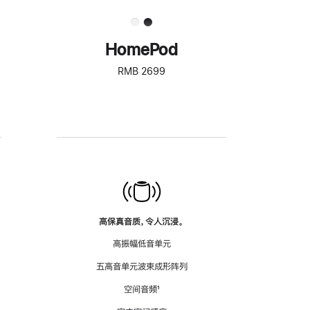
HomePod
RMB 2699
高保真音质，令人沉浸。
高振幅低音单元
五高音单元波束成形阵列
空间音频
脚
¹
注