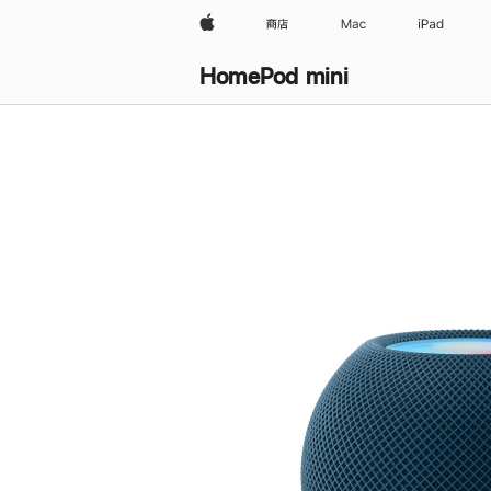
Apple
商店
Mac
iPad
HomePod mini
购
买
HomePod mini