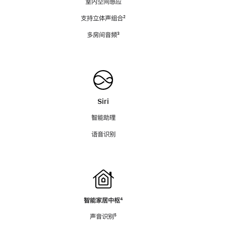
室内空间感应
支持立体声组合
脚
²
注
多房间音频
脚
³
注
Siri
智能助理
语音识别
智能家居中枢
脚
⁴
注
声音识别
脚
⁵