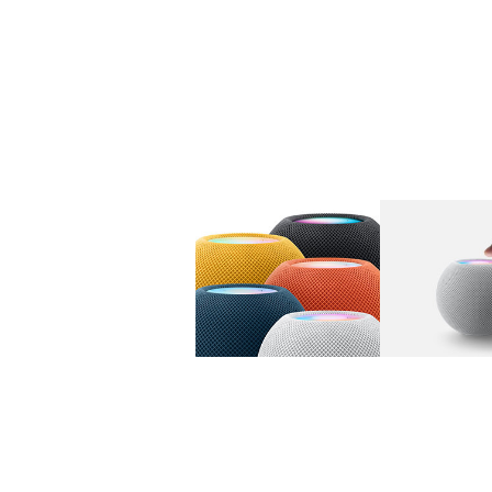
图库
图像
1