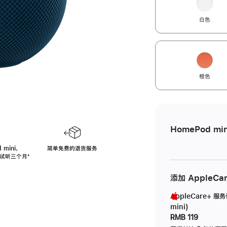
白色
橙色
HomePod min
 mini，
简单免费的退货服务
免费试听三个月
脚
⁺
注
添加 AppleCa
AppleCare+ 服
mini)
RMB 119