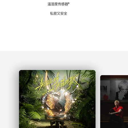
注
温湿度传感器
脚
⁶
注
私密又安全