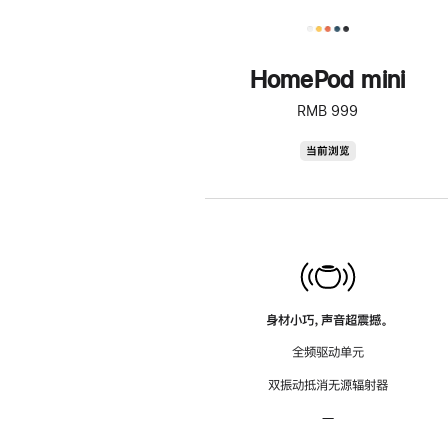
HomePod mini
RMB 999
HomePod
当前浏览
mini
身材小巧，声音超震撼。
全频驱动单元
双振动抵消无源辐射器
—