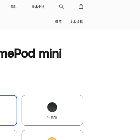
配件
技术支持
概览
技术规格
ePod mini
午夜色