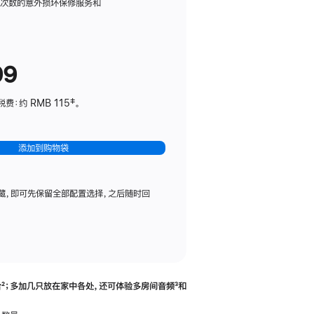
务
限次数的意外损坏保修服务和
计
划
(适
99
用
于
：约 RMB 115‡。
HomePod
mini)
添加到购物袋
藏，即可先保留全部配置选择，之后随时回
合
脚
²；多加几只放在家中各处，还可体验多‍房‍间音频
脚
³和
注
注