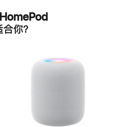
HomePod
适合你？
进
一
步
了
解
HomePod<