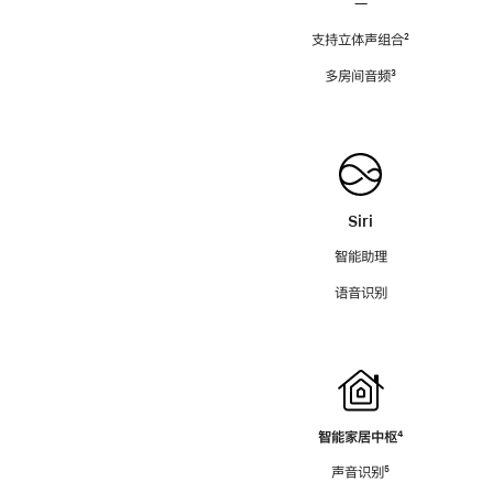
—
支持立体声组合
脚
²
注
多房间音频
脚
³
注
Siri
智能助理
语音识别
智能家居中枢
脚
⁴
注
声音识别
脚
⁵