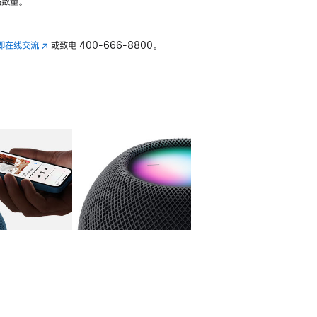
数量。
即在线交流
(在
或致电
400-666-8800。
新
窗
口
中
打
开)
库
图像
4
图库
图像
5