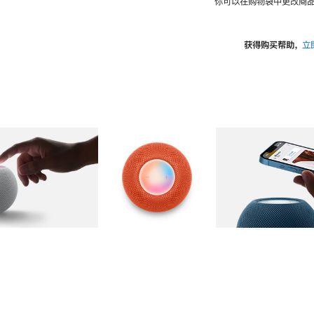
你可以在购物袋中更改商品
获得购买帮助，
立
图库
图像
2
图库
图像
3
图