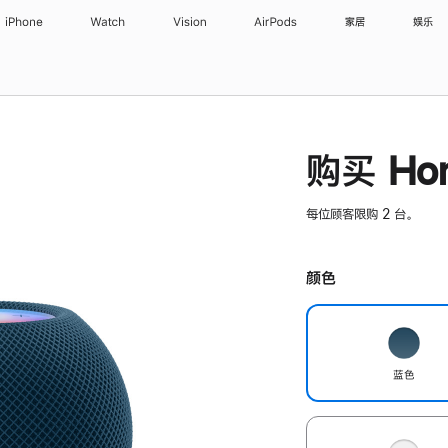
iPhone
Watch
Vision
AirPods
家居
娱乐
购买 Hom
每位顾客限购 2 台。
颜色
蓝色