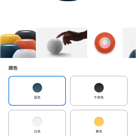
图库
图像
1
图库
图像
2
图库
图像
3
颜色
蓝色
午夜色
白色
黄色