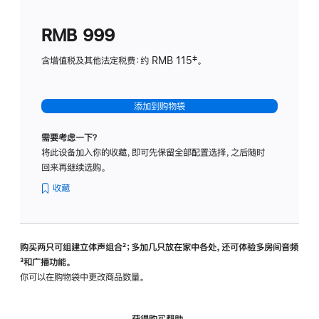
划
(适
RMB 999
用
于
含增值税及其他法定税费：约 RMB 115‡。
HomeP
mini)
添加到购物袋
需要考虑一下？
将此设备加入你的收藏，即可先保留全部配置选择，之后随时
回来再继续选购。
收藏
购买两只可组建立体声组合
脚
²；多加几只放在家中各处，还可体验多‍房‍间音频
脚
³和广播功能。
注
注
你可以在购物袋中更改商品数量。
获得购买帮助，