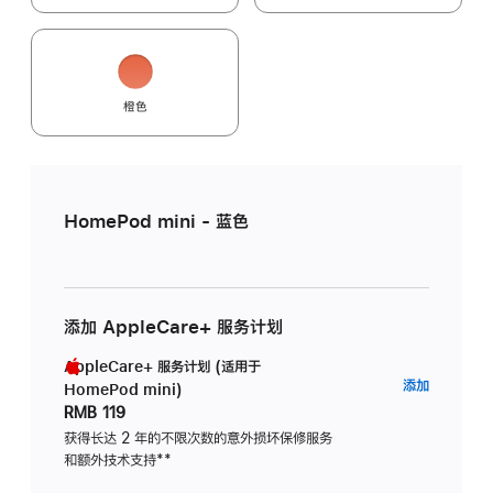
橙色
HomePod mini - 蓝色
添加 AppleCare+ 服务计划
AppleCare+ 服务计划 (适用于
AppleC
添加
HomePod mini)
服
RMB 119
务
获得长达 2 年的不限次数的意外损坏保修服务
和额外技术支持
脚
**
计
注