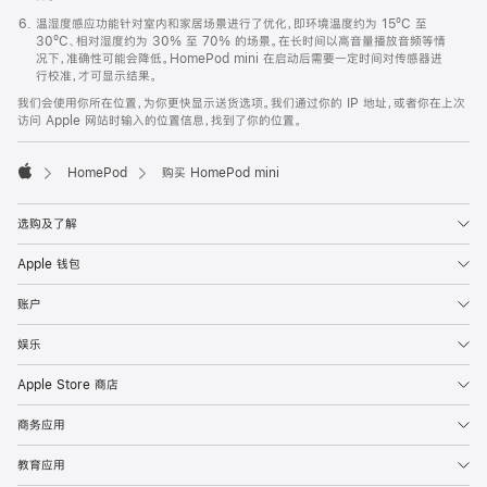
温湿度感应功能针对室内和家居场景进行了优化，即环境温度约为 15ºC 至
30ºC、相对湿度约为 30% 至 70% 的场景。在长时间以高音量播放音频等情
况下，准确性可能会降低。HomePod mini 在启动后需要一定时间对传感器进
行校准，才可显示结果。
我们会使用你所在位置，为你更快显示送货选项。我们通过你的 IP 地址，或者你在上次
访问 Apple 网站时输入的位置信息，找到了你的位置。
HomePod
购买 HomePod mini
Apple
选购及了解
Apple 钱包
账户
娱乐
Apple Store 商店
商务应用
教育应用