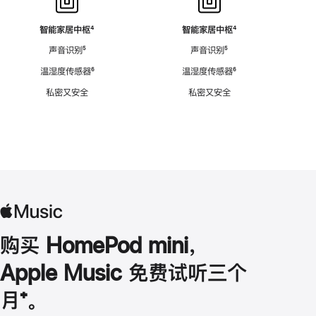
智能家居中枢
脚
⁴
智能家居中枢
脚
⁴
注
注
声音识别
脚
⁵
声音识别
脚
⁵
注
注
温湿度传感器
脚
⁶
温湿度传感器
脚
⁶
注
注
私密又安全
私密又安全
购买 HomePod mini，
Apple Music 免费试听三个
月
脚
⁺。