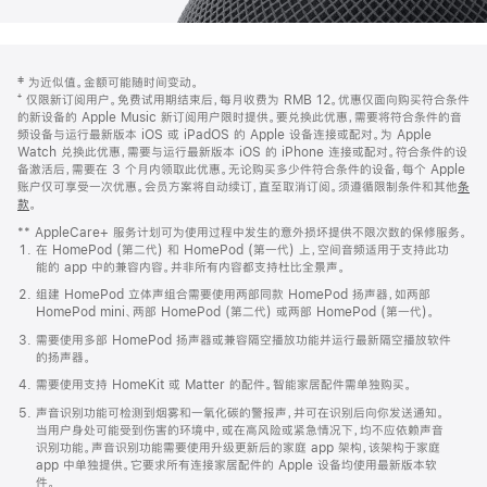
网
脚
‡ 为近似值。金额可能随时间变动。
注
页
⁺ 仅限新订阅用户。免费试用期结束后，每月收费为 RMB 12。优惠仅面向购买符合条件
页
的新设备的 Apple Music 新订阅用户限时提供。要兑换此优惠，需要将符合条件的音
频设备与运行最新版本 iOS 或 iPadOS 的 Apple 设备连接或配对。为 Apple
脚
Watch 兑换此优惠，需要与运行最新版本 iOS 的 iPhone 连接或配对。符合条件的设
备激活后，需要在 3 个月内领取此优惠。无论购买多少件符合条件的设备，每个 Apple
账户仅可享受一次优惠。会员方案将自动续订，直至取消订阅。须遵循限制条件和其他
条
款
。
(在
新
** AppleCare+ 服务计划可为使用过程中发生的意外损坏提供不限次数的保修服务。
窗
在 HomePod (第二代) 和 HomePod (第一代) 上，空间音频适用于支持此功
口
能的 app 中的兼容内容。并非所有内容都支持杜比全景声。
中
打
组建 HomePod 立体声组合需要使用两部同款 HomePod 扬声器，如两部
开)
HomePod mini、两部 HomePod (第二代) 或两部 HomePod (第一代)。
需要使用多部 HomePod 扬声器或兼容隔空播放功能并运行最新隔空播放软件
的扬声器。
需要使用支持 HomeKit 或 Matter 的配件。智能家居配件需单独购买。
声音识别功能可检测到烟雾和一氧化碳的警报声，并可在识别后向你发送通知。
当用户身处可能受到伤害的环境中，或在高风险或紧急情况下，均不应依赖声音
识别功能。声音识别功能需要使用升级更新后的家庭 app 架构，该架构于家庭
app 中单独提供。它要求所有连接家居配件的 Apple 设备均使用最新版本软
件。