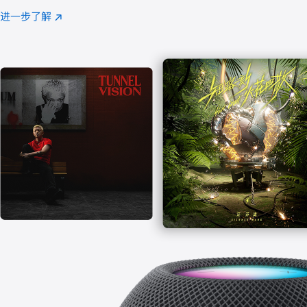
注
进一步了解
Apple
(在
Music
新
窗
口
中
打
开)