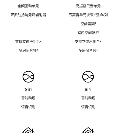
全频驱动单元
高振幅低音单元
双振动抵消无源辐射器
五高音单元波束成形阵列
—
空间音频
脚
¹
注
—
室内空间感应
支持立体声组合
脚
²
支持立体声组合
脚
²
注
注
多房间音频
脚
³
多房间音频
脚
³
注
注
Siri
Siri
智能助理
智能助理
语音识别
语音识别