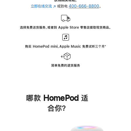
立即在线交流
(在
或致电
400-666-8800
。
新
窗
口
选择免费送货服务，或者到 Apple Store 零售店提取现货商品。
中
打
开)
购买 HomePod mini，Apple Music 免费试听三个月
脚
⁺
注
简单免费的退货服务
哪款 HomePod 适
合你？
进
一
步